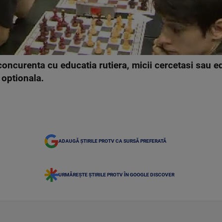
 concurenta cu educatia rutiera, micii cercetasi sau e
 optionala.
ADAUGĂ ȘTIRILE PROTV CA SURSĂ PREFERATĂ
URMĂREȘTE ȘTIRILE PROTV ÎN GOOGLE DISCOVER