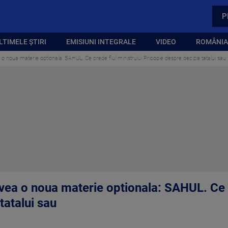
P
LTIMELE ȘTIRI
EMISIUNI INTEGRALE
VIDEO
ROMÂNIA,
 o noua materie optionala: SAHUL. Ce crede fiul ministrului Pricopie despre decizia tatalui sau
vea o noua materie optionala: SAHUL. Ce c
tatalui sau