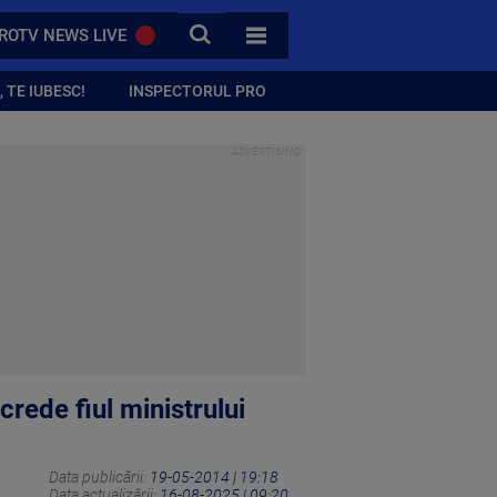
CAUTA
ROTV NEWS LIVE
TOATE CATEGORIILE
 TE IUBESC!
INSPECTORUL PRO
rede fiul ministrului
Data publicării:
19-05-2014 | 19:18
Data actualizării:
16-08-2025 | 09:20