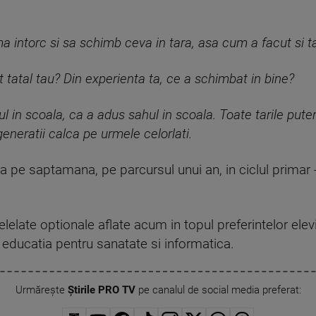
a intorc si sa schimb ceva in tara, asa cum a facut si t
 tatal tau? Din experienta ta, ce a schimbat in bine?
l in scoala, ca a adus sahul in scoala. Toate tarile pute
eneratii calca pe urmele celorlati.
ra pe saptamana, pe parcursul unui an, in ciclul primar -
lelate optionale aflate acum in topul preferintelor elevi
 educatia pentru sanatate si informatica.
Urmărește
Știrile PRO TV
pe canalul de social media preferat: