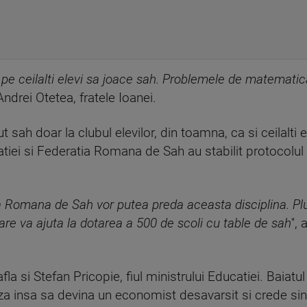
i pe ceilalti elevi sa joace sah. Problemele de matematica
Andrei Otetea, fratele Ioanei.
sah doar la clubul elevilor, din toamna, ca si ceilalti e
atiei si Federatia Romana de Sah au stabilit protocolul p
ia Romana de Sah vor putea preda aceasta disciplina. Plu
are va ajuta la dotarea a 500 de scoli cu table de sah
''
afla si Stefan Pricopie, fiul ministrului Educatiei. Baiat
a insa sa devina un economist desavarsit si crede sinc