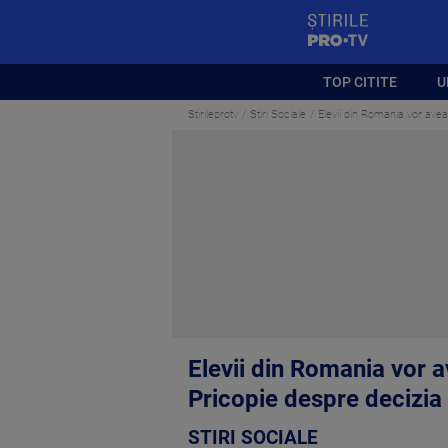
StirilePROTV
TOP CITITE
U
Stirileprotv
Stiri Sociale
Elevii din Romania vor avea
Elevii din Romania vor a
Pricopie despre decizia 
STIRI SOCIALE