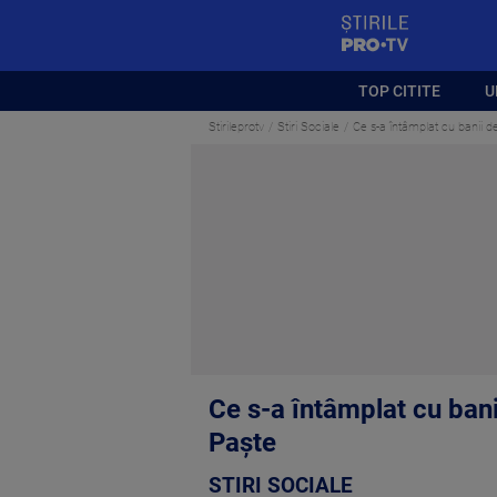
StirilePROTV
TOP CITITE
U
Stirileprotv
Stiri Sociale
Ce s-a întâmplat cu banii de
Ce s-a întâmplat cu banii
Paște
STIRI SOCIALE