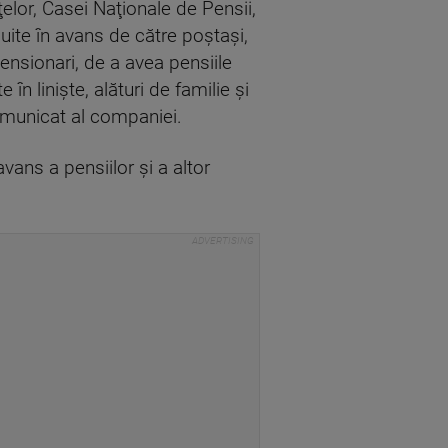
nţelor, Casei Naţionale de Pensii,
ibuite în avans de către poştaşi,
ensionari, de a avea pensiile
 linişte, alături de familie şi
comunicat al companiei.
vans a pensiilor şi a altor