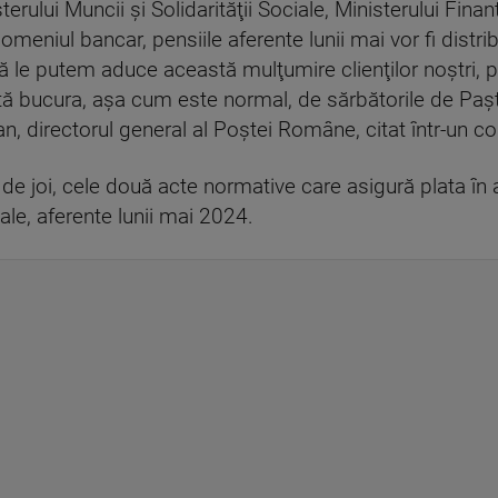
sterului Muncii şi Solidarităţii Sociale, Ministerului Fina
 domeniul bancar, pensiile aferente lunii mai vor fi distr
 le putem aduce această mulţumire clienţilor noştri, p
bucura, aşa cum este normal, de sărbătorile de Paşte în
fan, directorul general al Poştei Române, citat într-un 
 de joi, cele două acte normative care asigură plata în a
ale, aferente lunii mai 2024.