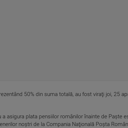
rezentând 50% din suma totală, au fost viraţi joi, 25 aprili
a asigura plata pensiilor românilor înainte de Paşte 
nerilor noştri de la Compania Naţională Poşta Română