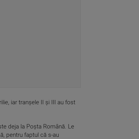
e, iar tranşele II şi III au fost
este deja la Poşta Română. Le
, pentru faptul că s-au