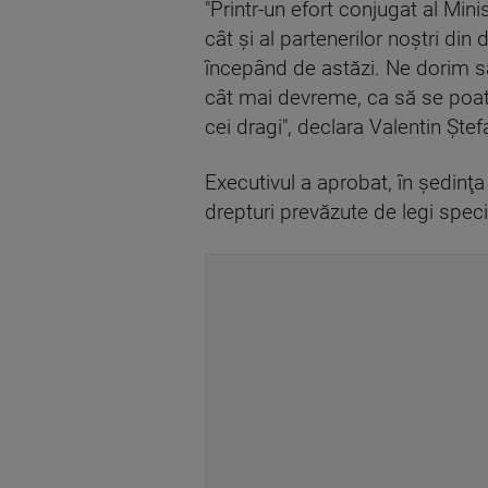
"Printr-un efort conjugat al Mini
cât şi al partenerilor noştri din
începând de astăzi. Ne dorim să
cât mai devreme, ca să se poată 
cei dragi", declara Valentin Şte
Executivul a aprobat, în şedinţa
drepturi prevăzute de legi speci