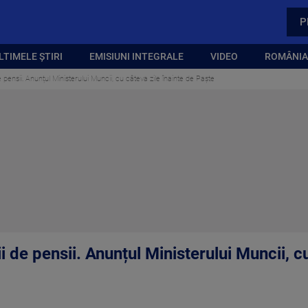
P
LTIMELE ȘTIRI
EMISIUNI INTEGRALE
VIDEO
ROMÂNIA,
 pensii. Anunțul Ministerului Muncii, cu câteva zile înainte de Paște
 de pensii. Anunțul Ministerului Muncii, cu