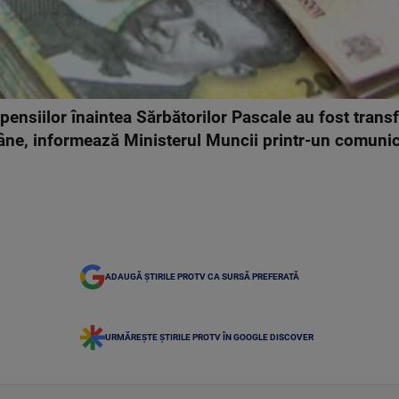
ensiilor înaintea Sărbătorilor Pascale au fost transf
âne, informează Ministerul Muncii printr-un comunic
ADAUGĂ ȘTIRILE PROTV CA SURSĂ PREFERATĂ
URMĂREȘTE ȘTIRILE PROTV ÎN GOOGLE DISCOVER