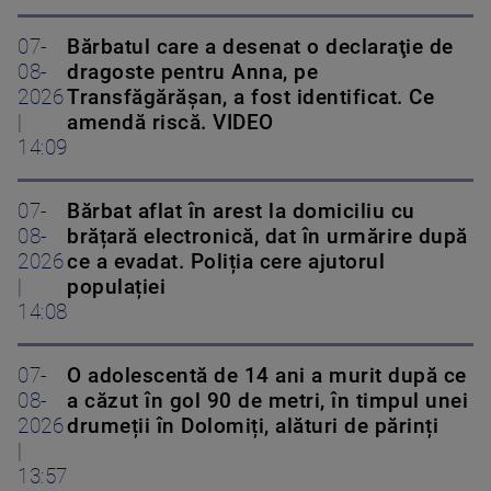
07-
Bărbatul care a desenat o declaraţie de
08-
dragoste pentru Anna, pe
2026
Transfăgărăşan, a fost identificat. Ce
|
amendă riscă. VIDEO
14:09
07-
Bărbat aflat în arest la domiciliu cu
08-
brățară electronică, dat în urmărire după
2026
ce a evadat. Poliția cere ajutorul
|
populației
14:08
07-
O adolescentă de 14 ani a murit după ce
08-
a căzut în gol 90 de metri, în timpul unei
2026
drumeții în Dolomiți, alături de părinți
|
13:57