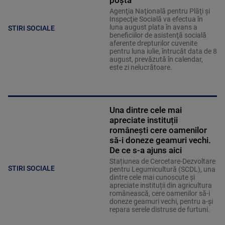
poștă
Agenţia Naţională pentru Plăţi şi
Inspecţie Socială va efectua în
luna august plata în avans a
STIRI SOCIALE
beneficiilor de asistenţă socială
aferente drepturilor cuvenite
pentru luna iulie, întrucât data de 8
august, prevăzută în calendar,
este zi nelucrătoare.
Una dintre cele mai
apreciate instituții
românești cere oamenilor
să-i doneze geamuri vechi.
De ce s-a ajuns aici
Stațiunea de Cercetare-Dezvoltare
STIRI SOCIALE
pentru Legumicultură (SCDL), una
dintre cele mai cunoscute și
apreciate instituții din agricultura
românească, cere oamenilor să-i
doneze geamuri vechi, pentru a-și
repara serele distruse de furtuni.