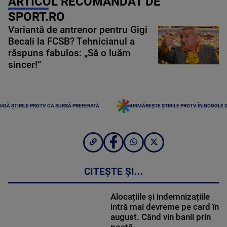
ARTICOL RECOMANDAT DE
SPORT.RO
Variantă de antrenor pentru Gigi
Becali la FCSB? Tehnicianul a
răspuns fabulos: „Să o luăm
sincer!”
UGĂ ȘTIRILE PROTV CA SURSĂ PREFERATĂ
URMĂREȘTE ȘTIRILE PROTV ÎN GOOGLE 
CITEȘTE ȘI...
Alocațiile și indemnizațiile
intră mai devreme pe card în
august. Când vin banii prin