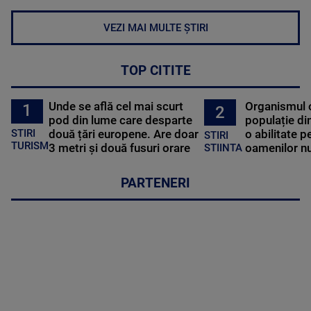
VEZI MAI MULTE ȘTIRI
TOP CITITE
Unde se află cel mai scurt
Organismul 
1
2
pod din lume care desparte
populație di
STIRI
două țări europene. Are doar
o abilitate p
STIRI
TURISM
3 metri și două fusuri orare
oamenilor nu
STIINTA
PARTENERI