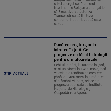
crizei energetice. Premierul
interimar Ilie Bolojan a anunțat joi
că Executivul va autoriza
Transelectrica să limiteze
consumul industrial, dacă este
cazul.
Dunărea crește ușor la
intrarea în țară. Ce
prognoze au făcut hidrologii
pentru următoarele zile
Debitul Dunării, la intrarea în ţară,
se situa, vineri, la 1.400 mc/s, însă
va exista o tendinţă de creştere
ȘTIRI ACTUALE
până la 1.450 mc/s, la jumătatea
săptămânii viitoare, reiese din
prognoza publicată de Institutul
Naţional de Hidrologie şi
Gospodărire a Apelor.