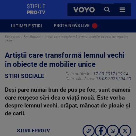
StirilePROTV
CAUTA
VOYO
TOATE 
PROTV NEWS LIVE
ULTIMELE ȘTIRI
Stirileprotv
Stiri Sociale
Artiștii care transformă lemnul vechi în obiecte de mobilier
unice
Artiștii care transformă lemnul vechi
în obiecte de mobilier unice
Data publicării:
17-09-2017 | 19:14
STIRI SOCIALE
Data actualizării:
15-08-2025 | 04:20
Deşi pare numai bun de pus pe foc, sunt oameni
care reuşesc să-i dea o viaţă nouă. Este vorba
despre lemnul vechi, crăpat, mâncat de ploaie şi
de carii.
STIRILEPROTV