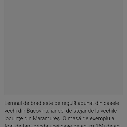
Lemnul de brad este de regulă adunat din casele
vechi din Bucovina, iar cel de stejar de la vechile
locuinţe din Maramureş. O masă de exemplu a
fost de fapt grinda unei case de acum 160 de ani.