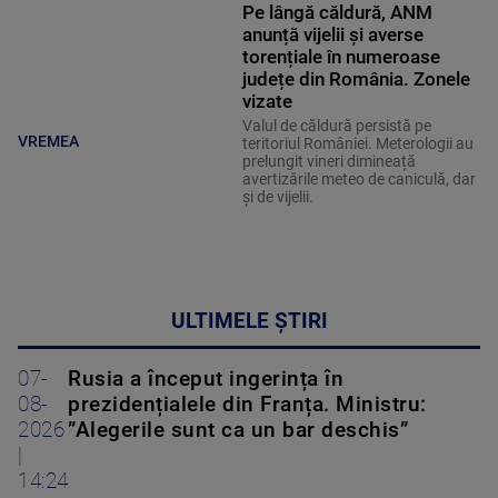
Pe lângă căldură, ANM
anunță vijelii și averse
torențiale în numeroase
județe din România. Zonele
vizate
Valul de căldură persistă pe
VREMEA
teritoriul României. Meterologii au
prelungit vineri dimineață
avertizările meteo de caniculă, dar
și de vijelii.
ULTIMELE ȘTIRI
07-
Rusia a început ingerința în
08-
prezidențialele din Franța. Ministru:
2026
”Alegerile sunt ca un bar deschis”
|
14:24