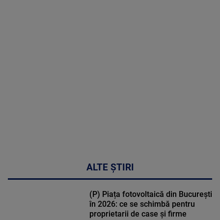
2026
MAI
MULTE
DETALII
03:33:11
ALTE ȘTIRI
(P) Piața fotovoltaică din București
în 2026: ce se schimbă pentru
proprietarii de case și firme