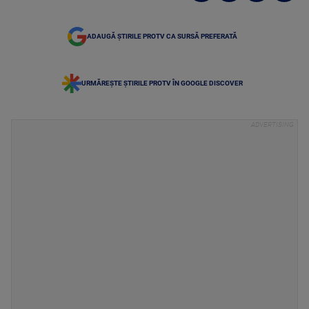
ADAUGĂ ȘTIRILE PROTV CA SURSĂ PREFERATĂ
URMĂREȘTE ȘTIRILE PROTV ÎN GOOGLE DISCOVER