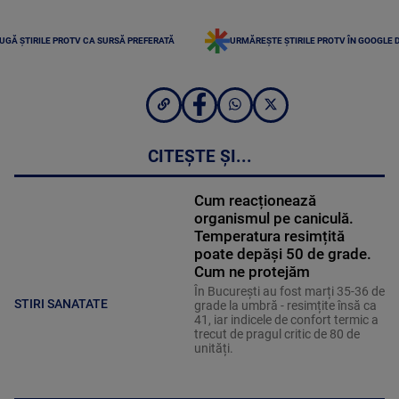
UGĂ ȘTIRILE PROTV CA SURSĂ PREFERATĂ
URMĂREȘTE ȘTIRILE PROTV ÎN GOOGLE 
CITEȘTE ȘI...
Cum reacționează
organismul pe caniculă.
Temperatura resimțită
poate depăși 50 de grade.
Cum ne protejăm
În București au fost marți 35-36 de
STIRI SANATATE
grade la umbră - resimțite însă ca
41, iar indicele de confort termic a
trecut de pragul critic de 80 de
unități.