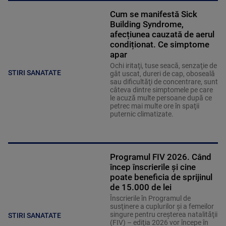
Cum se manifestă Sick
Building Syndrome,
afecțiunea cauzată de aerul
condiționat. Ce simptome
apar
Ochi iritaţi, tuse seacă, senzaţie de
STIRI SANATATE
gât uscat, dureri de cap, oboseală
sau dificultăţi de concentrare, sunt
câteva dintre simptomele pe care
le acuză multe persoane după ce
petrec mai multe ore în spaţii
puternic climatizate.
Programul FIV 2026. Când
încep înscrierile și cine
poate beneficia de sprijinul
de 15.000 de lei
Înscrierile în Programul de
susţinere a cuplurilor şi a femeilor
singure pentru creşterea natalităţii
STIRI SANATATE
(FIV) – ediţia 2026 vor începe în