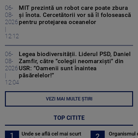
06-
MIT prezintă un robot care poate zbura
08-
și înota. Cercetătorii vor să îl folosească
2026
pentru protejarea oceanelor
|
12:12
06-
Legea biodiversității. Liderul PSD, Daniel
08-
Zamfir, către ”colegii neomarxiști” din
2026
USR: ”Oamenii sunt înaintea
|
păsărelelor!”
12:04
VEZI MAI MULTE ȘTIRI
TOP CITITE
Unde se află cel mai scurt
Organismul 
1
2