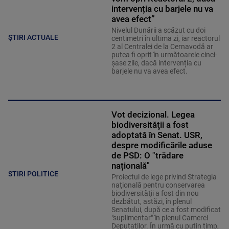
intervenția cu barjele nu va
avea efect”
Nivelul Dunării a scăzut cu doi
ȘTIRI ACTUALE
centimetri în ultima zi, iar reactorul
2 al Centralei de la Cernavodă ar
putea fi oprit în următoarele cinci-
șase zile, dacă intervenția cu
barjele nu va avea efect.
Vot decizional. Legea
biodiversităţii a fost
adoptată în Senat. USR,
despre modificările aduse
de PSD: O "trădare
națională"
STIRI POLITICE
Proiectul de lege privind Strategia
naţională pentru conservarea
biodiversităţii a fost din nou
dezbătut, astăzi, în plenul
Senatului, după ce a fost modificat
"suplimentar" în plenul Camerei
Deputaţilor. În urmă cu puțin timp,