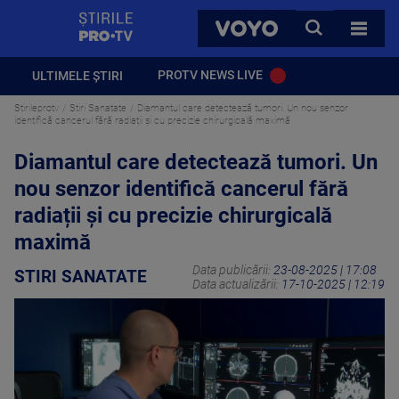
StirilePROTV
CAUTA
VOYO
TOATE 
PROTV NEWS LIVE
ULTIMELE ȘTIRI
Stirileprotv
Stiri Sanatate
Diamantul care detectează tumori. Un nou senzor
identifică cancerul fără radiații și cu precizie chirurgicală maximă
Diamantul care detectează tumori. Un
nou senzor identifică cancerul fără
radiații și cu precizie chirurgicală
maximă
Data publicării:
23-08-2025 | 17:08
STIRI SANATATE
Data actualizării:
17-10-2025 | 12:19