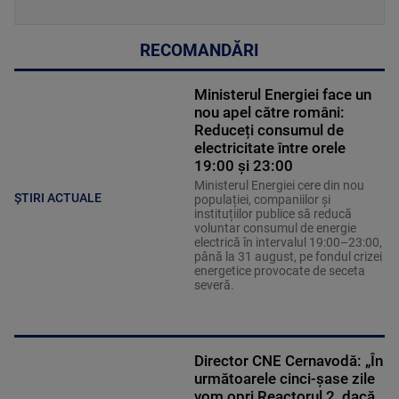
RECOMANDĂRI
Ministerul Energiei face un
nou apel către români:
Reduceți consumul de
electricitate între orele
19:00 și 23:00
Ministerul Energiei cere din nou
ȘTIRI ACTUALE
populației, companiilor și
instituțiilor publice să reducă
voluntar consumul de energie
electrică în intervalul 19:00–23:00,
până la 31 august, pe fondul crizei
energetice provocate de seceta
severă.
Director CNE Cernavodă: „În
următoarele cinci-șase zile
vom opri Reactorul 2, dacă