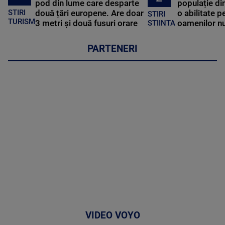
pod din lume care desparte
populație di
STIRI
două țări europene. Are doar
o abilitate p
STIRI
TURISM
3 metri și două fusuri orare
oamenilor nu
STIINTA
PARTENERI
VIDEO VOYO