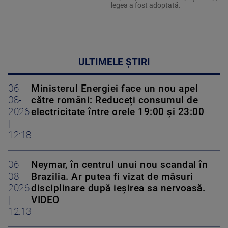
legea a fost adoptată.
ULTIMELE ȘTIRI
06-
Ministerul Energiei face un nou apel
08-
către români: Reduceți consumul de
2026
electricitate între orele 19:00 și 23:00
|
12:18
06-
Neymar, în centrul unui nou scandal în
08-
Brazilia. Ar putea fi vizat de măsuri
2026
disciplinare după ieșirea sa nervoasă.
|
VIDEO
12:13