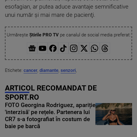
esofagian, ar putea aduce avantaje semnificative
unui număr şi mai mare de pacienţi.
Urmărește
Știrile PRO TV
pe canalul de social media preferat:
Etichete:
cancer
,
diamante
,
senzori
,
ARTICOL RECOMANDAT DE
SPORT.RO
FOTO Georgina Rodriguez, apariție
'interzisă' pe rețele. Partenera lui
CR7 s-a fotografiat în costum de
baie pe barcă