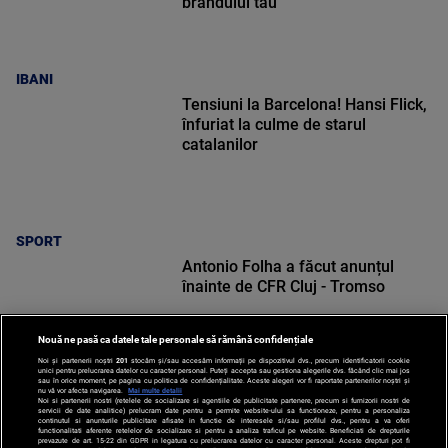
brandului tău
IBANI
Tensiuni la Barcelona! Hansi Flick,
înfuriat la culme de starul
catalanilor
SPORT
Antonio Folha a făcut anunțul
înainte de CFR Cluj - Tromso
Nouă ne pasă ca datele tale personale să rămână confidențiale
Noi și partenerii noștri
201
stocăm și/sau accesăm informații pe dispozitivul dvs., precum identificatorii cookie
unici pentru prelucrarea datelor cu caracter personal. Puteți accepta sau gestiona alegerile dvs. făcând clic mai jos
sau în orice moment, pe pagina cu politica de confidențialitate. Aceste alegeri vor fi raportate partenerilor noștri și
nu vă vor afecta navigarea.
Mai multe detalii
SPORT
Noi si partenerii nostri (retelele de socializare si agentiile de publicitate partenere, precum si furnizorii nostri de
servicii de date analitice) prelucram date pentru a permite website-ului sa functioneze, pentru a personaliza
continutul si anunturile publicitare afisate in functie de interesele si/sau profilul dvs., pentru a va oferi
functionalitati aferente retelelor de socializare si pentru a analiza traficul pe website. Beneficiati de drepturile
prevazute de art. 15-22 din GDPR in legatura cu prelucrarea datelor cu caracter personal. Aceste drepturi pot fi