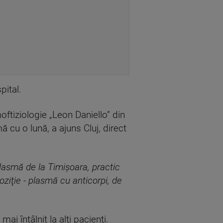
pital.
oftiziologie „Leon Daniello” din
mă cu o lună, a ajuns Cluj, direct
lasmă de la Timişoara, practic
oziţie - plasmă cu anticorpi, de
i întâlnit la alţi pacienţi.