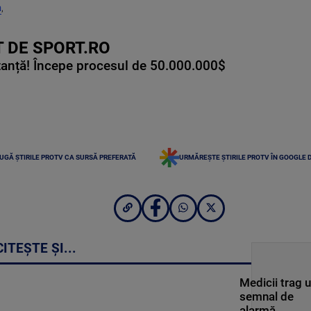
a
,
 DE SPORT.RO
tanță! Începe procesul de 50.000.000$
UGĂ ȘTIRILE PROTV CA SURSĂ PREFERATĂ
URMĂREȘTE ȘTIRILE PROTV ÎN GOOGLE 
CITEȘTE ȘI...
Medicii trag 
semnal de
alarmă.