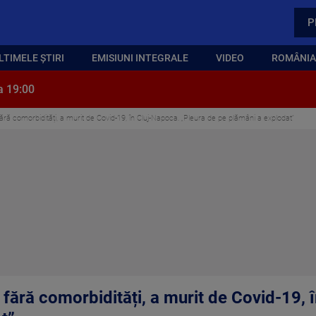
P
LTIMELE ȘTIRI
EMISIUNI INTEGRALE
VIDEO
ROMÂNIA,
a 19:00
ără comorbidități, a murit de Covid-19, în Cluj-Napoca. „Pleura de pe plămâni a explodat”
 fără comorbidități, a murit de Covid-19, 