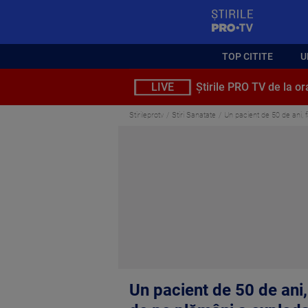
StirilePROTV
TOP CITITE
U
LIVE
Știrile PRO TV de la or
Stirileprotv
Stiri Sanatate
Un pacient de 50 de ani, f
Un pacient de 50 de ani,