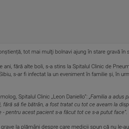
onştiență, tot mai mulţi bolnavi ajung în stare gravă în s
ni, fără alte boli, s-a stins la Spitalul Clinic de Pneum
biu, s-ar fi infectat la un eveniment în familie şi, în ur
log, Spitalul Clinic „Leon Daniello”:
„Familia a adus p
, fără să fie bătrân, a fost tratat cu tot ce aveam la disp
 - pentru acest pacient s-a făcut tot ce s-a putut face”.
 grave la plămâni despre care medicii spun că nu le-au ma