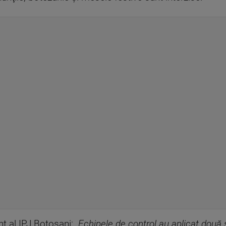
nt al IPJ Botoşani:
„Echipele de control au aplicat două 