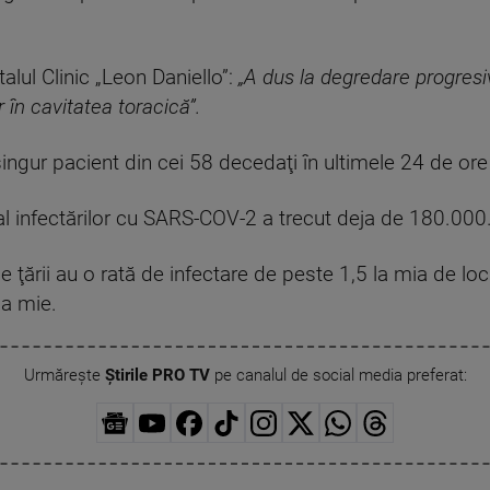
alul Clinic „Leon Daniello”:
„A dus la degredare progresi
 în cavitatea toracică”.
n singur pacient din cei 58 decedaţi în ultimele 24 de or
 al infectărilor cu SARS-COV-2 a trecut deja de 180.000
 ţării au o rată de infectare de peste 1,5 la mia de loc
la mie.
Urmărește
Știrile PRO TV
pe canalul de social media preferat: