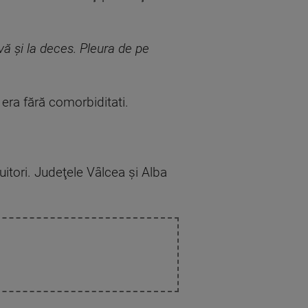
vă şi la deces. Pleura de pe
e era fără comorbiditati.
.
uitori. Judeţele Vâlcea şi Alba