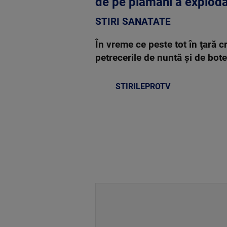
de pe plămâni a exploda
STIRI SANATATE
În vreme ce peste tot în ţară c
petrecerile de nuntă şi de bote
STIRILEPROTV