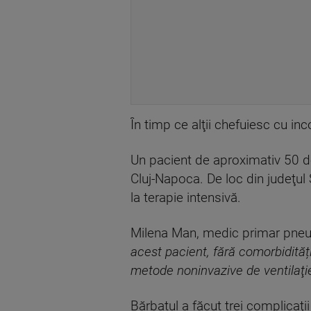
În timp ce alţii chefuiesc cu inc
Un pacient de aproximativ 50 de a
Cluj-Napoca. De loc din judeţul Si
la terapie intensivă.
Milena Man, medic primar pneumo
acest pacient, fără comorbidități
metode noninvazive de ventilaţie
Bărbatul a făcut trei complicaţii