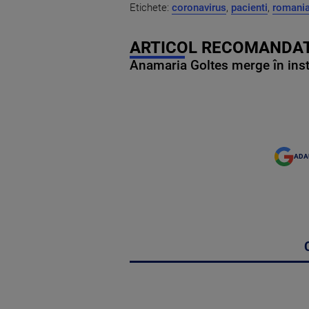
Etichete:
coronavirus
,
pacienti
,
romani
ARTICOL RECOMANDAT
Anamaria Goltes merge în ins
ADA