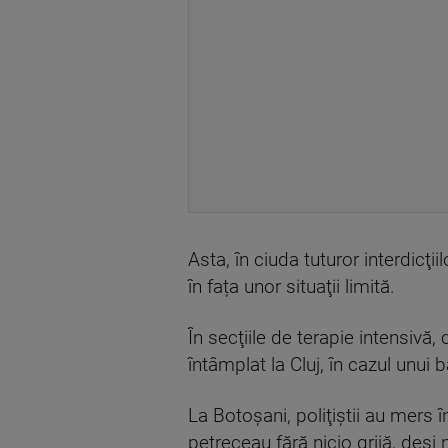
Asta, în ciuda tuturor interdicţi
în fața unor situaţii limită.
În secţiile de terapie intensivă, 
întâmplat la Cluj, în cazul unui 
La Botoşani, poliţiştii au mers 
petreceau fără nicio grijă, deşi 