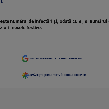
t”
reşte numărul de infectări şi, odată cu el, şi număru
z ori mesele festive.
ADAUGĂ ȘTIRILE PROTV CA SURSĂ PREFERATĂ
URMĂREȘTE ȘTIRILE PROTV ÎN GOOGLE DISCOVER