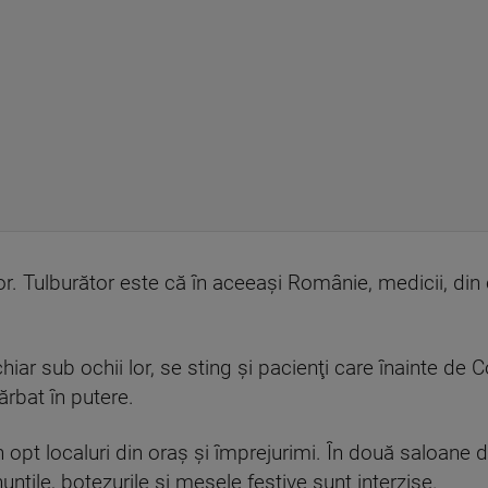
ilor. Tulburător este că în aceeaşi Românie, medicii, din
chiar sub ochii lor, se sting şi pacienţi care înainte de C
bărbat în putere.
în opt localuri din oraş şi împrejurimi. În două saloane
nunţile, botezurile şi mesele festive sunt interzise.