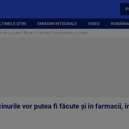
P
LTIMELE ȘTIRI
EMISIUNI INTEGRALE
VIDEO
ROMÂNIA,
urile vor putea fi făcute și în farmacii, începând de anul următor
inurile vor putea fi făcute și în farmacii,