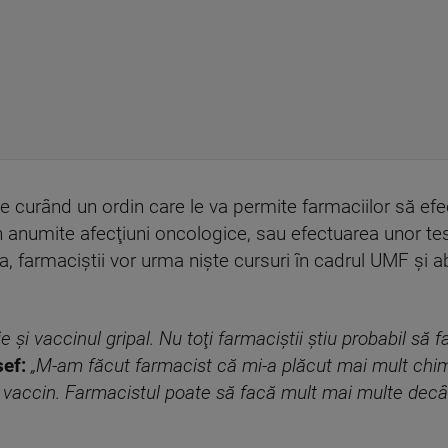
de curând un ordin care le va permite farmaciilor să efec
în anumite afecţiuni oncologice, sau efectuarea unor tes
a, farmaciştii vor urma nişte cursuri în cadrul UMF şi ab
 şi vaccinul gripal. Nu toţi farmaciştii ştiu probabil să fa
șef:
„M-am făcut farmacist că mi-a plăcut mai mult chimi
vaccin. Farmacistul poate să facă mult mai multe decât