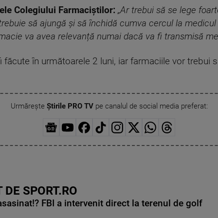
le Colegiului Farmaciştilor:
„Ar trebui să se lege foar
 trebuie să ajungă şi să închidă cumva cercul la medicul
armacie va avea relevanță numai dacă va fi transmisă med
făcute în următoarele 2 luni, iar farmaciile vor trebui să
Urmărește
Știrile PRO TV
pe canalul de social media preferat:
 DE SPORT.RO
asinat!? FBI a intervenit direct la terenul de golf