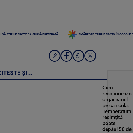
UGĂ ȘTIRILE PROTV CA SURSĂ PREFERATĂ
URMĂREȘTE ȘTIRILE PROTV ÎN GOOGLE 
CITEȘTE ȘI...
Cum
reacționează
organismul
pe caniculă.
Temperatura
resimțită
poate
depăși 50 de