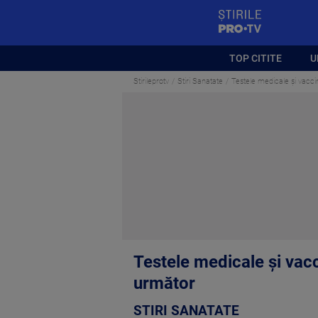
StirilePROTV
TOP CITITE
U
Stirileprotv
Stiri Sanatate
Testele medicale și vaccin
Testele medicale și vacc
următor
STIRI SANATATE