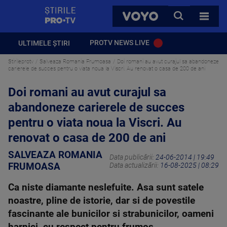
StirilePROTV
CAUTA
VOYO
TOATE 
PROTV NEWS LIVE
ULTIMELE ȘTIRI
Stirileprotv
Salveaza Romania Frumoasa
Doi romani au avut curajul sa abandoneze
carierele de succes pentru o viata noua la Viscri. Au renovat o casa de 200 de ani
Doi romani au avut curajul sa
abandoneze carierele de succes
pentru o viata noua la Viscri. Au
renovat o casa de 200 de ani
SALVEAZA ROMANIA
Data publicării:
24-06-2014 | 19:49
FRUMOASA
Data actualizării:
16-08-2025 | 08:29
Ca niste diamante neslefuite. Asa sunt satele
noastre, pline de istorie, dar si de povestile
fascinante ale bunicilor si strabunicilor, oameni