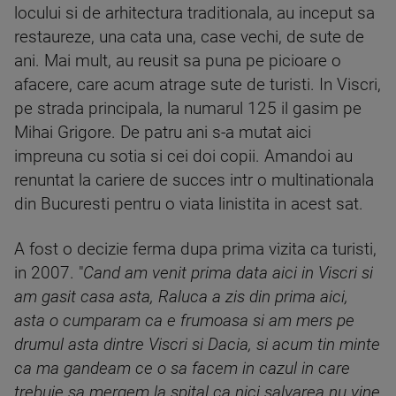
locului si de arhitectura traditionala, au inceput sa
restaureze, una cata una, case vechi, de sute de
ani. Mai mult, au reusit sa puna pe picioare o
afacere, care acum atrage sute de turisti. In Viscri,
pe strada principala, la numarul 125 il gasim pe
Mihai Grigore. De patru ani s-a mutat aici
impreuna cu sotia si cei doi copii. Amandoi au
renuntat la cariere de succes intr o multinationala
din Bucuresti pentru o viata linistita in acest sat.
A fost o decizie ferma dupa prima vizita ca turisti,
in 2007. "
Cand am venit prima data aici in Viscri si
am gasit casa asta, Raluca a zis din prima aici,
asta o cumparam ca e frumoasa si am mers pe
drumul asta dintre Viscri si Dacia, si acum tin minte
ca ma gandeam ce o sa facem in cazul in care
trebuie sa mergem la spital ca nici salvarea nu vine