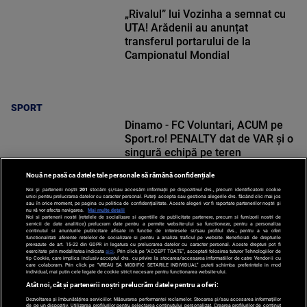
„Rivalul” lui Vozinha a semnat cu
UTA! Arădenii au anunțat
transferul portarului de la
Campionatul Mondial
SPORT
Dinamo - FC Voluntari, ACUM pe
Sport.ro! PENALTY dat de VAR și o
singură echipă pe teren
Nouă ne pasă ca datele tale personale să rămână confidențiale
Noi și partenerii noștri
201
stocăm și/sau accesăm informații pe dispozitivul dvs., precum identificatorii cookie
unici pentru prelucrarea datelor cu caracter personal. Puteți accepta sau gestiona alegerile dvs. făcând clic mai jos
sau în orice moment, pe pagina cu politica de confidențialitate. Aceste alegeri vor fi raportate partenerilor noștri și
nu vă vor afecta navigarea.
Mai multe detalii
SPORT
Noi si partenerii nostri (retelele de socializare si agentiile de publicitate partenere, precum si furnizorii nostri de
servicii de date analitice) prelucram date pentru a permite website-ului sa functioneze, pentru a personaliza
continutul si anunturile publicitare afisate in functie de interesele si/sau profilul dvs., pentru a va oferi
functionalitati aferente retelelor de socializare si pentru a analiza traficul pe website. Beneficiati de drepturile
prevazute de art. 15-22 din GDPR in legatura cu prelucrarea datelor cu caracter personal. Aceste drepturi pot fi
exercitate prin modalitatea indicata
aici
. Prin click pe “ACCEPT TOATE”, acceptati folosirea tuturor Tehnologiilor de
tip Cookie, care implica inclusiv acceptul dvs. cu privire la stocarea/accesarea informatiilor de catre Vendor-ii cu
care colaboram. Prin click pe “VREAU SA MODIFIC SETARILE INDIVIDUAL” puteti schimba preferintele in mod
individual, mai putin cele legate de cookie strict necesare pentru functionarea website-ului.
Atât noi, cât și partenerii noștri prelucrăm datele pentru a oferi:
Dezvoltarea și îmbunătățirea serviciilor. Măsurarea performanței reclamelor. Stocarea și/sau accesarea informațiilor
de pe un dispozitiv. Utilizarea profilurilor pentru selectarea conținutului personalizat. Crearea profilurilor de conținut