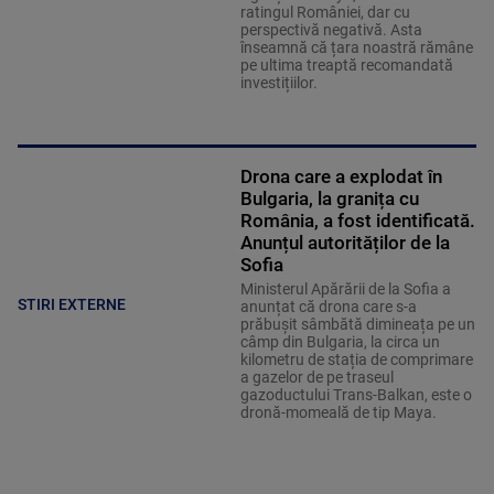
ratingul României, dar cu
perspectivă negativă. Asta
înseamnă că țara noastră rămâne
pe ultima treaptă recomandată
investițiilor.
Drona care a explodat în
Bulgaria, la granița cu
România, a fost identificată.
Anunțul autorităților de la
Sofia
Ministerul Apărării de la Sofia a
STIRI EXTERNE
anunțat că drona care s-a
prăbușit sâmbătă dimineața pe un
câmp din Bulgaria, la circa un
kilometru de stația de comprimare
a gazelor de pe traseul
gazoductului Trans-Balkan, este o
dronă-momeală de tip Maya.