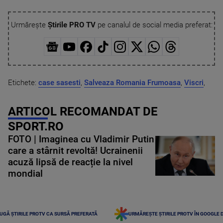
Urmărește
Știrile PRO TV
pe canalul de social media preferat:
Etichete:
case sasesti
,
Salveaza Romania Frumoasa
,
Viscri
,
ARTICOL RECOMANDAT DE
SPORT.RO
FOTO | Imaginea cu Vladimir Putin
care a stârnit revoltă! Ucrainenii
acuză lipsă de reacție la nivel
mondial
UGĂ ȘTIRILE PROTV CA SURSĂ PREFERATĂ
URMĂREȘTE ȘTIRILE PROTV ÎN GOOGLE 