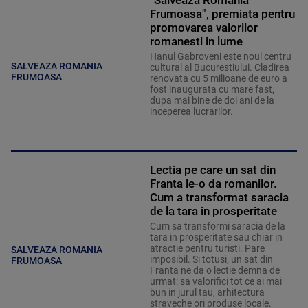
"Salveaza Romania
Frumoasa", premiata pentru
promovarea valorilor
romanesti in lume
Hanul Gabroveni este noul centru
SALVEAZA ROMANIA
cultural al Bucurestiului. Cladirea
FRUMOASA
renovata cu 5 milioane de euro a
fost inaugurata cu mare fast,
dupa mai bine de doi ani de la
inceperea lucrarilor.
Lectia pe care un sat din
Franta le-o da romanilor.
Cum a transformat saracia
de la tara in prosperitate
Cum sa transformi saracia de la
tara in prosperitate sau chiar in
atractie pentru turisti. Pare
SALVEAZA ROMANIA
imposibil. Si totusi, un sat din
FRUMOASA
Franta ne da o lectie demna de
urmat: sa valorifici tot ce ai mai
bun in jurul tau, arhitectura
straveche ori produse locale.