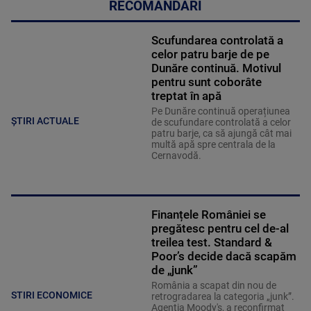
RECOMANDĂRI
Scufundarea controlată a
celor patru barje de pe
Dunăre continuă. Motivul
pentru sunt coborâte
treptat în apă
Pe Dunăre continuă operațiunea
ȘTIRI ACTUALE
de scufundare controlată a celor
patru barje, ca să ajungă cât mai
multă apă spre centrala de la
Cernavodă.
Finanțele României se
pregătesc pentru cel de-al
treilea test. Standard &
Poor’s decide dacă scapăm
de „junk”
România a scapat din nou de
STIRI ECONOMICE
retrogradarea la categoria „junk”.
Agenția Moody's, a reconfirmat