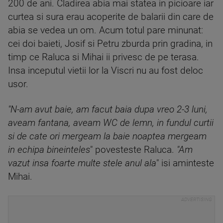
200 de ani. Cladirea abia mai statea in picioare iar
curtea si sura erau acoperite de balarii din care de
abia se vedea un om. Acum totul pare minunat:
cei doi baieti, Josif si Petru zburda prin gradina, in
timp ce Raluca si Mihai ii privesc de pe terasa.
Insa inceputul vietii lor la Viscri nu au fost deloc
usor.
"N-am avut baie, am facut baia dupa vreo 2-3 luni,
aveam fantana, aveam WC de lemn, in fundul curtii
si de cate ori mergeam la baie noaptea mergeam
in echipa bineinteles
" povesteste Raluca.
"Am
vazut insa foarte multe stele anul ala
" isi aminteste
Mihai.