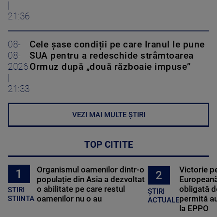
|
21:36
08-
Cele șase condiții pe care Iranul le pune
08-
SUA pentru a redeschide strâmtoarea
2026
Ormuz după „două războaie impuse”
|
21:33
VEZI MAI MULTE ȘTIRI
TOP CITITE
Organismul oamenilor dintr-o
Victorie p
1
2
populație din Asia a dezvoltat
Europeană
o abilitate pe care restul
obligată d
STIRI
ȘTIRI
oamenilor nu o au
permită au
STIINTA
ACTUALE
la EPPO