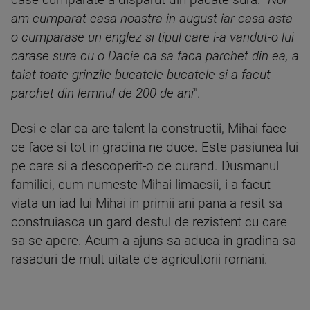
case cumparate a disparut din pacate sura. "
Noi
am cumparat casa noastra in august iar casa asta
o cumparase un englez si tipul care i-a vandut-o lui
carase sura cu o Dacie ca sa faca parchet din ea, a
taiat toate grinzile bucatele-bucatele si a facut
parchet din lemnul de 200 de ani
".
Desi e clar ca are talent la constructii, Mihai face
ce face si tot in gradina ne duce. Este pasiunea lui
pe care si a descoperit-o de curand. Dusmanul
familiei, cum numeste Mihai limacsii, i-a facut
viata un iad lui Mihai in primii ani pana a resit sa
construiasca un gard destul de rezistent cu care
sa se apere. Acum a ajuns sa aduca in gradina sa
rasaduri de mult uitate de agricultorii romani.