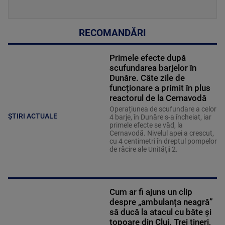
RECOMANDĂRI
Primele efecte după
scufundarea barjelor în
Dunăre. Câte zile de
funcționare a primit în plus
reactorul de la Cernavodă
Operațiunea de scufundare a celor
ȘTIRI ACTUALE
4 barje, în Dunăre s-a încheiat, iar
primele efecte se văd, la
Cernavodă. Nivelul apei a crescut,
cu 4 centimetri în dreptul pompelor
de răcire ale Unității 2.
Cum ar fi ajuns un clip
despre „ambulanța neagră”
să ducă la atacul cu bâte și
topoare din Cluj. Trei tineri,