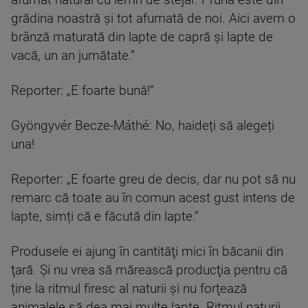
grădina noastră și tot afumată de noi. Aici avem o
brânză maturată din lapte de capră și lapte de
vacă, un an jumătate.”
Reporter: „E foarte bună!”
Gyöngyvér Becze-Máthé: No, haideți să alegeți
una!
Reporter: „E foarte greu de decis, dar nu pot să nu
remarc că toate au în comun acest gust intens de
lapte, simți că e făcută din lapte.”
Produsele ei ajung în cantităţi mici în băcanii din
ţară. Şi nu vrea să mărească producţia pentru că
ține la ritmul firesc al naturii şi nu forţează
animalele să dea mai multe lapte. Ritmul naturii