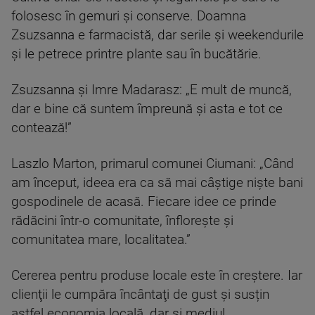
folosesc în gemuri și conserve. Doamna
Zsuzsanna e farmacistă, dar serile și weekendurile
și le petrece printre plante sau în bucătărie.
Zsuzsanna și Imre Madarasz: „E mult de muncă,
dar e bine că suntem împreună și asta e tot ce
contează!”
Laszlo Marton, primarul comunei Ciumani: „Când
am început, ideea era ca să mai câștige niște bani
gospodinele de acasă. Fiecare idee ce prinde
rădăcini într-o comunitate, înflorește și
comunitatea mare, localitatea.”
Cererea pentru produse locale este în creştere. Iar
clienţii le cumpăra încântaţi de gust şi susțin
astfel economia locală, dar și mediul.