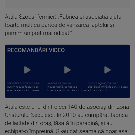
Attila Szocs, fermier: „Fabrica și asociația ajută
foarte mult cu partea de vânzarea laptelui și
primim un preț mai ridicat.”
RECOMANDĂRI VIDEO
Metodele simple prin care
Pe această căldura
Munții Făgăraș stau pe o
putem reduce facturile de
insuportabilă, se naște o
adevărată “mină de aur”. Ar putea
energie electrică în casele ...
întrebare legitimă: câte locuințe,
aduce localnicilor ...
...
Attila este unul dintre cei 140 de asociați din zona
Cristurului Secuiesc. În 2010 au cumpărat fabrica
de lactate din oraș, lăsată în paragină, și au
echipat-o împreună. Și-au dat seama că doar așa