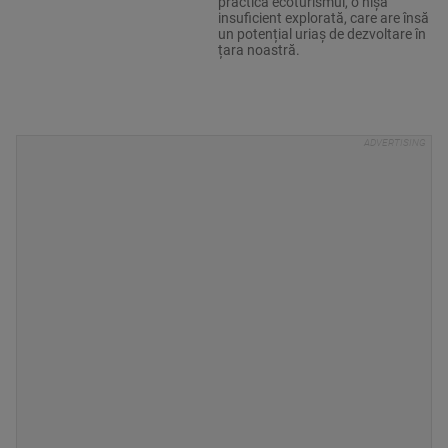
practică ecoturismul, o nișă
insuficient explorată, care are însă
un potențial uriaș de dezvoltare în
țara noastră.