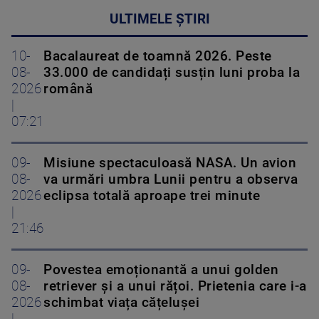
ULTIMELE ȘTIRI
10-
Bacalaureat de toamnă 2026. Peste
08-
33.000 de candidați susțin luni proba la
2026
română
|
07:21
09-
Misiune spectaculoasă NASA. Un avion
08-
va urmări umbra Lunii pentru a observa
2026
eclipsa totală aproape trei minute
|
21:46
09-
Povestea emoționantă a unui golden
08-
retriever și a unui rățoi. Prietenia care i-a
2026
schimbat viața cățelușei