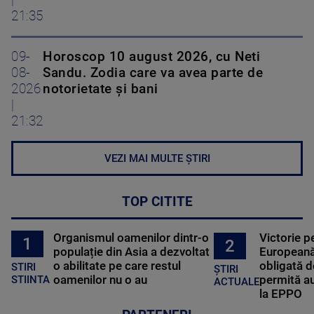
|
21:35
09-
Horoscop 10 august 2026, cu Neti
08-
Sandu. Zodia care va avea parte de
2026
notorietate și bani
|
21:32
VEZI MAI MULTE ȘTIRI
TOP CITITE
Organismul oamenilor dintr-o
Victorie p
1
2
populație din Asia a dezvoltat
Europeană
o abilitate pe care restul
obligată d
STIRI
ȘTIRI
oamenilor nu o au
permită au
STIINTA
ACTUALE
la EPPO