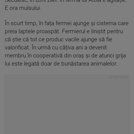
Secuiesc, în zorii zilei. În ferma lui Attila e agitație.
E ora mulsului.
În scurt timp, în fața fermei ajunge și cisterna care
preia laptele proaspăt. Fermierul e liniștit pentru
că știe că tot ce produc vacile ajunge să fie
valorificat. În urmă cu câțiva ani a devenit
membru în cooperativă din oraș și de atunci grija
lui este legată doar de bunăstarea animalelor.