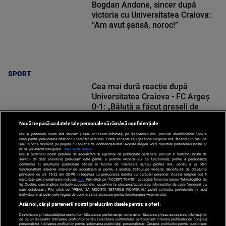
Bogdan Andone, sincer după
victoria cu Universitatea Craiova:
”Am avut șansă, noroc!”
SPORT
Cea mai dură reacție după
Universitatea Craiova - FC Argeș
0-1: „Băluță a făcut greșeli de
începători! Elisor încă este dator”
Nouă ne pasă ca datele tale personale să rămână confidențiale
Noi și partenerii noștri
201
stocăm și/sau accesăm informații pe dispozitivul dvs., precum identificatorii cookie
unici pentru prelucrarea datelor cu caracter personal. Puteți accepta sau gestiona alegerile dvs. făcând clic mai jos
sau în orice moment, pe pagina cu politica de confidențialitate. Aceste alegeri vor fi raportate partenerilor noștri și
nu vă vor afecta navigarea.
Mai multe detalii
SPORT
Noi si partenerii nostri (retelele de socializare si agentiile de publicitate partenere, precum si furnizorii nostri de
servicii de date analitice) prelucram date pentru a permite website-ului sa functioneze, pentru a personaliza
continutul si anunturile publicitare afisate in functie de interesele si/sau profilul dvs., pentru a va oferi
functionalitati aferente retelelor de socializare si pentru a analiza traficul pe website. Beneficiati de drepturile
prevazute de art. 15-22 din GDPR in legatura cu prelucrarea datelor cu caracter personal. Aceste drepturi pot fi
exercitate prin modalitatea indicata
aici
. Prin click pe “ACCEPT TOATE”, acceptati folosirea tuturor Tehnologiilor de
tip Cookie, care implica inclusiv acceptul dvs. cu privire la stocarea/accesarea informatiilor de catre Vendor-ii cu
care colaboram. Prin click pe “VREAU SA MODIFIC SETARILE INDIVIDUAL” puteti schimba preferintele in mod
individual, mai putin cele legate de cookie strict necesare pentru functionarea website-ului.
Atât noi, cât și partenerii noștri prelucrăm datele pentru a oferi:
Dezvoltarea și îmbunătățirea serviciilor. Măsurarea performanței reclamelor. Stocarea și/sau accesarea informațiilor
de pe un dispozitiv. Utilizarea profilurilor pentru selectarea conținutului personalizat. Crearea profilurilor de conținut
personalizat. Utilizarea profilurilor pentru selectarea publicității personalizate. Crearea profilurilor pentru publicitate