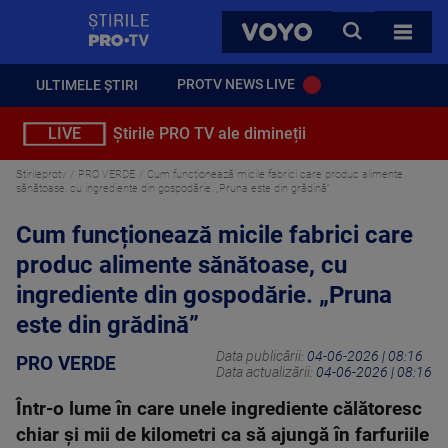
StirilePROTV
CAUTA
VOYO
TOATE 
PROTV NEWS LIVE
ULTIMELE ȘTIRI
LIVE
Știrile PRO TV ale dimineții
Stirileprotv
PRO VERDE
Cum funcționează micile fabrici care produc alimente
sănătoase, cu ingrediente din gospodărie. „Pruna este din grădină”
Cum funcționează micile fabrici care
produc alimente sănătoase, cu
ingrediente din gospodărie. „Pruna
este din grădină”
Data publicării:
04-06-2026 | 08:16
PRO VERDE
Data actualizării:
04-06-2026 | 08:16
Într-o lume în care unele ingrediente călătoresc
chiar și mii de kilometri ca să ajungă în farfuriile