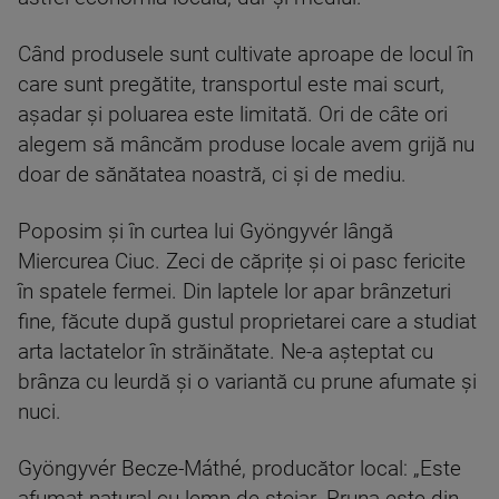
Când produsele sunt cultivate aproape de locul în
care sunt pregătite, transportul este mai scurt,
așadar și poluarea este limitată. Ori de câte ori
alegem să mâncăm produse locale avem grijă nu
doar de sănătatea noastră, ci și de mediu.
Poposim și în curtea lui Gyöngyvér lângă
Miercurea Ciuc. Zeci de căprițe și oi pasc fericite
în spatele fermei. Din laptele lor apar brânzeturi
fine, făcute după gustul proprietarei care a studiat
arta lactatelor în străinătate. Ne-a așteptat cu
brânza cu leurdă și o variantă cu prune afumate și
nuci.
Gyöngyvér Becze-Máthé, producător local: „Este
afumat natural cu lemn de stejar. Pruna este din