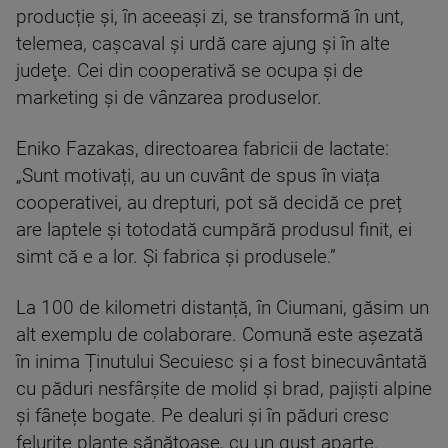
producție și, în aceeași zi, se transformă în unt,
telemea, cașcaval și urdă care ajung şi în alte
judeţe. Cei din cooperativă se ocupa şi de
marketing şi de vânzarea produselor.
Eniko Fazakas, directoarea fabricii de lactate:
„Sunt motivați, au un cuvânt de spus în viața
cooperativei, au drepturi, pot să decidă ce preț
are laptele și totodată cumpără produsul finit, ei
simt că e a lor. Și fabrica și produsele.”
La 100 de kilometri distanță, în Ciumani, găsim un
alt exemplu de colaborare. Comună este așezată
în inima Ținutului Secuiesc și a fost binecuvântată
cu păduri nesfârșite de molid și brad, pajiști alpine
și fânețe bogate. Pe dealuri și în păduri cresc
felurite plante sănătoase, cu un gust aparte.