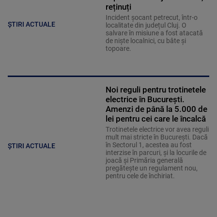
reținuți
Incident șocant petrecut, într-o
ȘTIRI ACTUALE
localitate din județul Cluj. O
salvare în misiune a fost atacată
de niște localnici, cu bâte și
topoare.
Noi reguli pentru trotinetele
electrice în București.
Amenzi de până la 5.000 de
lei pentru cei care le încalcă
Trotinetele electrice vor avea reguli
mult mai stricte în București. Dacă
în Sectorul 1, acestea au fost
ȘTIRI ACTUALE
interzise în parcuri, și la locurile de
joacă și Primăria generală
pregătește un regulament nou,
pentru cele de închiriat.