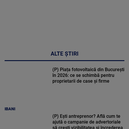
metabolic
MAI
MULTE
DETALII
17:46
ALTE ȘTIRI
(P) Piața fotovoltaică din București
în 2026: ce se schimbă pentru
proprietarii de case și firme
IBANI
(P) Ești antreprenor? Află cum te
ajută o campanie de advertoriale
să crești vizibilitatea și încrederea