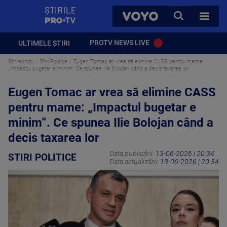
StirilePROTV
CAUTA
VOYO
TOATE 
PROTV NEWS LIVE
ULTIMELE ȘTIRI
Stirileprotv
Stiri Politice
Eugen Tomac ar vrea să elimine CASS pentru mame:
„Impactul bugetar e minim”. Ce spunea Ilie Bolojan când a decis taxarea lor
Eugen Tomac ar vrea să elimine CASS
pentru mame: „Impactul bugetar e
minim”. Ce spunea Ilie Bolojan când a
decis taxarea lor
Data publicării:
13-06-2026 | 20:34
STIRI POLITICE
Data actualizării:
13-06-2026 | 20:34