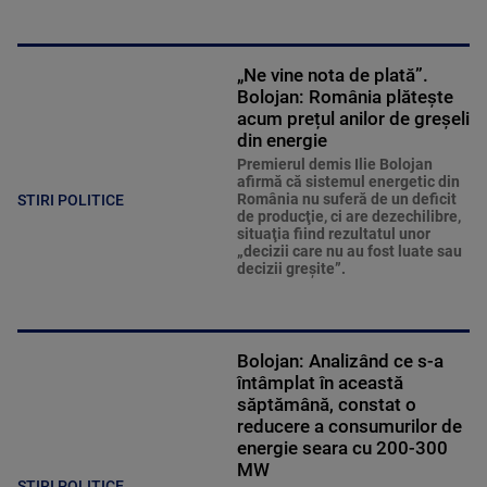
„Ne vine nota de plată”.
Bolojan: România plătește
acum prețul anilor de greșeli
din energie
Premierul demis Ilie Bolojan
afirmă că sistemul energetic din
România nu suferă de un deficit
STIRI POLITICE
de producţie, ci are dezechilibre,
situaţia fiind rezultatul unor
„decizii care nu au fost luate sau
decizii greşite”.
Bolojan: Analizând ce s-a
întâmplat în această
săptămână, constat o
reducere a consumurilor de
energie seara cu 200-300
MW
STIRI POLITICE