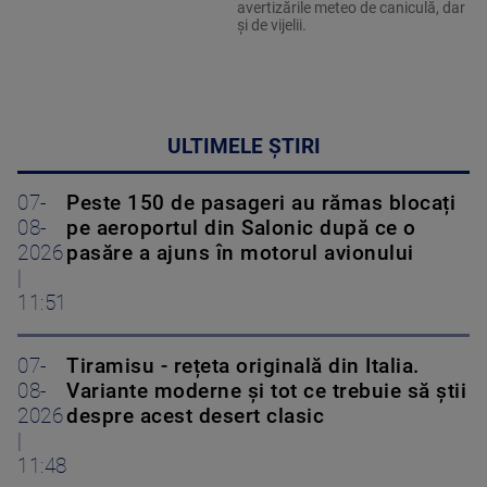
avertizările meteo de caniculă, dar
și de vijelii.
ULTIMELE ȘTIRI
07-
Peste 150 de pasageri au rămas blocați
08-
pe aeroportul din Salonic după ce o
2026
pasăre a ajuns în motorul avionului
|
11:51
07-
Tiramisu - rețeta originală din Italia.
08-
Variante moderne și tot ce trebuie să știi
2026
despre acest desert clasic
|
11:48