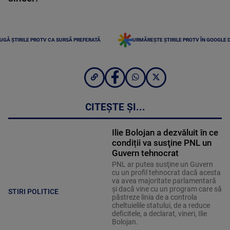
UGĂ ȘTIRILE PROTV CA SURSĂ PREFERATĂ
URMĂREȘTE ȘTIRILE PROTV ÎN GOOGLE 
CITEȘTE ȘI...
Ilie Bolojan a dezvăluit în ce
condiții va susţine PNL un
Guvern tehnocrat
PNL ar putea susţine un Guvern
cu un profil tehnocrat dacă acesta
va avea majoritate parlamentară
şi dacă vine cu un program care să
STIRI POLITICE
păstreze linia de a controla
cheltuielile statului, de a reduce
deficitele, a declarat, vineri, Ilie
Bolojan.