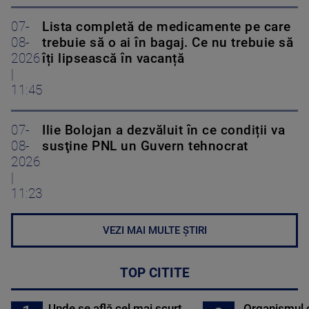
07-
Lista completă de medicamente pe care
08-
trebuie să o ai în bagaj. Ce nu trebuie să
2026
îți lipsească în vacanță
|
11:45
07-
Ilie Bolojan a dezvăluit în ce condiții va
08-
susţine PNL un Guvern tehnocrat
2026
|
11:23
VEZI MAI MULTE ȘTIRI
TOP CITITE
Unde se află cel mai scurt
Organismul 