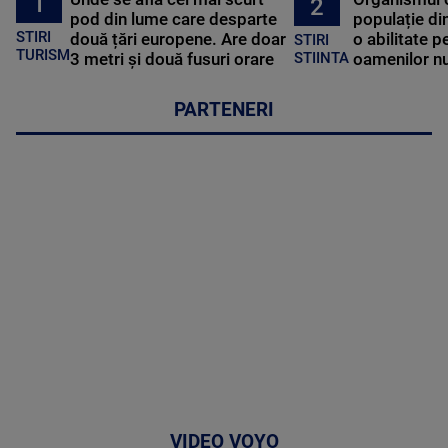
1
2
pod din lume care desparte
populație di
STIRI
două țări europene. Are doar
o abilitate p
STIRI
TURISM
3 metri și două fusuri orare
oamenilor nu
STIINTA
PARTENERI
VIDEO VOYO