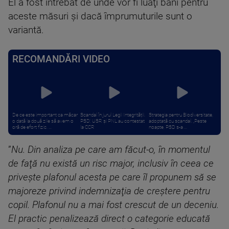
El a fost întrebat de unde vor fi luaţi bani pentru
aceste măsuri şi dacă împrumuturile sunt o
variantă.
RECOMANDĂRI VIDEO
De ce este important ca măcar
Scandal în jurul Legii Integrității.
Strategia pentru Biodiversitate,
o dată la două zile să avem o
PSD: USR și PNL au contestat
adoptată cu scandal. „Peste
oră de efort fizic. ...
la CCR
noapte, PSD s-a ...
”
Nu. Din analiza pe care am făcut-o, în momentul
de faţă nu există un risc major, inclusiv în ceea ce
priveşte plafonul acesta pe care îl propunem să se
majoreze privind indemnizaţia de creştere pentru
copil. Plafonul nu a mai fost crescut de un deceniu.
El practic penalizează direct o categorie educată