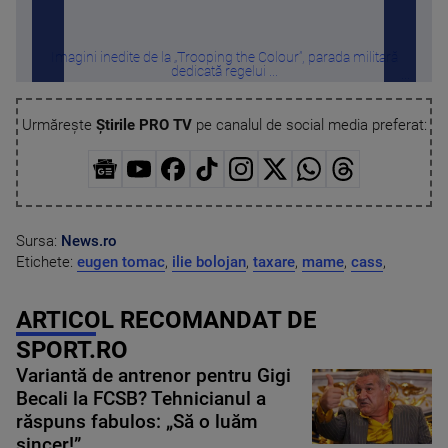
Imagini inedite de la „Trooping the Colour”, parada militară
De ce
dedicată regelui ...
Urmărește
Știrile PRO TV
pe canalul de social media preferat:
Sursa:
News.ro
Etichete:
eugen tomac
,
ilie bolojan
,
taxare
,
mame
,
cass
,
ARTICOL RECOMANDAT DE
SPORT.RO
Variantă de antrenor pentru Gigi
Becali la FCSB? Tehnicianul a
răspuns fabulos: „Să o luăm
sincer!”