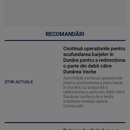
RECOMANDĂRI
Continuă operațiunile pentru
scufundarea barjelor în
Dunăre pentru a redirecționa
o parte din debit către
Dunărea Veche
Autoritățile continuă operațiunile
ȘTIRI ACTUALE
pentru scufundarea a patru barje
în Dunăre, cu scopul de a
redirecționa o parte din debit către
Dunărea Veche și de a limita
scăderea nivelului apei la
Cernavodă.