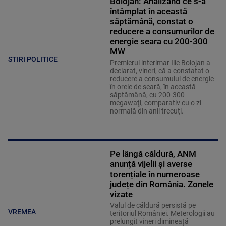
Bolojan: Analizând ce s-a
întâmplat în această
săptămână, constat o
reducere a consumurilor de
energie seara cu 200-300
MW
STIRI POLITICE
Premierul interimar Ilie Bolojan a
declarat, vineri, că a constatat o
reducere a consumului de energie
în orele de seară, în această
săptămână, cu 200-300
megawaţi, comparativ cu o zi
normală din anii trecuţi.
Pe lângă căldură, ANM
anunță vijelii și averse
torențiale în numeroase
județe din România. Zonele
vizate
Valul de căldură persistă pe
VREMEA
teritoriul României. Meterologii au
prelungit vineri dimineață