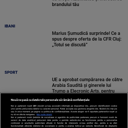
brandului tău
IBANI
Marius Șumudică surprinde! Ce a
spus despre oferta de la CFR Cluj:
„Totul se discută”
SPORT
UE a aprobat cumpărarea de către
Arabia Saudită și ginerele lui
Trump a Elecronic Arts, pentru
suma de 55 de miliarde de dolari!
Nouă ne pasă ca datele tale personale să rămână confidențiale
Noi și partenerii noștri
201
stocăm și/sau accesăm informații pe dispozitivul dvs., precum identificatorii cookie
unici pentru prelucrarea datelor cu caracter personal. Puteți accepta sau gestiona alegerile dvs. făcând clic mai jos
sau în orice moment, pe pagina cu politica de confidențialitate. Aceste alegeri vor fi raportate partenerilor noștri și
nu vă vor afecta navigarea.
Mai multe detalii
Noi si partenerii nostri (retelele de socializare si agentiile de publicitate partenere, precum si furnizorii nostri de
SPORT
servicii de date analitice) prelucram date pentru a permite website-ului sa functioneze, pentru a personaliza
continutul si anunturile publicitare afisate in functie de interesele si/sau profilul dvs., pentru a va oferi
functionalitati aferente retelelor de socializare si pentru a analiza traficul pe website. Beneficiati de drepturile