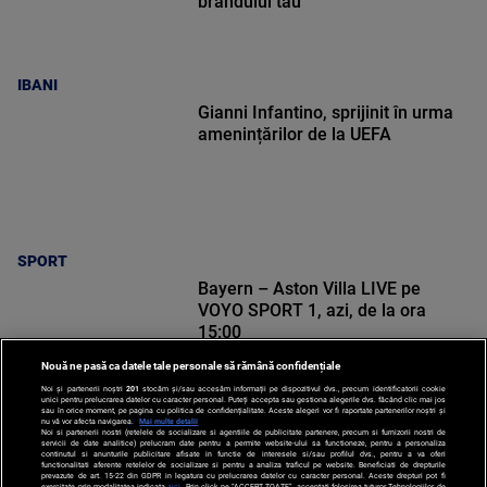
brandului tău
IBANI
Gianni Infantino, sprijinit în urma
amenințărilor de la UEFA
SPORT
Bayern – Aston Villa LIVE pe
VOYO SPORT 1, azi, de la ora
15:00
Nouă ne pasă ca datele tale personale să rămână confidențiale
Noi și partenerii noștri
201
stocăm și/sau accesăm informații pe dispozitivul dvs., precum identificatorii cookie
unici pentru prelucrarea datelor cu caracter personal. Puteți accepta sau gestiona alegerile dvs. făcând clic mai jos
sau în orice moment, pe pagina cu politica de confidențialitate. Aceste alegeri vor fi raportate partenerilor noștri și
nu vă vor afecta navigarea.
Mai multe detalii
Noi si partenerii nostri (retelele de socializare si agentiile de publicitate partenere, precum si furnizorii nostri de
SPORT
servicii de date analitice) prelucram date pentru a permite website-ului sa functioneze, pentru a personaliza
continutul si anunturile publicitare afisate in functie de interesele si/sau profilul dvs., pentru a va oferi
functionalitati aferente retelelor de socializare si pentru a analiza traficul pe website. Beneficiati de drepturile
prevazute de art. 15-22 din GDPR in legatura cu prelucrarea datelor cu caracter personal. Aceste drepturi pot fi
exercitate prin modalitatea indicata
aici
. Prin click pe “ACCEPT TOATE”, acceptati folosirea tuturor Tehnologiilor de