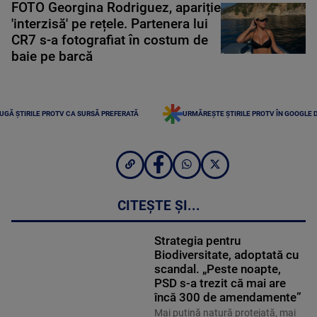
FOTO Georgina Rodriguez, apariție
'interzisă' pe rețele. Partenera lui
CR7 s-a fotografiat în costum de
baie pe barcă
UGĂ ȘTIRILE PROTV CA SURSĂ PREFERATĂ
URMĂREȘTE ȘTIRILE PROTV ÎN GOOGLE 
CITEȘTE ȘI...
Strategia pentru
Biodiversitate, adoptată cu
scandal. „Peste noapte,
PSD s-a trezit că mai are
încă 300 de amendamente”
Mai puțină natură protejată, mai