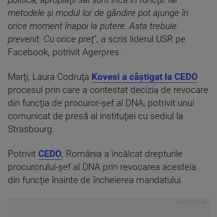
politică, apropiaţii săi sunt încă în funcţii. Iar
metodele şi modul lor de gândire pot ajunge în
orice moment înapoi la putere. Asta trebuie
prevenit. Cu orice preţ
", a scris liderul USR pe
Facebook, potrivit Agerpres.
Marţi, Laura Codruţa
Kovesi a câştigat la CEDO
procesul prin care a contestat decizia de revocare
din funcţia de procuror-şef al DNA, potrivit unui
comunicat de presă al instituţiei cu sediul la
Strasbourg.
Potrivit
CEDO
, România a încălcat drepturile
procurorului-şef al DNA prin revocarea acesteia
din funcţie înainte de încheierea mandatului.