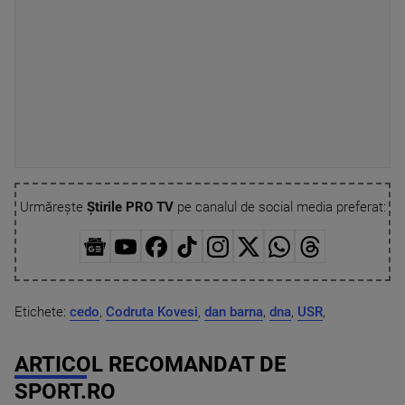
Urmărește
Știrile PRO TV
pe canalul de social media preferat:
Etichete:
cedo
,
Codruta Kovesi
,
dan barna
,
dna
,
USR
,
ARTICOL RECOMANDAT DE
SPORT.RO