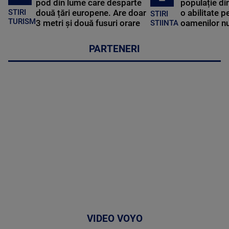
pod din lume care desparte
populație di
STIRI
două țări europene. Are doar
o abilitate p
STIRI
TURISM
3 metri și două fusuri orare
oamenilor nu
STIINTA
PARTENERI
VIDEO VOYO