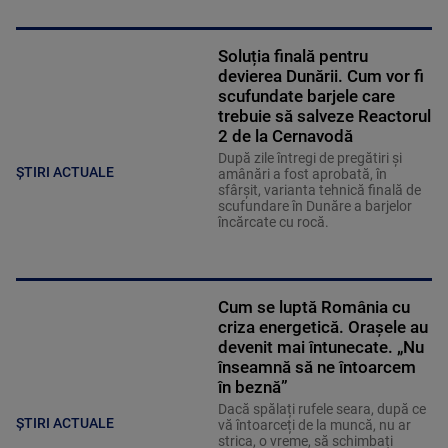
Soluția finală pentru
devierea Dunării. Cum vor fi
scufundate barjele care
trebuie să salveze Reactorul
2 de la Cernavodă
După zile întregi de pregătiri și
ȘTIRI ACTUALE
amânări a fost aprobată, în
sfârșit, varianta tehnică finală de
scufundare în Dunăre a barjelor
încărcate cu rocă.
Cum se luptă România cu
criza energetică. Orașele au
devenit mai întunecate. „Nu
înseamnă să ne întoarcem
în beznă”
Dacă spălați rufele seara, după ce
ȘTIRI ACTUALE
vă întoarceți de la muncă, nu ar
strica, o vreme, să schimbați