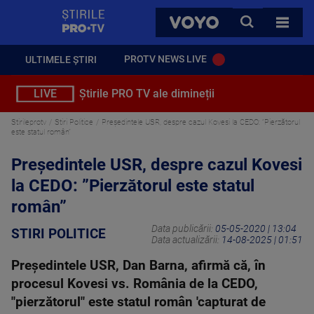
StirilePROTV
CAUTA
VOYO
TOATE 
PROTV NEWS LIVE
ULTIMELE ȘTIRI
LIVE
Știrile PRO TV ale dimineții
Stirileprotv
Stiri Politice
Președintele USR, despre cazul Kovesi la CEDO: ”Pierzătorul
este statul român”
Președintele USR, despre cazul Kovesi
la CEDO: ”Pierzătorul este statul
român”
Data publicării:
05-05-2020 | 13:04
STIRI POLITICE
Data actualizării:
14-08-2025 | 01:51
Preşedintele USR, Dan Barna, afirmă că, în
procesul Kovesi vs. România de la CEDO,
"pierzătorul" este statul român 'capturat de