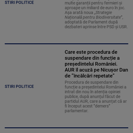
STIRI POLITICE
multe garanții pentru fermieri și
aproape un miliard de euro în joc.
Așa arată noua „
Strategie
Națională pentru Biodiversitate
”,
adoptată de Parlament după
dezbateri aprinse între PSD și USR.
Care este procedura de
suspendare din funcție a
președintelui României.
AUR îl acuză pe Nicușor Dan
de ”încălcări repetate”
Procedura de suspendare din
STIRI POLITICE
funcție a președintelui României a
intrat din nou în atenția opiniei
publice, după anunțul făcut de
partidul AUR, care a anunțat că ar
fi început acest ”demers”
parlamentar.