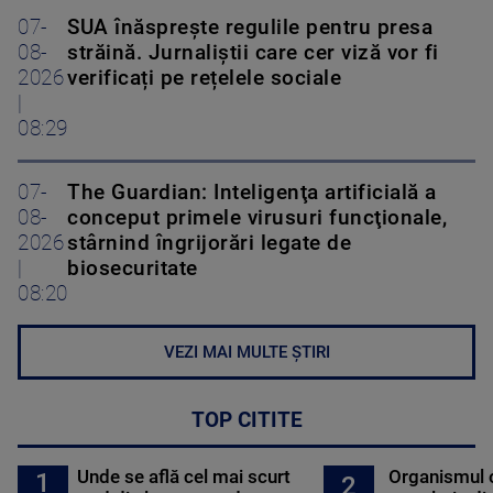
07-
SUA înăsprește regulile pentru presa
08-
străină. Jurnaliștii care cer viză vor fi
2026
verificați pe rețelele sociale
|
08:29
07-
The Guardian: Inteligenţa artificială a
08-
conceput primele virusuri funcţionale,
2026
stârnind îngrijorări legate de
|
biosecuritate
08:20
VEZI MAI MULTE ȘTIRI
TOP CITITE
Unde se află cel mai scurt
Organismul 
1
2