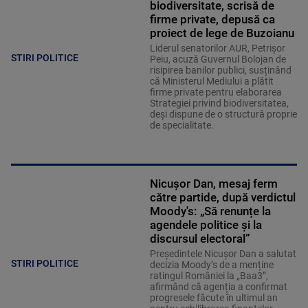
biodiversitate, scrisă de
firme private, depusă ca
proiect de lege de Buzoianu
Liderul senatorilor AUR, Petrișor
STIRI POLITICE
Peiu, acuză Guvernul Bolojan de
risipirea banilor publici, susținând
că Ministerul Mediului a plătit
firme private pentru elaborarea
Strategiei privind biodiversitatea,
deși dispune de o structură proprie
de specialitate.
Nicușor Dan, mesaj ferm
către partide, după verdictul
Moody's: „Să renunțe la
agendele politice şi la
discursul electoral”
Președintele Nicușor Dan a salutat
STIRI POLITICE
decizia Moody’s de a menține
ratingul României la „Baa3”,
afirmând că agenția a confirmat
progresele făcute în ultimul an