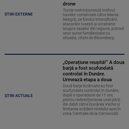
drone
Turcia restricționează traficul
STIRI EXTERNE
navelor comerciale către Marea
Neagră, pe fondul intensificării
atacurilor rusești și ucrainene
asupra vaselor din regiune, potrivit
unor surse familiarizate cu
situația, citate de Bloomberg.
„Operațiune reușită!” A doua
barjă a fost scufundată
controlat în Dunăre.
Urmează etapa a doua
Două barje încărcate au fost
scufundate controlat în Dunăre,
după o operațiune de 11 ore,
ȘTIRI ACTUALE
pentru redirecționarea unei părți
din debit către Dunărea Veche și
limitarea scăderii nivelului apei în
zona Centralei de la Cernavodă.