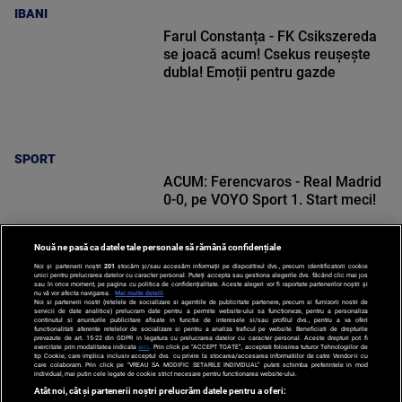
IBANI
Farul Constanța - FK Csikszereda
se joacă acum! Csekus reușește
dubla! Emoții pentru gazde
SPORT
ACUM: Ferencvaros - Real Madrid
0-0, pe VOYO Sport 1. Start meci!
Nouă ne pasă ca datele tale personale să rămână confidențiale
Noi și partenerii noștri
201
stocăm și/sau accesăm informații pe dispozitivul dvs., precum identificatorii cookie
unici pentru prelucrarea datelor cu caracter personal. Puteți accepta sau gestiona alegerile dvs. făcând clic mai jos
sau în orice moment, pe pagina cu politica de confidențialitate. Aceste alegeri vor fi raportate partenerilor noștri și
nu vă vor afecta navigarea.
Mai multe detalii
SPORT
Noi si partenerii nostri (retelele de socializare si agentiile de publicitate partenere, precum si furnizorii nostri de
servicii de date analitice) prelucram date pentru a permite website-ului sa functioneze, pentru a personaliza
continutul si anunturile publicitare afisate in functie de interesele si/sau profilul dvs., pentru a va oferi
functionalitati aferente retelelor de socializare si pentru a analiza traficul pe website. Beneficiati de drepturile
prevazute de art. 15-22 din GDPR in legatura cu prelucrarea datelor cu caracter personal. Aceste drepturi pot fi
exercitate prin modalitatea indicata
aici
. Prin click pe “ACCEPT TOATE”, acceptati folosirea tuturor Tehnologiilor de
tip Cookie, care implica inclusiv acceptul dvs. cu privire la stocarea/accesarea informatiilor de catre Vendor-ii cu
care colaboram. Prin click pe “VREAU SA MODIFIC SETARILE INDIVIDUAL” puteti schimba preferintele in mod
individual, mai putin cele legate de cookie strict necesare pentru functionarea website-ului.
Atât noi, cât și partenerii noștri prelucrăm datele pentru a oferi: