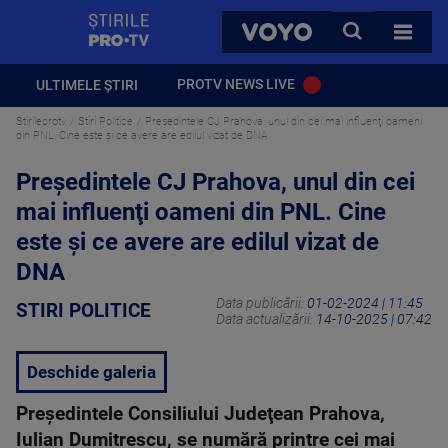
StirilePROTV
CAUTA
VOYO
TOATE 
PROTV NEWS LIVE
ULTIMELE ȘTIRI
Stirileprotv
Stiri Politice
Preşedintele CJ Prahova, unul din cei mai influenţi oameni
din PNL. Cine este și ce avere are edilul vizat de DNA
Preşedintele CJ Prahova, unul din cei
mai influenţi oameni din PNL. Cine
este și ce avere are edilul vizat de
DNA
Data publicării:
01-02-2024 | 11:45
STIRI POLITICE
Data actualizării:
14-10-2025 | 07:42
Deschide galeria
Preşedintele Consiliului Judeţean Prahova,
Iulian Dumitrescu, se numără printre cei mai