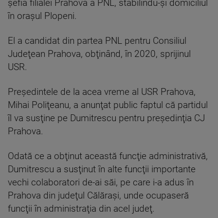
şefia filialei Prahova a PNL, stabilindu-şi domiciliul
în oraşul Plopeni.
El a candidat din partea PNL pentru Consiliul
Judeţean Prahova, obţinând, în 2020, sprijinul
USR.
Preşedintele de la acea vreme al USR Prahova,
Mihai Poliţeanu, a anunţat public faptul că partidul
îl va susţine pe Dumitrescu pentru preşedinţia CJ
Prahova.
Odată ce a obţinut această funcţie administrativă,
Dumitrescu a susţinut în alte funcţii importante
vechi colaboratori de-ai săi, pe care i-a adus în
Prahova din judeţul Călăraşi, unde ocupaseră
funcţii în administraţia din acel judeţ.