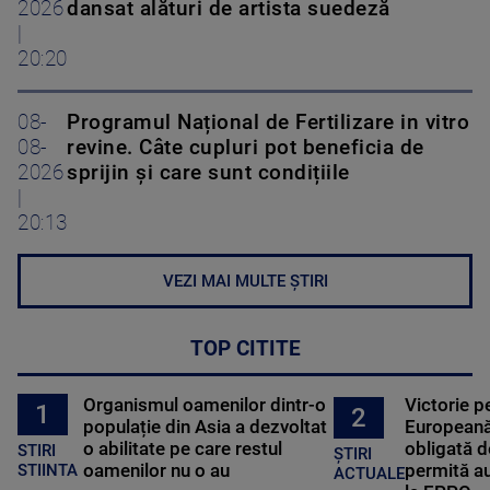
2026
dansat alături de artista suedeză
|
20:20
08-
Programul Național de Fertilizare in vitro
08-
revine. Câte cupluri pot beneficia de
2026
sprijin și care sunt condițiile
|
20:13
VEZI MAI MULTE ȘTIRI
TOP CITITE
Organismul oamenilor dintr-o
Victorie p
1
2
populație din Asia a dezvoltat
Europeană
o abilitate pe care restul
obligată d
STIRI
ȘTIRI
oamenilor nu o au
permită au
STIINTA
ACTUALE