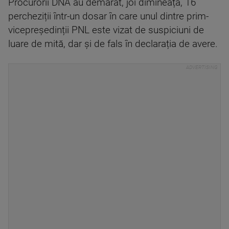
Procurorii DNA au demarat, joi dimineață, 16
percheziții într-un dosar în care unul dintre prim-
vicepreședinții PNL este vizat de suspiciuni de
luare de mită, dar și de fals în declarația de avere.