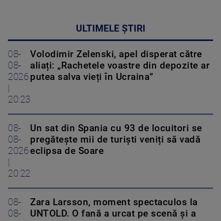
ULTIMELE ȘTIRI
08-
Volodimir Zelenski, apel disperat către
08-
aliați: „Rachetele voastre din depozite ar
2026
putea salva vieți în Ucraina”
|
20:23
08-
Un sat din Spania cu 93 de locuitori se
08-
pregătește mii de turiști veniți să vadă
2026
eclipsa de Soare
|
20:22
08-
Zara Larsson, moment spectaculos la
08-
UNTOLD. O fană a urcat pe scenă și a