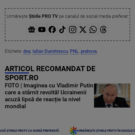
Urmărește
Știrile PRO TV
pe canalul de social media preferat:
Etichete:
dna
,
Iulian Dumitrescu
,
PNL
,
prahova
,
ARTICOL RECOMANDAT DE
SPORT.RO
FOTO | Imaginea cu Vladimir Putin
care a stârnit revoltă! Ucrainenii
acuză lipsă de reacție la nivel
mondial
UGĂ ȘTIRILE PROTV CA SURSĂ PREFERATĂ
URMĂREȘTE ȘTIRILE PROTV ÎN GOOGLE 