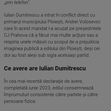
„
prin telefon”.
Iulian Dumitrescu a intrat în conflict direct cu
primarul municipiului Ploieşti, Andrei Volosevici
care în acest mandat l-a acuzat pe preşedintele
CJ Prahova că a făcut mai multe acţiuni sau a
respins unele măsuri cu scopul de a prejudicia
imaginea publică a edilului din Ploieşti, deşi cei
doi au fost aleşi sub sigla aceluiaşi partid.
Ce avere are Iulian Dumitrescu
În cea mai recentă declaraţie de avere,
completată iunie 2023, edilul consemnează
împrumuturi consistente către partide şi către
persoane fizice.