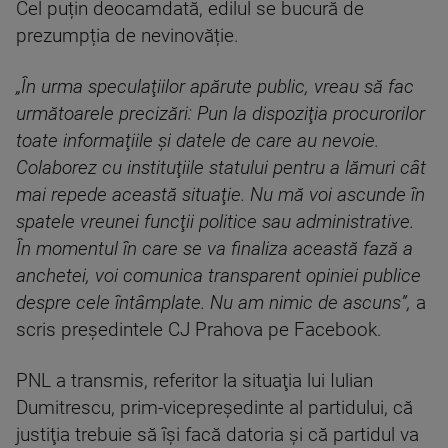
Cel puțin deocamdată, edilul se bucură de
prezumpția de nevinovăție.
„În urma speculaţiilor apărute public, vreau să fac
următoarele precizări: Pun la dispoziţia procurorilor
toate informaţiile şi datele de care au nevoie.
Colaborez cu instituţiile statului pentru a lămuri cât
mai repede această situaţie. Nu mă voi ascunde în
spatele vreunei funcţii politice sau administrative.
În momentul în care se va finaliza această fază a
anchetei, voi comunica transparent opiniei publice
despre cele întâmplate. Nu am nimic de ascuns”,
a
scris președintele CJ Prahova pe Facebook.
PNL a transmis, referitor la situaţia lui Iulian
Dumitrescu, prim-vicepreşedinte al partidului, că
justiţia trebuie să îşi facă datoria şi că partidul va