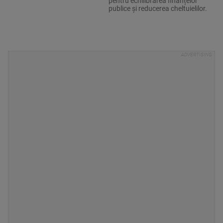
pentru echilibrarea finanțelor
publice și reducerea cheltuielilor.