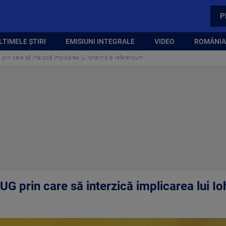
P
LTIMELE ȘTIRI
EMISIUNI INTEGRALE
VIDEO
ROMÂNIA,
rin care să interzică implicarea lui Iohannis la referendum
G prin care să interzică implicarea lui I