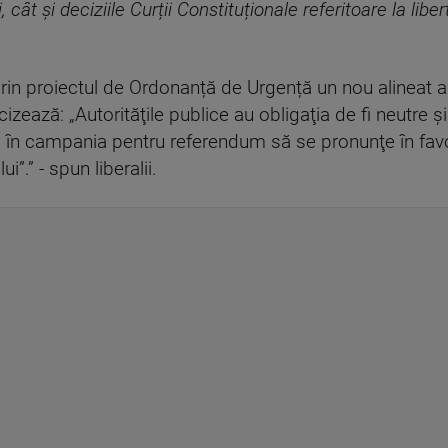
 cât și deciziile Curții Constituționale referitoare la li
rin proiectul de Ordonanță de Urgență un nou alineat al
zează: „Autorităţile publice au obligaţia de fi neutre şi
zis în campania pentru referendum să se pronunţe în f
.” - spun liberalii.