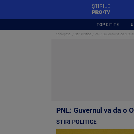
StirilePROTV
TOP CITITE
U
Stirileprotv
Stiri Politice
PNL: Guvernul va da o OUG p
PNL: Guvernul va da o OU
STIRI POLITICE