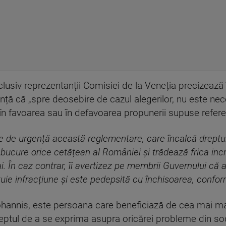
clusiv reprezentanții Comisiei de la Veneția precizează
ță că „spre deosebire de cazul alegerilor, nu este ne
ce în favoarea sau în defavoarea propunerii supuse refer
e urgență această reglementare, care încalcă dreptul
 bucure orice cetățean al României și trădează frica in
. În caz contrar, îi avertizez pe membrii Guvernului că
uie infracțiune și este pedepsită cu închisoarea, conform
hannis, este persoana care beneficiază de cea mai mar
dreptul de a se exprima asupra oricărei probleme din s