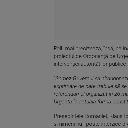
PNL mai precizează, însă, că in
proiectul de Ordonanță de Urgen
intervenţiei autorităţilor publi
”
Somez Guvernul să abandoneze d
exprimare de care trebuie să se
referendumul organizat în 26 mai
Urgență în actuala formă constit
Președintele României, Klaus Io
și nimeni nu-i poate interzice 