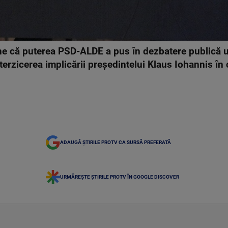
ține că puterea PSD-ALDE a pus în dezbatere publică 
nterzicerea implicării președintelui Klaus Iohannis î
ADAUGĂ ȘTIRILE PROTV CA SURSĂ PREFERATĂ
URMĂREȘTE ȘTIRILE PROTV ÎN GOOGLE DISCOVER