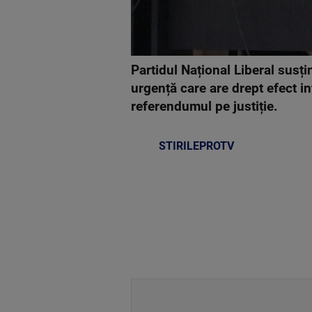
Partidul Național Liberal sus
urgență care are drept efect i
referendumul pe justiție.
STIRILEPROTV