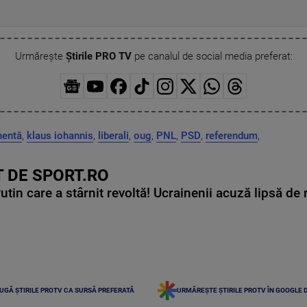
Urmărește
Știrile PRO TV
pe canalul de social media preferat:
nentă
,
klaus iohannis
,
liberali
,
oug
,
PNL
,
PSD
,
referendum
,
 DE SPORT.RO
in care a stârnit revoltă! Ucrainenii acuză lipsă de r
UGĂ ȘTIRILE PROTV CA SURSĂ PREFERATĂ
URMĂREȘTE ȘTIRILE PROTV ÎN GOOGLE 