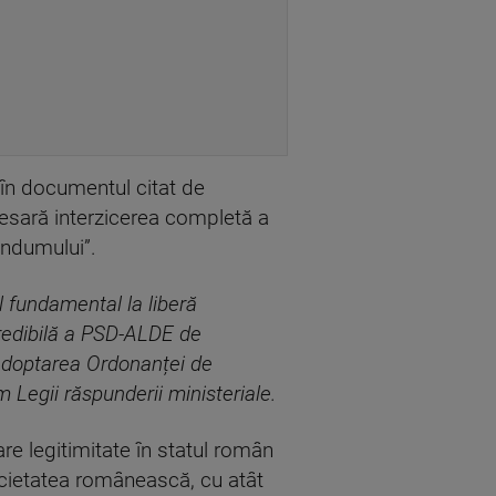
 în documentul citat de
cesară interzicerea completă a
endumului”.
 fundamental la liberă
credibilă a PSD-ALDE de
 adoptarea Ordonanței de
 Legii răspunderii ministeriale.
e legitimitate în statul român
ocietatea românească, cu atât