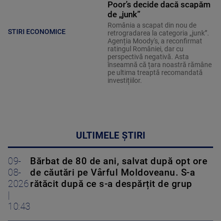
Poor’s decide dacă scapăm
de „junk”
România a scapat din nou de
STIRI ECONOMICE
retrogradarea la categoria „junk”.
Agenția Moody's, a reconfirmat
ratingul României, dar cu
perspectivă negativă. Asta
înseamnă că țara noastră rămâne
pe ultima treaptă recomandată
investițiilor.
ULTIMELE ȘTIRI
09-
Bărbat de 80 de ani, salvat după opt ore
08-
de căutări pe Vârful Moldoveanu. S-a
2026
rătăcit după ce s-a despărțit de grup
|
10:43