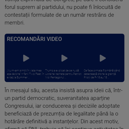
forul suprem al partidului, nu poate fi înlocuită de
contestații formulate de un număr restrâns de
membri.
RECOMANDĂRI VIDEO
„Nu m-am simțit în viața mea
Trump a explicat de ce nu dă
Ce face Armata Română când
așa de bine” – fanii Two Feet, în
Ucrainei rachete pentru Patriot:
detectează drone la graniță.
extaz la Summer ...
Nici Pentagonul ...
Piloții de F-16 au 15 ...
În mesajul său, acesta insistă asupra ideii că, într-
un partid democratic, suveranitatea aparține
Congresului, iar conducerea și deciziile adoptate
beneficiază de prezumția de legalitate până la o
hotărâre definitivă a instanțelor. Din acest motiv,