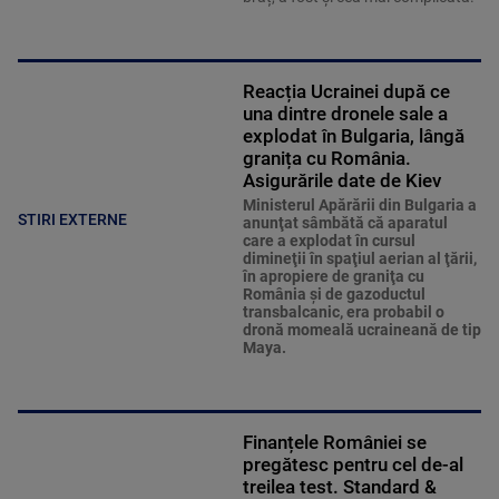
Reacția Ucrainei după ce
una dintre dronele sale a
explodat în Bulgaria, lângă
granița cu România.
Asigurările date de Kiev
Ministerul Apărării din Bulgaria a
STIRI EXTERNE
anunţat sâmbătă că aparatul
care a explodat în cursul
dimineţii în spaţiul aerian al ţării,
în apropiere de graniţa cu
România şi de gazoductul
transbalcanic, era probabil o
dronă momeală ucraineană de tip
Maya.
Finanțele României se
pregătesc pentru cel de-al
treilea test. Standard &