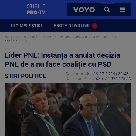
StirilePROTV
CAUTA
VOYO
TOATE 
PROTV NEWS LIVE
ULTIMELE ȘTIRI
Stirileprotv
Stiri Politice
Lider PNL: Instanța a anulat decizia PNL de a nu face
coaliție cu PSD
Lider PNL: Instanța a anulat decizia
PNL de a nu face coaliție cu PSD
Data publicării:
08-07-2026 | 22:45
STIRI POLITICE
Data actualizării:
08-07-2026 | 23:00