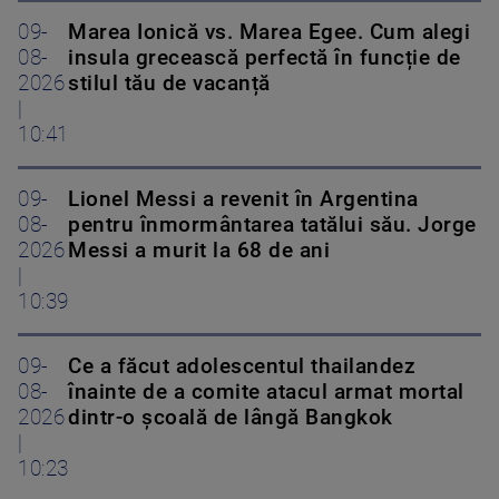
09-
Marea Ionică vs. Marea Egee. Cum alegi
08-
insula grecească perfectă în funcție de
2026
stilul tău de vacanță
|
10:41
09-
Lionel Messi a revenit în Argentina
08-
pentru înmormântarea tatălui său. Jorge
2026
Messi a murit la 68 de ani
|
10:39
09-
Ce a făcut adolescentul thailandez
08-
înainte de a comite atacul armat mortal
2026
dintr-o școală de lângă Bangkok
|
10:23