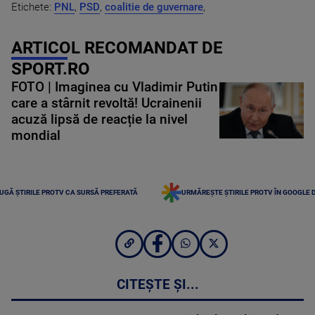
Etichete:
PNL
,
PSD
,
coalitie de guvernare
,
ARTICOL RECOMANDAT DE
SPORT.RO
FOTO | Imaginea cu Vladimir Putin
care a stârnit revoltă! Ucrainenii
acuză lipsă de reacție la nivel
mondial
UGĂ ȘTIRILE PROTV CA SURSĂ PREFERATĂ
URMĂREȘTE ȘTIRILE PROTV ÎN GOOGLE 
CITEȘTE ȘI...