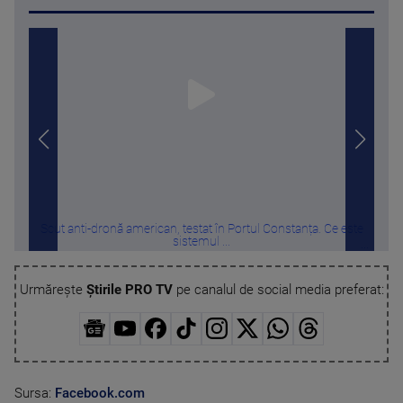
Scut anti-dronă american, testat în Portul Constanța. Ce este
„Nu
sistemul ...
Urmărește
Știrile PRO TV
pe canalul de social media preferat:
Sursa:
Facebook.com