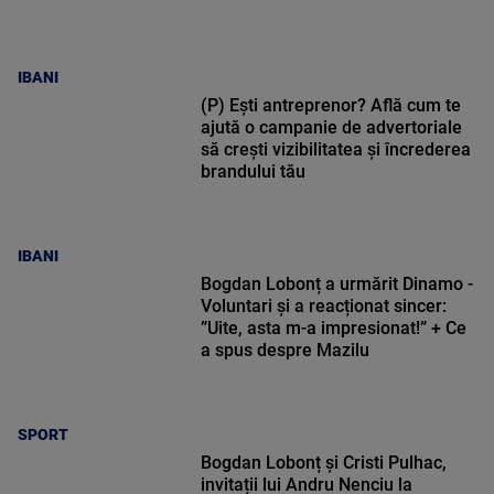
IBANI
(P) Ești antreprenor? Află cum te
ajută o campanie de advertoriale
să crești vizibilitatea și încrederea
brandului tău
IBANI
Bogdan Lobonț a urmărit Dinamo -
Voluntari și a reacționat sincer:
”Uite, asta m-a impresionat!” + Ce
a spus despre Mazilu
SPORT
Bogdan Lobonț și Cristi Pulhac,
invitații lui Andru Nenciu la