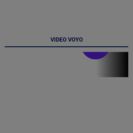
VIDEO VOYO
Stirile PRO TV
Stirile PRO
TV # 19.00 -
8 August
2026