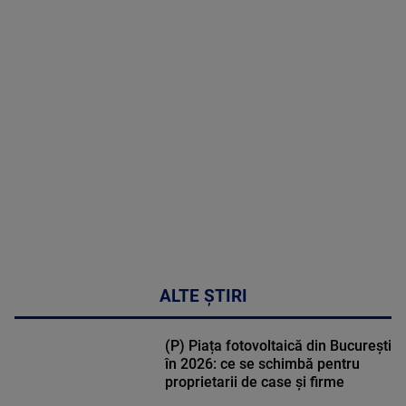
MAI
MULTE
DETALII
30:33
ALTE ȘTIRI
(P) Piața fotovoltaică din București
în 2026: ce se schimbă pentru
proprietarii de case și firme