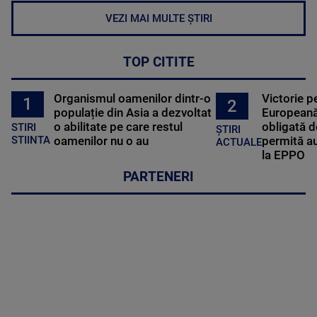
VEZI MAI MULTE ȘTIRI
TOP CITITE
Organismul oamenilor dintr-o
Victorie p
1
2
populație din Asia a dezvoltat
Europeană
o abilitate pe care restul
obligată d
STIRI
ȘTIRI
oamenilor nu o au
permită au
STIINTA
ACTUALE
la EPPO
PARTENERI