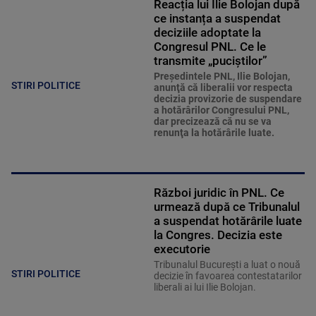
Reacția lui Ilie Bolojan după
ce instanța a suspendat
deciziile adoptate la
Congresul PNL. Ce le
transmite „puciștilor”
Preşedintele PNL, Ilie Bolojan,
STIRI POLITICE
anunţă că liberalii vor respecta
decizia provizorie de suspendare
a hotărârilor Congresului PNL,
dar precizează că nu se va
renunţa la hotărârile luate.
Război juridic în PNL. Ce
urmează după ce Tribunalul
a suspendat hotărârile luate
la Congres. Decizia este
executorie
Tribunalul București a luat o nouă
STIRI POLITICE
decizie în favoarea contestatarilor
liberali ai lui Ilie Bolojan.