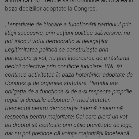
afirmă că PNL trebuie să își continue activitatea în
baza deciziilor adoptate la Congres.
„Tentativele de blocare a funcționării partidului prin
litigii succesive, prin acțiuni politice subversive, nu
pot înlocui votul democratic al delegaților.
Legitimitatea politică se construiește prin
participare și vot, nu prin încercarea de a răsturna
decizii colective prin conflicte judiciare. PNL își
continuă activitatea în baza hotărârilor adoptate de
Congres și de organele statutare. Partidul are
obligația de a funcționa și de a-și respecta propriile
reguli și deciziile adoptate în mod statutar.
Respectul pentru democrația internă înseamnă
respectul pentru majoritate! Cei care pierd un vot
au dreptul să conteste prin căile prevăzute de lege,
dar nu pot pretinde că voința majorității încetează