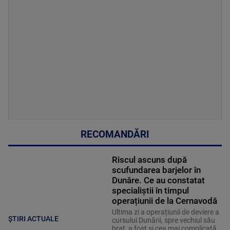
RECOMANDĂRI
Riscul ascuns după
scufundarea barjelor în
Dunăre. Ce au constatat
specialiștii în timpul
operațiunii de la Cernavodă
Ultima zi a operațiunii de deviere a
ȘTIRI ACTUALE
cursului Dunării, spre vechiul său
braț, a fost și cea mai complicată.