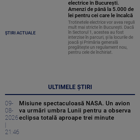
electrice în București.
Amenzi de până la 5.000 de
lei pentru cei care le încalcă
Trotinetele electrice vor avea reguli
mult mai stricte în București. Dacă
în Sectorul 1, acestea au fost
ȘTIRI ACTUALE
interzise în parcuri, și la locurile de
joacă și Primăria generală
pregătește un regulament nou,
pentru cele de închiriat.
ULTIMELE ȘTIRI
09-
Misiune spectaculoasă NASA. Un avion
08-
va urmări umbra Lunii pentru a observa
2026
eclipsa totală aproape trei minute
|
21:46