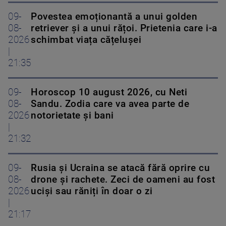
09-
Povestea emoționantă a unui golden
08-
retriever și a unui rățoi. Prietenia care i-a
2026
schimbat viața cățelușei
|
21:35
09-
Horoscop 10 august 2026, cu Neti
08-
Sandu. Zodia care va avea parte de
2026
notorietate și bani
|
21:32
09-
Rusia și Ucraina se atacă fără oprire cu
08-
drone și rachete. Zeci de oameni au fost
2026
uciși sau răniți în doar o zi
|
21:17