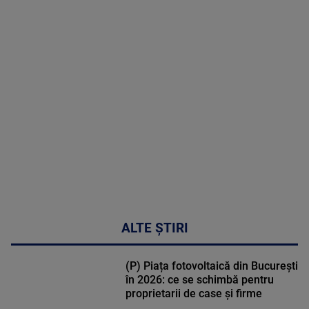
MAI
MULTE
DETALII
31:15
ALTE ȘTIRI
(P) Piața fotovoltaică din București
în 2026: ce se schimbă pentru
proprietarii de case și firme