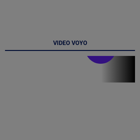
VIDEO VOYO
Stirile PRO TV
Stirile PRO
TV # 19.00 -
09 August
2026