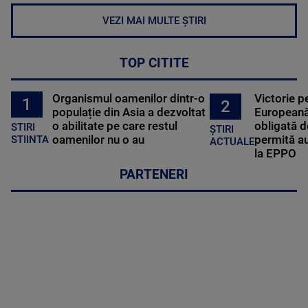
VEZI MAI MULTE ȘTIRI
TOP CITITE
Organismul oamenilor dintr-o
Victorie p
1
2
populație din Asia a dezvoltat
Europeană
o abilitate pe care restul
obligată d
STIRI
ȘTIRI
oamenilor nu o au
permită au
STIINTA
ACTUALE
la EPPO
PARTENERI