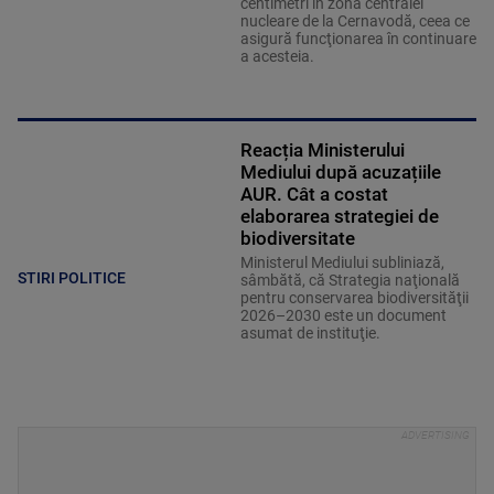
centimetri în zona centralei
nucleare de la Cernavodă, ceea ce
asigură funcţionarea în continuare
a acesteia.
Reacția Ministerului
Mediului după acuzațiile
AUR. Cât a costat
elaborarea strategiei de
biodiversitate
Ministerul Mediului subliniază,
STIRI POLITICE
sâmbătă, că Strategia naţională
pentru conservarea biodiversităţii
2026–2030 este un document
asumat de instituţie.