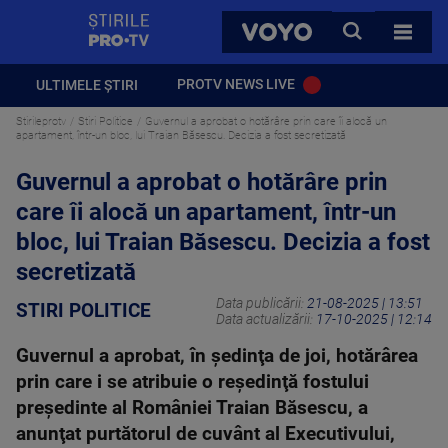
StirilePROTV
CAUTA
VOYO
TOATE 
PROTV NEWS LIVE
ULTIMELE ȘTIRI
Stirileprotv
Stiri Politice
Guvernul a aprobat o hotărâre prin care îi alocă un
apartament, într-un bloc, lui Traian Băsescu. Decizia a fost secretizată
Guvernul a aprobat o hotărâre prin
care îi alocă un apartament, într-un
bloc, lui Traian Băsescu. Decizia a fost
secretizată
Data publicării:
21-08-2025 | 13:51
STIRI POLITICE
Data actualizării:
17-10-2025 | 12:14
Guvernul a aprobat, în şedinţa de joi, hotărârea
prin care i se atribuie o reşedinţă fostului
preşedinte al României Traian Băsescu, a
anunţat purtătorul de cuvânt al Executivului,