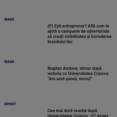
IBANI
(P) Ești antreprenor? Află cum te
ajută o campanie de advertoriale
să crești vizibilitatea și încrederea
brandului tău
IBANI
Bogdan Andone, sincer după
victoria cu Universitatea Craiova:
”Am avut șansă, noroc!”
SPORT
Cea mai dură reacție după
Universitatea Craiova - FC Argeș