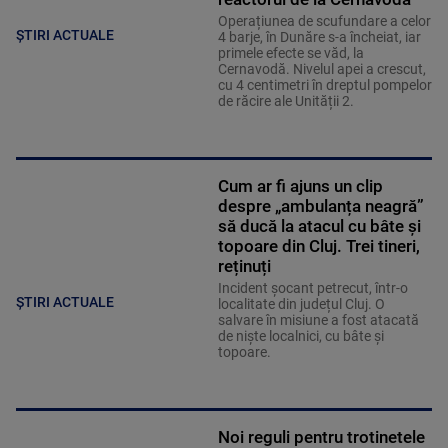
Operațiunea de scufundare a celor
ȘTIRI ACTUALE
4 barje, în Dunăre s-a încheiat, iar
primele efecte se văd, la
Cernavodă. Nivelul apei a crescut,
cu 4 centimetri în dreptul pompelor
de răcire ale Unității 2.
Cum ar fi ajuns un clip
despre „ambulanța neagră”
să ducă la atacul cu bâte și
topoare din Cluj. Trei tineri,
reținuți
Incident șocant petrecut, într-o
ȘTIRI ACTUALE
localitate din județul Cluj. O
salvare în misiune a fost atacată
de niște localnici, cu bâte și
topoare.
Noi reguli pentru trotinetele