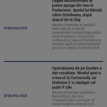
Legea dezinformării ar
putea ajunge din nou în
Parlament. Apelul lui Miruță
către Grindeanu, după
atacul de la Cluj
Ministrul interimar al Apărării,
STIRI POLITICE
Radu Miruță, îi solicită
președintelui Camerei Deputaților,
Sorin Grindeanu, să pună pe
ordinea de zi, spre a fi dezbătut și
adoptat rapid, proiectul legislativ
pe care l-a depus, în martie 2025.
Operațiunea de pe Dunăre a
dat rezultate. Nivelul apei a
crescut la Cernavodă, iar
Unitatea 2 a câștigat cel
puțin 9 zile
Ministrul interimar al Apărării,
STIRI POLITICE
Radu Miruţă, dar şi al
Transporturilor, a anunţat că
nivelul Dunării a crescut cu 8