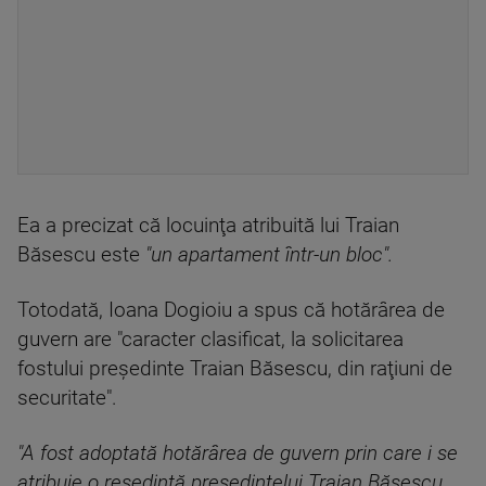
Ea a precizat că locuinţa atribuită lui Traian
Băsescu este
"un apartament într-un bloc".
Totodată, Ioana Dogioiu a spus că hotărârea de
guvern are "caracter clasificat, la solicitarea
fostului preşedinte Traian Băsescu, din raţiuni de
securitate".
"A fost adoptată hotărârea de guvern prin care i se
atribuie o reşedinţă preşedintelui Traian Băsescu.