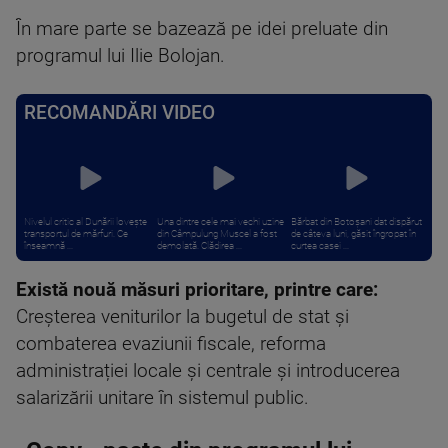
În mare parte se bazează pe idei preluate din
programul lui Ilie Bolojan.
RECOMANDĂRI VIDEO
Nivelul critic al Dunării lovește
Una dintre cele mai vechi uzine
Bărbat din Botoșani dat dispărut
transportul de mărfuri. Ce
din Câmpulung Muscel a fost
de câteva luni, găsit îngropat în
înseamnă ...
demolată. Clădirea ...
curtea casei ...
Există nouă măsuri prioritare, printre care:
Creşterea veniturilor la bugetul de stat şi
combaterea evaziunii fiscale, reforma
administrației locale și centrale şi introducerea
salarizării unitare în sistemul public.