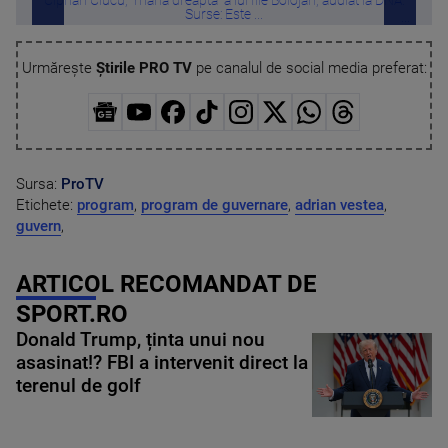
Ciprian Ciucu, ”mâna dreaptă” a lui Ilie Bolojan, audiat la DNA.
N
Surse: Este ...
Urmărește
Știrile PRO TV
pe canalul de social media preferat:
Sursa:
ProTV
Etichete:
program
,
program de guvernare
,
adrian vestea
,
guvern
,
ARTICOL RECOMANDAT DE
SPORT.RO
Donald Trump, ținta unui nou
asasinat!? FBI a intervenit direct la
terenul de golf