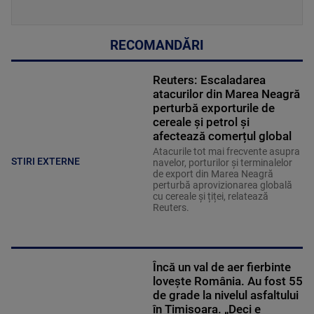
RECOMANDĂRI
Reuters: Escaladarea
atacurilor din Marea Neagră
perturbă exporturile de
cereale și petrol și
afectează comerțul global
Atacurile tot mai frecvente asupra
STIRI EXTERNE
navelor, porturilor și terminalelor
de export din Marea Neagră
perturbă aprovizionarea globală
cu cereale și țiței, relatează
Reuters.
Încă un val de aer fierbinte
lovește România. Au fost 55
de grade la nivelul asfaltului
în Timișoara. „Deci e