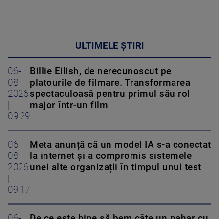
ULTIMELE ȘTIRI
06-
Billie Eilish, de nerecunoscut pe
08-
platourile de filmare. Transformarea
2026
spectaculoasă pentru primul său rol
|
major într-un film
09:29
06-
Meta anunță că un model IA s-a conectat
08-
la internet și a compromis sistemele
2026
unei alte organizații în timpul unui test
|
09:17
06-
De ce este bine să bem câte un pahar cu