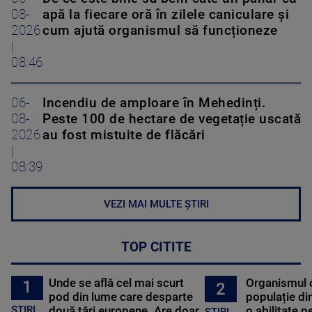
08-
apă la fiecare oră în zilele caniculare și
2026
cum ajută organismul să funcționeze
|
08:46
06-
Incendiu de amploare în Mehedinți.
08-
Peste 100 de hectare de vegetație uscată
2026
au fost mistuite de flăcări
|
08:39
VEZI MAI MULTE ȘTIRI
TOP CITITE
Unde se află cel mai scurt
Organismul 
1
2
pod din lume care desparte
populație di
STIRI
două țări europene. Are doar
o abilitate p
STIRI