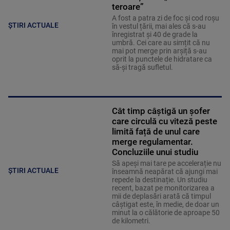
teroare”
A fost a patra zi de foc și cod roșu
ȘTIRI ACTUALE
în vestul țării, mai ales că s-au
înregistrat și 40 de grade la
umbră. Cei care au simțit că nu
mai pot merge prin arșiță s-au
oprit la punctele de hidratare ca
să-și tragă sufletul.
Cât timp câștigă un șofer
care circulă cu viteză peste
limită față de unul care
merge regulamentar.
Concluziile unui studiu
Să apeși mai tare pe accelerație nu
ȘTIRI ACTUALE
înseamnă neapărat că ajungi mai
repede la destinație. Un studiu
recent, bazat pe monitorizarea a
mii de deplasări arată că timpul
câștigat este, în medie, de doar un
minut la o călătorie de aproape 50
de kilometri.