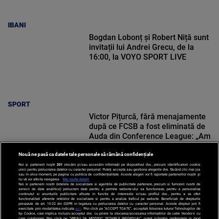
IBANI
Bogdan Lobonț și Robert Niță sunt
invitații lui Andrei Grecu, de la
16:00, la VOYO SPORT LIVE
SPORT
Victor Pițurcă, fără menajamente
după ce FCSB a fost eliminată de
Auda din Conference League: „Am
văzut scuze puerile”
Nouă ne pasă ca datele tale personale să rămână confidențiale
Noi și partenerii noștri
201
stocăm și/sau accesăm informații pe dispozitivul dvs., precum identificatorii cookie
unici pentru prelucrarea datelor cu caracter personal. Puteți accepta sau gestiona alegerile dvs. făcând clic mai jos
sau în orice moment, pe pagina cu politica de confidențialitate. Aceste alegeri vor fi raportate partenerilor noștri și
nu vă vor afecta navigarea.
Mai multe detalii
SPORT
Noi si partenerii nostri (retelele de socializare si agentiile de publicitate partenere, precum si furnizorii nostri de
servicii de date analitice) prelucram date pentru a permite website-ului sa functioneze, pentru a personaliza
continutul si anunturile publicitare afisate in functie de interesele si/sau profilul dvs., pentru a va oferi
functionalitati aferente retelelor de socializare si pentru a analiza traficul pe website. Beneficiati de drepturile
prevazute de art. 15-22 din GDPR in legatura cu prelucrarea datelor cu caracter personal. Aceste drepturi pot fi
exercitate prin modalitatea indicata
aici
. Prin click pe “ACCEPT TOATE”, acceptati folosirea tuturor Tehnologiilor de
tip Cookie, care implica inclusiv acceptul dvs. cu privire la stocarea/accesarea informatiilor de catre Vendor-ii cu
care colaboram. Prin click pe “VREAU SA MODIFIC SETARILE INDIVIDUAL” puteti schimba preferintele in mod