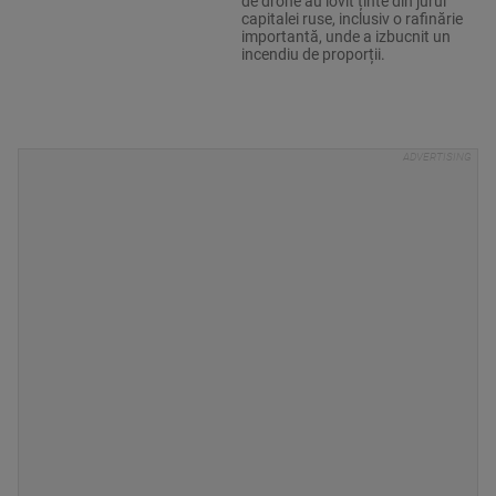
de drone au lovit ținte din jurul
capitalei ruse, inclusiv o rafinărie
importantă, unde a izbucnit un
incendiu de proporții.