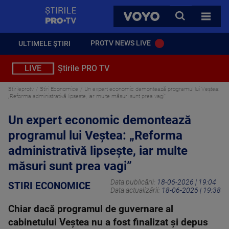
StirilePROTV
CAUTA
VOYO
TOATE 
PROTV NEWS LIVE
ULTIMELE ȘTIRI
LIVE
Știrile PRO TV
Stirileprotv
Stiri Economice
Un expert economic demontează programul lui Veștea:
„Reforma administrativă lipsește, iar multe măsuri sunt prea vagi”
Un expert economic demontează
programul lui Veștea: „Reforma
administrativă lipsește, iar multe
măsuri sunt prea vagi”
Data publicării:
18-06-2026 | 19:04
STIRI ECONOMICE
Data actualizării:
18-06-2026 | 19:38
Chiar dacă programul de guvernare al
cabinetului Veștea nu a fost finalizat și depus