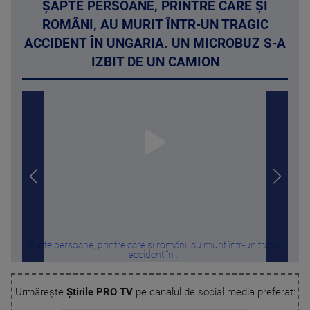
ȘAPTE PERSOANE, PRINTRE CARE ȘI
ROMÂNI, AU MURIT ÎNTR-UN TRAGIC
ACCIDENT ÎN UNGARIA. UN MICROBUZ S-A
IZBIT DE UN CAMION
Șapte persoane, printre care și români, au murit într-un tragic
Legea
accident în ...
Urmărește
Știrile PRO TV
pe canalul de social media preferat: