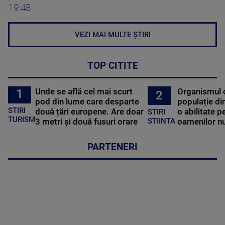
19:48
VEZI MAI MULTE ȘTIRI
TOP CITITE
Unde se află cel mai scurt
Organismul 
1
2
pod din lume care desparte
populație di
STIRI
două țări europene. Are doar
o abilitate p
STIRI
TURISM
3 metri și două fusuri orare
oamenilor nu
STIINTA
PARTENERI