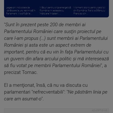
Legea privind cotele de
Măsuri pentru criza energetică.
Moment istoric pentru catolicii
vânătoare la urs, retrimisă în
România investește cu
din România. Relicva Sfântului
Parlament. Modificările ...
întârziere în baterii. ...
Francisc din ...
"
Sunt în prezent peste 200 de membri ai
Parlamentului României care susţin proiectul pe
care l-am propus (…) sunt membrii ai Parlamentului
României şi asta este un aspect extrem de
important, pentru că eu vin în faţa Parlamentului cu
un guvern din afara arcului politic şi mă interesează
să fiu votat pe membrii Parlamentului României
", a
precizat Tomac.
El a menţionat, însă, că nu va discuta cu
parlamentari "nefrecventabili": "
Ne păstrăm linia pe
care am asumat-o
".