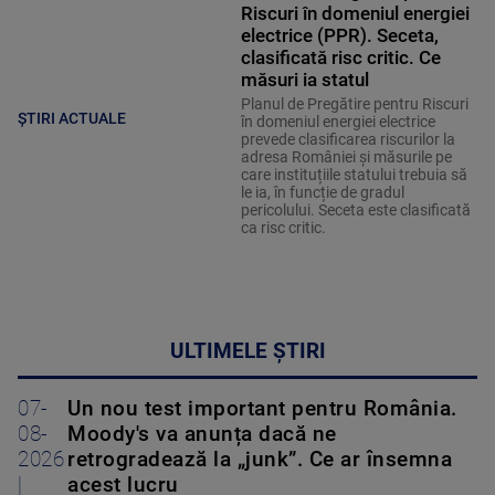
Riscuri în domeniul energiei
electrice (PPR). Seceta,
clasificată risc critic. Ce
măsuri ia statul
Planul de Pregătire pentru Riscuri
ȘTIRI ACTUALE
în domeniul energiei electrice
prevede clasificarea riscurilor la
adresa României și măsurile pe
care instituțiile statului trebuia să
le ia, în funcție de gradul
pericolului. Seceta este clasificată
ca risc critic.
ULTIMELE ȘTIRI
07-
Un nou test important pentru România.
08-
Moody's va anunța dacă ne
2026
retrogradează la „junk”. Ce ar însemna
|
acest lucru