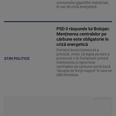
consumului giganților industriali,
în caz de criză energetică.
PSD îi răspunde lui Bolojan:
Menținerea centralelor pe
cărbune este obligatorie în
criză energetică
Partidul Social Democrat a
precizat, vineri, că legea pe care a
promovat-o în Parlament privind
STIRI POLITICE
menţinerea şi repornirea
centralelor pe cărbune are la bază
"situaţia de forţă majoră" în care se
află România.