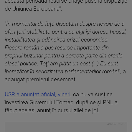
această perioadă resurse uriaşe puse la dispoziţie
de Uniunea Europeană".
"
În momentul de faţă discutăm despre nevoia de a
oferi ţării stabilitate pentru că alţii îşi doresc haosul,
instabilitatea şi adâncirea crizei economice.
Fiecare român a pus resurse importante din
propriul buzunar pentru a corecta parte din erorile
clasei politice. Toţi am plătit un cost (…) Eu sunt
încrezător în seriozitatea parlamentarilor români
", a
adăugat premierul desemnat.
USR a anunţat oficial, vineri
, că nu va susţine
învestirea Guvernului Tomac, după ce şi PNL a
făcut acelaşi anunţ în cursul zilei de joi.