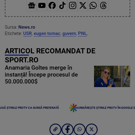
Sursa:
News.ro
Etichete:
USR
,
eugen tomac
,
guvern
,
PNL
,
ARTICOL RECOMANDAT DE
SPORT.RO
Anamaria Goltes merge în
instanță! Începe procesul de
50.000.000$
UGĂ ȘTIRILE PROTV CA SURSĂ PREFERATĂ
URMĂREȘTE ȘTIRILE PROTV ÎN GOOGLE 