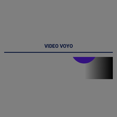
VIDEO VOYO
Stirile PRO TV
Stirile PRO
TV # 17.00 -