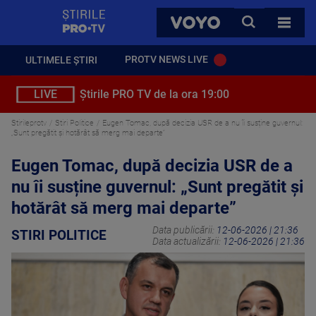
StirilePROTV
CAUTA
VOYO
TOATE 
PROTV NEWS LIVE
ULTIMELE ȘTIRI
LIVE
Știrile PRO TV de la ora 19:00
Stirileprotv
Stiri Politice
Eugen Tomac, după decizia USR de a nu îi susține guvernul:
„Sunt pregătit şi hotărât să merg mai departe”
Eugen Tomac, după decizia USR de a
nu îi susține guvernul: „Sunt pregătit şi
hotărât să merg mai departe”
Data publicării:
12-06-2026 | 21:36
STIRI POLITICE
Data actualizării:
12-06-2026 | 21:36