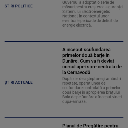
Guvernul a adoptat o serie de
STIRI POLITICE
măsuri pentru creșterea siguranței
Sistemului Electroenergetic
Național, în contextul unor
eventuale perioade de deficit de
energie electrică.
A început scufundarea
primelor două barje în
Dunăre. Cum va fi deviat
cursul apei spre centrala de
la Cernavodă
După zile de așteptare și amânări
ȘTIRI ACTUALE
repetate, operațiunea de
scufundare controlată a primelor
două barje în apropierea brațului
Bala de pe Dunăre a început vineri
după-amiază.
Planul de Pregătire pentru