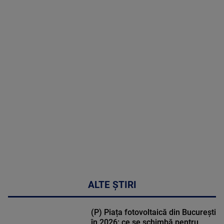
07 August
2026
MAI
MULTE
DETALII
50:51
ALTE ȘTIRI
(P) Piața fotovoltaică din București
în 2026: ce se schimbă pentru