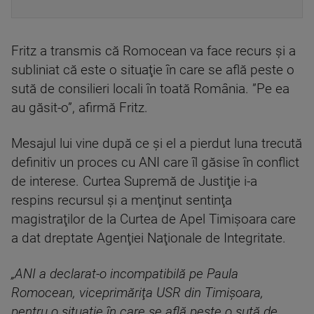
Fritz a transmis că Romocean va face recurs şi a
subliniat că este o situaţie în care se află peste o
sută de consilieri locali în toată România. ”Pe ea
au găsit-o”, afirmă Fritz.
Mesajul lui vine după ce și el a pierdut luna trecută
definitiv un proces cu ANI care îl găsise în conflict
de interese. Curtea Supremă de Justiţie i-a
respins recursul şi a menţinut sentinţa
magistraţilor de la Curtea de Apel Timişoara care
a dat dreptate Agenţiei Naţionale de Integritate.
„ANI a declarat-o incompatibilă pe Paula
Romocean, viceprimăriţa USR din Timişoara,
pentru o situaţie în care se află peste o sută de