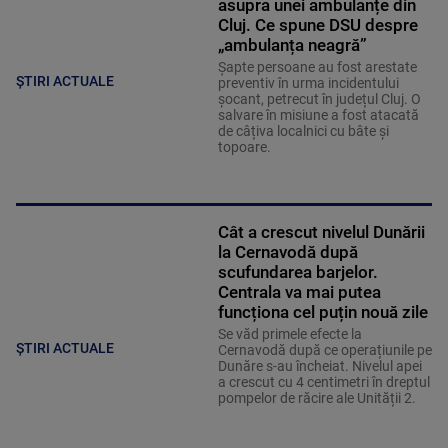
asupra unei ambulanțe din
Cluj. Ce spune DSU despre
„ambulanța neagră”
Șapte persoane au fost arestate
ȘTIRI ACTUALE
preventiv în urma incidentului
șocant, petrecut în județul Cluj. O
salvare în misiune a fost atacată
de câțiva localnici cu bâte și
topoare.
Cât a crescut nivelul Dunării
la Cernavodă după
scufundarea barjelor.
Centrala va mai putea
funcționa cel puțin nouă zile
Se văd primele efecte la
ȘTIRI ACTUALE
Cernavodă după ce operațiunile pe
Dunăre s-au încheiat. Nivelul apei
a crescut cu 4 centimetri în dreptul
pompelor de răcire ale Unității 2.