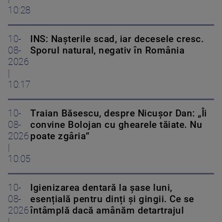
10:28
10-
INS: Nașterile scad, iar decesele cresc.
08-
Sporul natural, negativ în România
2026
|
10:17
10-
Traian Băsescu, despre Nicușor Dan: „Îi
08-
convine Bolojan cu ghearele tăiate. Nu
2026
poate zgâria”
|
10:05
10-
Igienizarea dentară la șase luni,
08-
esențială pentru dinți și gingii. Ce se
2026
întâmplă dacă amânăm detartrajul