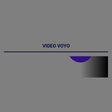
VIDEO VOYO
Stirile PRO TV
Stirile PRO
TV # 19.00 -