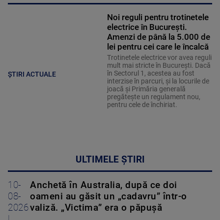
Noi reguli pentru trotinetele
electrice în București.
Amenzi de până la 5.000 de
lei pentru cei care le încalcă
Trotinetele electrice vor avea reguli
mult mai stricte în București. Dacă
în Sectorul 1, acestea au fost
ȘTIRI ACTUALE
interzise în parcuri, și la locurile de
joacă și Primăria generală
pregătește un regulament nou,
pentru cele de închiriat.
ULTIMELE ȘTIRI
10-
Anchetă în Australia, după ce doi
08-
oameni au găsit un „cadavru” într-o
2026
valiză. „Victima” era o păpușă
|