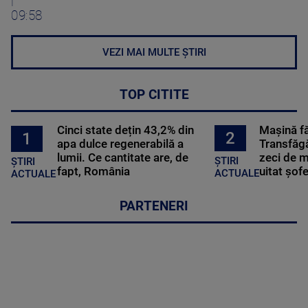
|
09:58
VEZI MAI MULTE ȘTIRI
TOP CITITE
Cinci state dețin 43,2% din
Mașină f
2
1
apa dulce regenerabilă a
Transfăgă
lumii. Ce cantitate are, de
zeci de m
ȘTIRI
ȘTIRI
fapt, România
uitat șof
ACTUALE
ACTUALE
PARTENERI