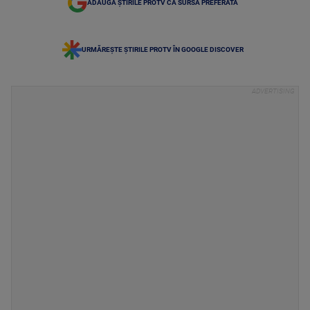
ADAUGĂ ȘTIRILE PROTV CA SURSĂ PREFERATĂ
URMĂREȘTE ȘTIRILE PROTV ÎN GOOGLE DISCOVER