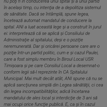
nu poţi fi în conducerea unui spital şi a unui partid
în acelaşi timp, cu intenţia de a depolitiza sistemul
de sănătate. Dacă se întâmplă, spune legea,
încetează automat mandatul de conducere la
spital. ANI a luat această lege şi a construit în jurul
ei: interpretează că se aplică şi Consiliului de
Administraţie al spitalului, deşi e o poziţie
neremunerată. Dar şi oricărei persoane care are o
poziţie într-un partid politic, cum e şi cazul Paulei,
care a fost simplu membru în Biroul Local USR
Timişoara şi pe care Consiliul Local a desemnat-o
conform legii să-l reprezinte în CA Spitalului
Municipal. Mai mult decât atât, ANI spune că nu se
aplică sancţiunea simplă din Legea sănătăţii, ci cea
din legea incompatibilităţilor, adică încetarea
mandatului de ales local şi interdicţie de 3 ani să
mai ocupi orice funcţie publică. E, ca şi în cazul