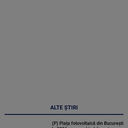
09 August
2026
MAI
MULTE
DETALII
31:15
ALTE ȘTIRI
(P) Piața fotovoltaică din București