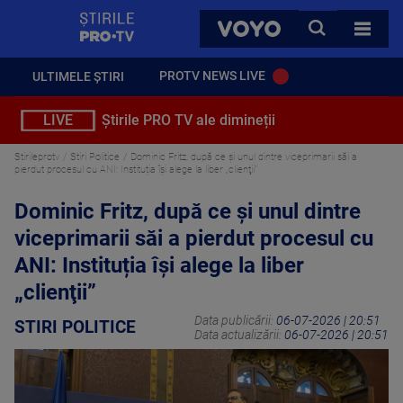
StirilePROTV
CAUTA
VOYO
TOATE 
PROTV NEWS LIVE
ULTIMELE ȘTIRI
LIVE
Știrile PRO TV ale dimineții
Stirileprotv
Stiri Politice
Dominic Fritz, după ce și unul dintre viceprimarii săi a
pierdut procesul cu ANI: Instituția îşi alege la liber „clienţii”
Dominic Fritz, după ce și unul dintre
viceprimarii săi a pierdut procesul cu
ANI: Instituția îşi alege la liber
„clienţii”
Data publicării:
06-07-2026 | 20:51
STIRI POLITICE
Data actualizării:
06-07-2026 | 20:51