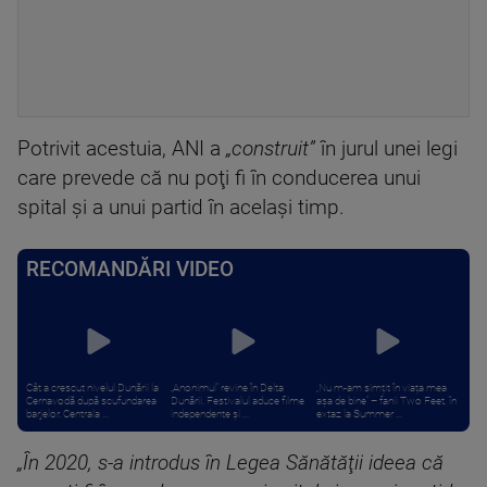
Potrivit acestuia, ANI a
„construit”
în jurul unei legi
care prevede că nu poţi fi în conducerea unui
spital şi a unui partid în acelaşi timp.
RECOMANDĂRI VIDEO
Cât a crescut nivelul Dunării la
„Anonimul” revine în Delta
„Nu m-am simțit în viața mea
Cernavodă după scufundarea
Dunării. Festivalul aduce filme
așa de bine” – fanii Two Feet, în
barjelor. Centrala ...
independente și ...
extaz la Summer ...
„În 2020, s-a introdus în Legea Sănătăţii ideea că