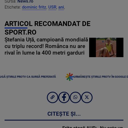
Sursa:
News.ro
Etichete:
dominic fritz
,
USR
,
ani
,
ARTICOL RECOMANDAT DE
SPORT.RO
Ștefania Uță, campioană mondială
cu triplu record! Românca nu are
rival în lume la 400 metri garduri
UGĂ ȘTIRILE PROTV CA SURSĂ PREFERATĂ
URMĂREȘTE ȘTIRILE PROTV ÎN GOOGLE 
CITEȘTE ȘI...