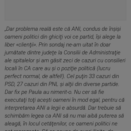
„Dar problema reală este că ANI, condus de înşişi
oameni politici din ghiciţi voi ce partid, îşi alege la
liber «clienţii». Prin sondaj ne-am uitat în doar
jumătate dintre judeţe la Consilii de Administraţie
ale spitalelor şi am găsit zeci de cazuri cu consilieri
locali în CA care au şi o poziţie politică (lucru
perfect normal, de altfel!). Cel puţin 33 cazuri din
PSD, 27 cazuri din PNL şi alţii din diverse partide.
Dar fix pe Paula au nimerit-o. Nu cer să fie
executaţi toţi aceşti oameni în mod egal, pentru că
interpretarea ANI a legii e absurdă. Dar trebuie să
schimbăm legea ca ANI să nu mai aibă puterea să
aleagă, în locul cetăţenilor, ce oameni politici ne