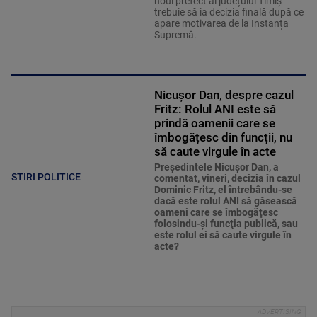
noul prefect al județului Timiș
trebuie să ia decizia finală după ce
apare motivarea de la Instanța
Supremă.
Nicușor Dan, despre cazul
Fritz: Rolul ANI este să
prindă oamenii care se
îmbogățesc din funcții, nu
să caute virgule în acte
Preşedintele Nicuşor Dan, a
STIRI POLITICE
comentat, vineri, decizia în cazul
Dominic Fritz, el întrebându-se
dacă este rolul ANI să găsească
oameni care se îmbogăţesc
folosindu-şi funcţia publică, sau
este rolul ei să caute virgule în
acte?