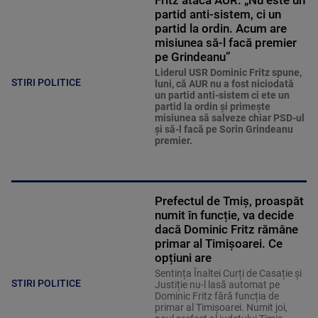
Fritz atacă AUR: „Nu este un
partid anti-sistem, ci un
partid la ordin. Acum are
misiunea să-l facă premier
pe Grindeanu”
Liderul USR Dominic Fritz spune,
STIRI POLITICE
luni, că AUR nu a fost niciodată
un partid anti-sistem ci ete un
partid la ordin şi primeşte
misiunea să salveze chiar PSD-ul
şi să-l facă pe Sorin Grindeanu
premier.
Prefectul de Tmiș, proaspăt
numit în funcție, va decide
dacă Dominic Fritz rămâne
primar al Timișoarei. Ce
opțiuni are
Sentința Înaltei Curți de Casație și
STIRI POLITICE
Justiție nu-l lasă automat pe
Dominic Fritz fără funcția de
primar al Timișoarei. Numit joi,