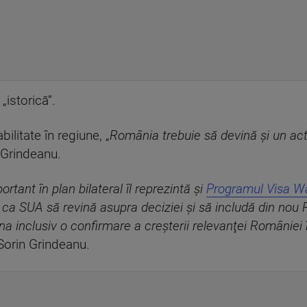
„istorică”.
ilitate în regiune, „
România trebuie să devină şi un act
 Grindeanu.
tant în plan bilateral îl reprezintă şi
Programul Visa W
u ca SUA să revină asupra deciziei şi să includă din no
na inclusiv o confirmare a creşterii relevanţei României 
Sorin Grindeanu.