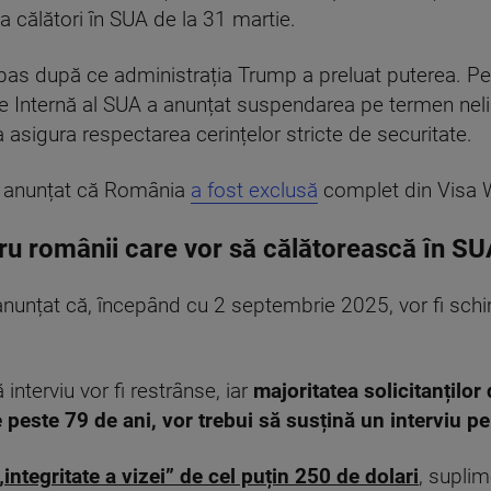
a călători în SUA de la 31 martie.
mpas după ce administrația Trump a preluat puterea. P
 Internă al SUA a anunțat suspendarea pe termen nelim
 asigura respectarea cerințelor stricte de securitate.
au anunțat că România
a fost exclusă
complet din Visa W
tru românii care vor să călătorească în S
nțat că, începând cu 2 septembrie 2025, vor fi schimb
ă interviu vor fi restrânse, iar
majoritatea solicitanților
 peste 79 de ani, vor trebui să susțină un interviu p
integritate a vizei” de cel puțin 250 de dolari
, suplim