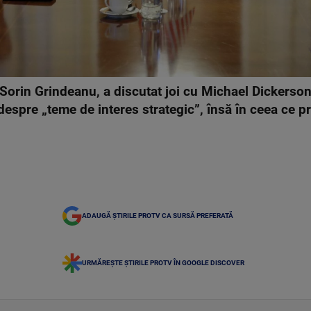
 Sorin Grindeanu, a discutat joi cu Michael Dickerson,
espre „teme de interes strategic”, însă în ceea ce p
.
ADAUGĂ ȘTIRILE PROTV CA SURSĂ PREFERATĂ
URMĂREȘTE ȘTIRILE PROTV ÎN GOOGLE DISCOVER