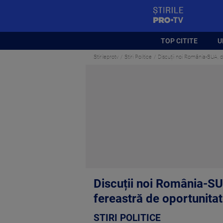
StirilePROTV
TOP CITITE
U
Stirileprotv
Stiri Politice
Discuții noi România-SUA, d
Discuții noi România-SU
fereastră de oportunita
STIRI POLITICE