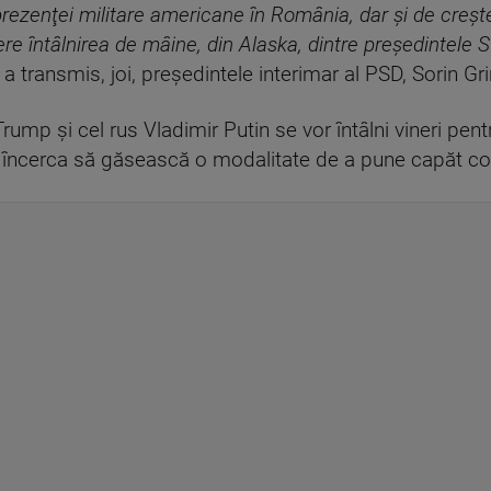
prezenţei militare americane în România, dar şi de creşt
ere întâlnirea de mâine, din Alaska, dintre preşedintele 
, a transmis, joi, preşedintele interimar al PSD, Sorin G
mp şi cel rus Vladimir Putin se vor întâlni vineri pent
a încerca să găsească o modalitate de a pune capăt conf