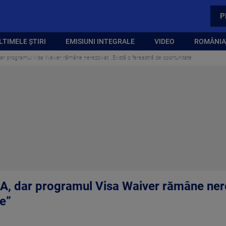
P
LTIMELE ȘTIRI
EMISIUNI INTEGRALE
VIDEO
ROMÂNIA,
ar programul Visa Waiver rămâne nerezolvat. „Există o fereastră de oportunitate”
A, dar programul Visa Waiver rămâne nere
te”