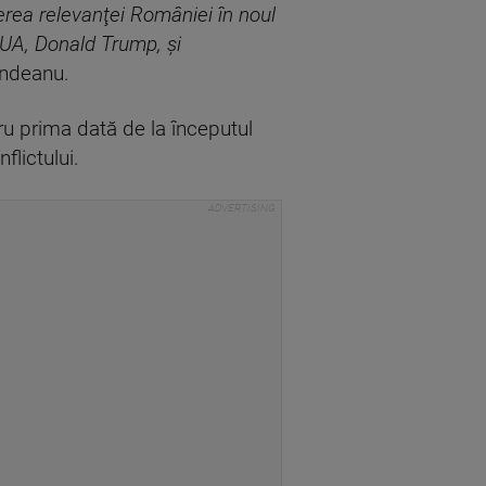
erea relevanţei României în noul
SUA, Donald Trump, şi
rindeanu.
ru prima dată de la începutul
lictului.