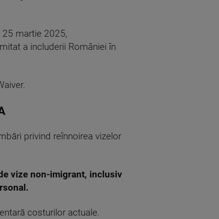
e 25 martie 2025,
itat a includerii României în
aiver.
UA
ări privind reînnoirea vizelor
 de vize non-imigrant, inclusiv
ersonal.
entară costurilor actuale.