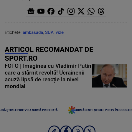
Etichete:
ambasada
,
SUA
,
vize
,
ARTICOL RECOMANDAT DE
SPORT.RO
FOTO | Imaginea cu Vladimir Putin
care a stârnit revoltă! Ucrainenii
acuză lipsă de reacție la nivel
mondial
UGĂ ȘTIRILE PROTV CA SURSĂ PREFERATĂ
URMĂREȘTE ȘTIRILE PROTV ÎN GOOGLE 