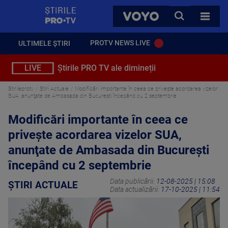
StirilePROTV
CAUTA
VOYO
TOATE 
PROTV NEWS LIVE
ULTIMELE ȘTIRI
LIVE
Știrile PRO TV ale dimineții
Stirileprotv
Știri Actuale
Modificări importante în ceea ce privește acordarea vizelor
SUA, anunţate de Ambasada din Bucureşti începând cu 2 septembrie
Modificări importante în ceea ce
privește acordarea vizelor SUA,
anunţate de Ambasada din Bucureşti
începând cu 2 septembrie
Data publicării:
12-08-2025 | 15:08
ȘTIRI ACTUALE
Data actualizării:
17-10-2025 | 11:54