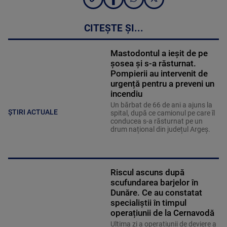
CITEȘTE ȘI...
Mastodontul a ieșit de pe
șosea și s-a răsturnat.
Pompierii au intervenit de
urgență pentru a preveni un
incendiu
Un bărbat de 66 de ani a ajuns la
ȘTIRI ACTUALE
spital, după ce camionul pe care îl
conducea s-a răsturnat pe un
drum național din județul Argeș.
Riscul ascuns după
scufundarea barjelor în
Dunăre. Ce au constatat
specialiștii în timpul
operațiunii de la Cernavodă
Ultima zi a operațiunii de deviere a