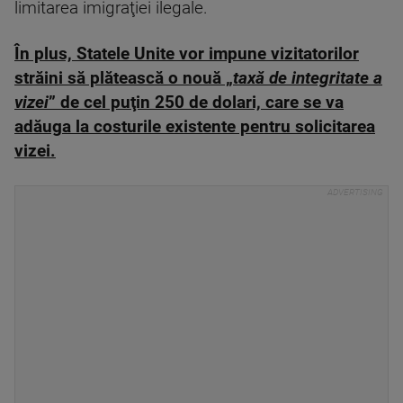
limitarea imigraţiei ilegale.
În plus, Statele Unite vor impune vizitatorilor
străini să plătească o nouă „
taxă de integritate a
vizei
” de cel puţin 250 de dolari, care se va
adăuga la costurile existente pentru solicitarea
vizei.