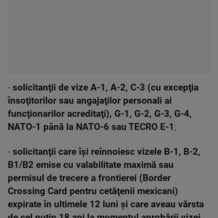
-
solicitanţii de vize A-1, A-2, C-3 (cu excepţia
însoţitorilor sau angajaţilor personali ai
funcţionarilor acreditaţi), G-1, G-2, G-3, G-4,
NATO-1 până la NATO-6 sau TECRO E-1
;
-
solicitanţii care îşi reînnoiesc vizele B-1, B-2,
B1/B2 emise cu valabilitate maximă sau
permisul de trecere a frontierei (Border
Crossing Card pentru cetăţenii mexicani)
expirate în ultimele 12 luni şi care aveau vărsta
de cel puţin 18 ani la momentul aprobării vizei