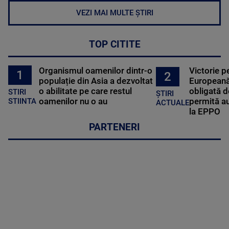
VEZI MAI MULTE ȘTIRI
TOP CITITE
Organismul oamenilor dintr-o
Victorie p
1
2
populație din Asia a dezvoltat
Europeană
o abilitate pe care restul
obligată d
STIRI
ȘTIRI
oamenilor nu o au
permită au
STIINTA
ACTUALE
la EPPO
PARTENERI