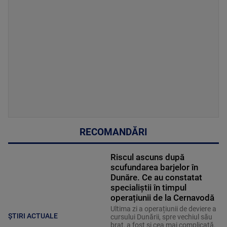
RECOMANDĂRI
Riscul ascuns după
scufundarea barjelor în
Dunăre. Ce au constatat
specialiștii în timpul
operațiunii de la Cernavodă
Ultima zi a operațiunii de deviere a
ȘTIRI ACTUALE
cursului Dunării, spre vechiul său
braț, a fost și cea mai complicată.