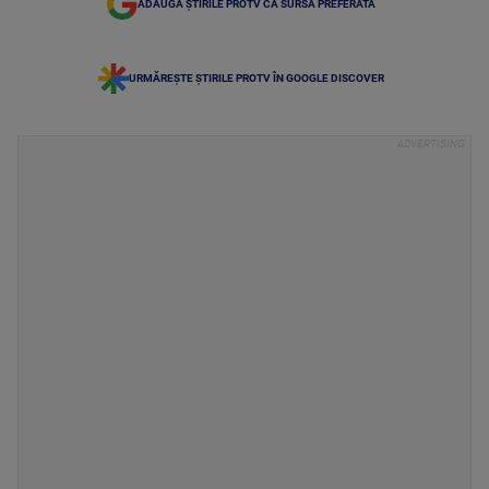
ADAUGĂ ȘTIRILE PROTV CA SURSĂ PREFERATĂ
URMĂREȘTE ȘTIRILE PROTV ÎN GOOGLE DISCOVER