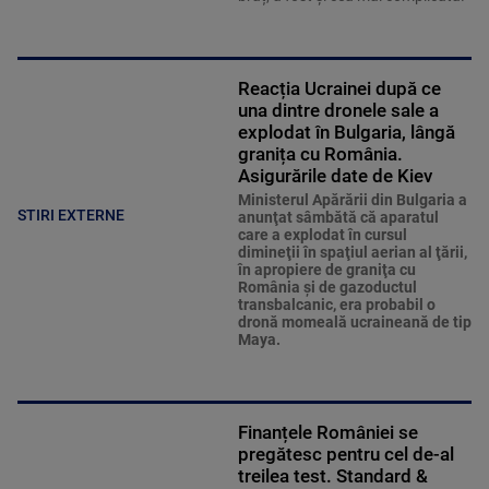
Reacția Ucrainei după ce
una dintre dronele sale a
explodat în Bulgaria, lângă
granița cu România.
Asigurările date de Kiev
Ministerul Apărării din Bulgaria a
STIRI EXTERNE
anunţat sâmbătă că aparatul
care a explodat în cursul
dimineţii în spaţiul aerian al ţării,
în apropiere de graniţa cu
România şi de gazoductul
transbalcanic, era probabil o
dronă momeală ucraineană de tip
Maya.
Finanțele României se
pregătesc pentru cel de-al
treilea test. Standard &