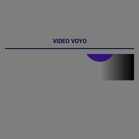
VIDEO VOYO
Stirile PRO TV
Stirile PRO
TV # 19.00 -
8 August
2026