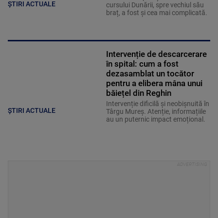
ȘTIRI ACTUALE
cursului Dunării, spre vechiul său
braț, a fost și cea mai complicată.
Intervenție de descarcerare
în spital: cum a fost
dezasamblat un tocător
pentru a elibera mâna unui
băiețel din Reghin
Intervenție dificilă și neobișnuită în
ȘTIRI ACTUALE
Târgu Mureș. Atenție, informațiile
au un puternic impact emoțional.