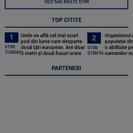
VEZI MAI MULTE ȘTIRI
TOP CITITE
Unde se află cel mai scurt
Organismul 
1
2
pod din lume care desparte
populație di
STIRI
două țări europene. Are doar
o abilitate p
STIRI
TURISM
3 metri și două fusuri orare
oamenilor nu
STIINTA
PARTENERI