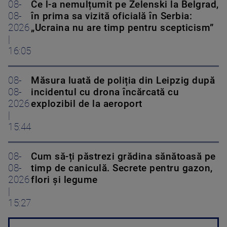
08-
Ce l-a nemulțumit pe Zelenski la Belgrad,
08-
în prima sa vizită oficială în Serbia:
2026
„Ucraina nu are timp pentru scepticism”
|
16:05
08-
Măsura luată de poliția din Leipzig după
08-
incidentul cu drona încărcată cu
2026
explozibil de la aeroport
|
15:44
08-
Cum să-ți păstrezi grădina sănătoasă pe
08-
timp de caniculă. Secrete pentru gazon,
2026
flori și legume
|
15:27