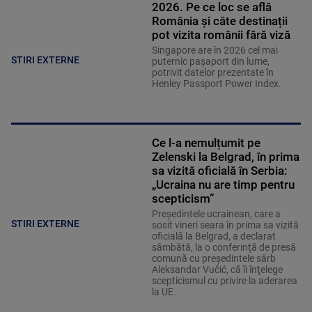
2026. Pe ce loc se află
România și câte destinații
pot vizita românii fără viză
Singapore are în 2026 cel mai
STIRI EXTERNE
puternic pașaport din lume,
potrivit datelor prezentate în
Henley Passport Power Index.
Ce l-a nemulțumit pe
Zelenski la Belgrad, în prima
sa vizită oficială în Serbia:
„Ucraina nu are timp pentru
scepticism”
Preşedintele ucrainean, care a
STIRI EXTERNE
sosit vineri seara în prima sa vizită
oficială la Belgrad, a declarat
sâmbătă, la o conferinţă de presă
comună cu preşedintele sârb
Aleksandar Vučić, că îi înţelege
scepticismul cu privire la aderarea
la UE.