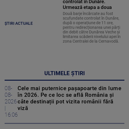
controlat în Dunăre.
Urmează etapa a doua
Două barje încărcate au fost
scufundate controlat în Dunăre,
după o operațiune de 11 ore,
ȘTIRI ACTUALE
pentru redirecționarea unei părți
din debit către Dunărea Veche și
limitarea scăderii nivelului apei în
zona Centralei de la Cernavodă.
ULTIMELE ȘTIRI
08-
Cele mai puternice pașapoarte din lume
08-
în 2026. Pe ce loc se află România și
2026
câte destinații pot vizita românii fără
|
viză
16:06