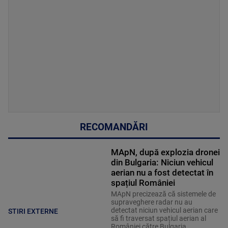
RECOMANDĂRI
MApN, după explozia dronei
din Bulgaria: Niciun vehicul
aerian nu a fost detectat în
spațiul României
MApN precizează că sistemele de
supraveghere radar nu au
detectat niciun vehicul aerian care
STIRI EXTERNE
să fi traversat spațiul aerian al
României către Bulgaria.