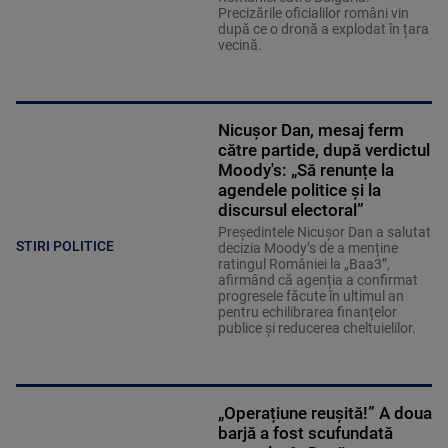
Precizările oficialilor români vin
după ce o dronă a explodat în țara
vecină.
Nicușor Dan, mesaj ferm
către partide, după verdictul
Moody's: „Să renunțe la
agendele politice şi la
discursul electoral”
Președintele Nicușor Dan a salutat
STIRI POLITICE
decizia Moody’s de a menține
ratingul României la „Baa3”,
afirmând că agenția a confirmat
progresele făcute în ultimul an
pentru echilibrarea finanțelor
publice și reducerea cheltuielilor.
„Operațiune reușită!” A doua
barjă a fost scufundată