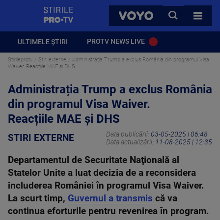
StirilePROTV
CAUTA
VOYO
TOATE 
PROTV NEWS LIVE
ULTIMELE ȘTIRI
Stirileprotv
Stiri externe
Administrația Trump a exclus România din programul Visa
Waiver. Reacțiile MAE și DHS
Administrația Trump a exclus România
din programul Visa Waiver.
Reacțiile MAE și DHS
Data publicării:
03-05-2025 | 06:48
STIRI EXTERNE
Data actualizării:
11-08-2025 | 12:35
Departamentul de Securitate Naţională al
Statelor Unite a luat decizia de a reconsidera
includerea României în programul Visa Waiver.
La scurt timp,
Guvernul a transmis
că va
continua eforturile pentru revenirea în program.