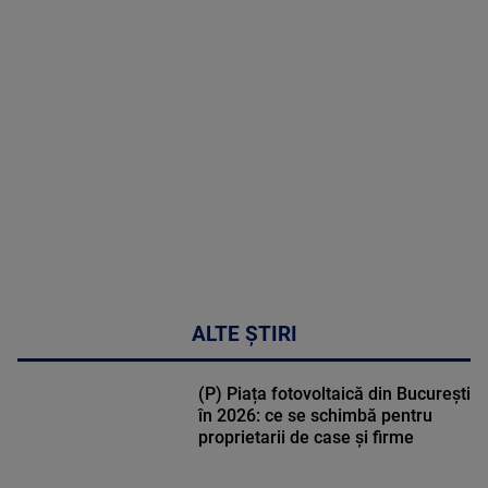
MAI
MULTE
DETALII
02:32:45
ALTE ȘTIRI
(P) Piața fotovoltaică din București
în 2026: ce se schimbă pentru
proprietarii de case și firme