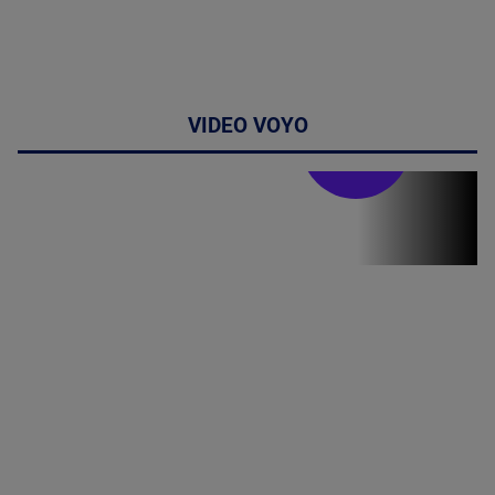
VIDEO VOYO
Stirile PRO TV
Stirile PRO
TV # 07.00 -
08 August
2026