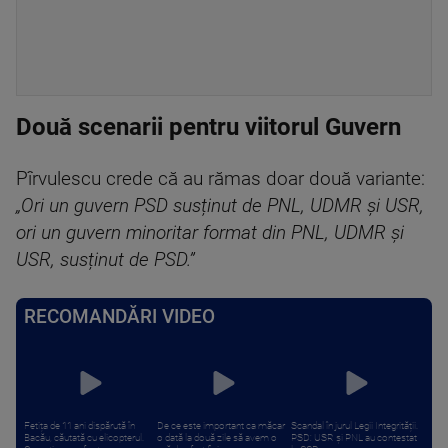
Două scenarii pentru viitorul Guvern
Pîrvulescu crede că au rămas doar două variante:
„Ori un guvern PSD susținut de PNL, UDMR și USR,
ori un guvern minoritar format din PNL, UDMR și
USR, susținut de PSD.”
RECOMANDĂRI VIDEO
Fetița de 11 ani dispărută în
De ce este important ca măcar
Scandal în jurul Legii Integrității.
Bacău, căutată cu elicopterul.
o dată la două zile să avem o
PSD: USR și PNL au contestat