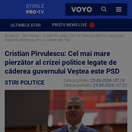
StirilePROTV
CAUTA
VOYO
TOATE 
PROTV NEWS LIVE
ULTIMELE ȘTIRI
Stirileprotv
Stiri Politice
Cristian Pîrvulescu: Cel mai mare pierzător al crizei politice
legate de căderea guvernului Veştea este PSD
Cristian Pîrvulescu: Cel mai mare
pierzător al crizei politice legate de
căderea guvernului Veştea este PSD
Data publicării:
23-06-2026 | 07:18
STIRI POLITICE
Data actualizării:
23-06-2026 | 07:22