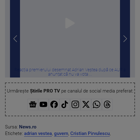
Reacția premierului desemnat Adrian Veștea după ce AUR a
SU
anunțat că nu va vota ...
Urmărește
Știrile PRO TV
pe canalul de social media preferat:
Sursa:
News.ro
Etichete:
adrian vestea
,
guvern
,
Cristian Pirvulescu
,