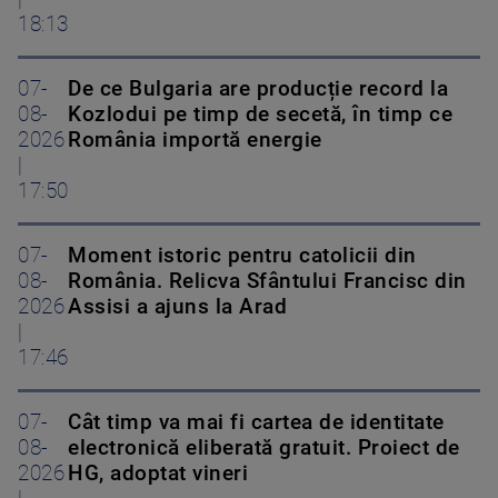
18:13
07-
De ce Bulgaria are producție record la
08-
Kozlodui pe timp de secetă, în timp ce
2026
România importă energie
|
17:50
07-
Moment istoric pentru catolicii din
08-
România. Relicva Sfântului Francisc din
2026
Assisi a ajuns la Arad
|
17:46
07-
Cât timp va mai fi cartea de identitate
08-
electronică eliberată gratuit. Proiect de
2026
HG, adoptat vineri