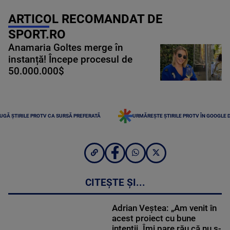
ARTICOL RECOMANDAT DE
SPORT.RO
Anamaria Goltes merge în
instanță! Începe procesul de
50.000.000$
UGĂ ȘTIRILE PROTV CA SURSĂ PREFERATĂ
URMĂREȘTE ȘTIRILE PROTV ÎN GOOGLE 
CITEȘTE ȘI...
Adrian Veştea: „Am venit în
acest proiect cu bune
intenţii. Îmi pare rău că nu s-