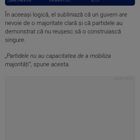
Operațiunea a fost ...
oră de efort fizic. ...
la CCR
În aceeași logică, el subliniază că un guvern are
nevoie de o majoritate clară și că partidele au
demonstrat că nu reușesc să o construiască
singure.
„Partidele nu au capacitatea de a mobiliza
majorități”
, spune acesta.