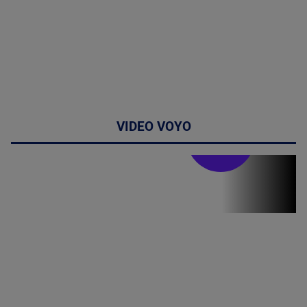
VIDEO VOYO
Stirile PRO TV
Stirile PRO
TV # 13.00 -