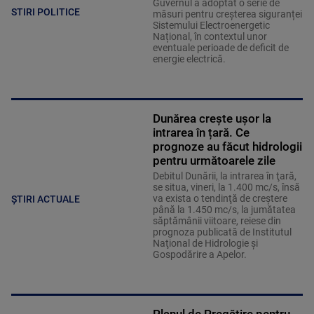
Guvernul a adoptat o serie de
STIRI POLITICE
măsuri pentru creșterea siguranței
Sistemului Electroenergetic
Național, în contextul unor
eventuale perioade de deficit de
energie electrică.
Dunărea crește ușor la
intrarea în țară. Ce
prognoze au făcut hidrologii
pentru următoarele zile
Debitul Dunării, la intrarea în ţară,
se situa, vineri, la 1.400 mc/s, însă
va exista o tendinţă de creştere
ȘTIRI ACTUALE
până la 1.450 mc/s, la jumătatea
săptămânii viitoare, reiese din
prognoza publicată de Institutul
Naţional de Hidrologie şi
Gospodărire a Apelor.