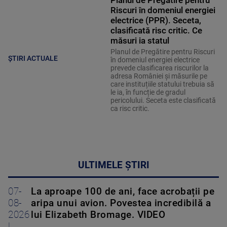
Planul de Pregătire pentru
Riscuri în domeniul energiei
electrice (PPR). Seceta,
clasificată risc critic. Ce
măsuri ia statul
Planul de Pregătire pentru Riscuri
ȘTIRI ACTUALE
în domeniul energiei electrice
prevede clasificarea riscurilor la
adresa României și măsurile pe
care instituțiile statului trebuia să
le ia, în funcție de gradul
pericolului. Seceta este clasificată
ca risc critic.
ULTIMELE ȘTIRI
07-
La aproape 100 de ani, face acrobații pe
08-
aripa unui avion. Povestea incredibilă a
2026
lui Elizabeth Bromage. VIDEO
|