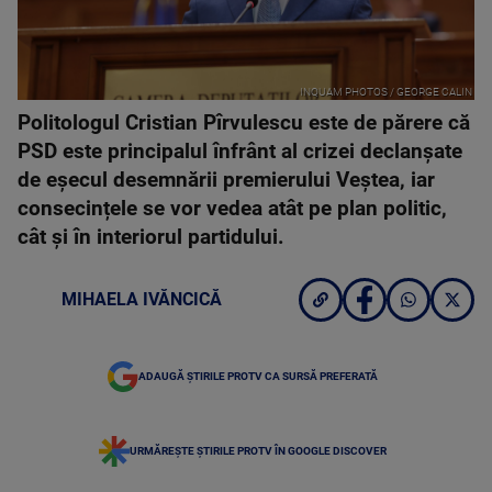
INQUAM PHOTOS / GEORGE CALIN
Politologul Cristian Pîrvulescu este de părere că
PSD este principalul înfrânt al crizei declanșate
de eșecul desemnării premierului Veștea, iar
consecințele se vor vedea atât pe plan politic,
cât și în interiorul partidului.
MIHAELA IVĂNCICĂ
ADAUGĂ ȘTIRILE PROTV CA SURSĂ PREFERATĂ
URMĂREȘTE ȘTIRILE PROTV ÎN GOOGLE DISCOVER