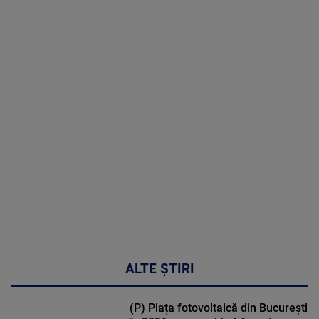
07 August
2026
MAI
MULTE
DETALII
50:53
ALTE ȘTIRI
(P) Piața fotovoltaică din București