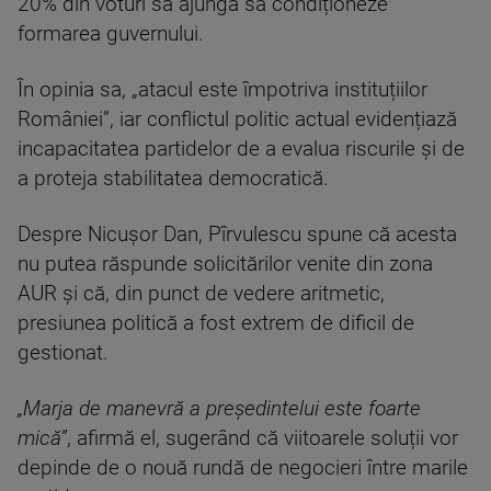
20% din voturi să ajungă să condiționeze
formarea guvernului.
În opinia sa, „atacul este împotriva instituțiilor
României”, iar conflictul politic actual evidențiază
incapacitatea partidelor de a evalua riscurile și de
a proteja stabilitatea democratică.
Despre Nicușor Dan, Pîrvulescu spune că acesta
nu putea răspunde solicitărilor venite din zona
AUR și că, din punct de vedere aritmetic,
presiunea politică a fost extrem de dificil de
gestionat.
„Marja de manevră a președintelui este foarte
mică”
, afirmă el, sugerând că viitoarele soluții vor
depinde de o nouă rundă de negocieri între marile