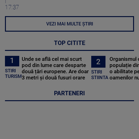
|
17:37
VEZI MAI MULTE ȘTIRI
TOP CITITE
Unde se află cel mai scurt
Organismul 
1
2
pod din lume care desparte
populație di
STIRI
două țări europene. Are doar
o abilitate p
STIRI
TURISM
3 metri și două fusuri orare
oamenilor nu
STIINTA
PARTENERI