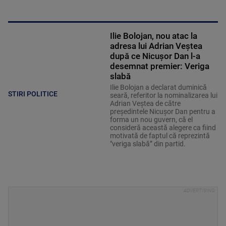
Ilie Bolojan, nou atac la
adresa lui Adrian Veştea
după ce Nicușor Dan l-a
desemnat premier: Veriga
slabă
Ilie Bolojan a declarat duminică
STIRI POLITICE
seară, referitor la nominalizarea lui
Adrian Veştea de către
preşedintele Nicuşor Dan pentru a
forma un nou guvern, că el
consideră această alegere ca fiind
motivată de faptul că reprezintă
"veriga slabă” din partid.