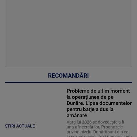
RECOMANDĂRI
Probleme de ultim moment
la operațiunea de pe
Dunăre. Lipsa documentelor
pentru barje a dus la
amânare
Vara lui 2026 se dovedește a fi
ȘTIRI ACTUALE
una a încercărilor. Prognozele
privind nivelul Dunării sunt din ce
în ce mai pesimiste și pun presiune