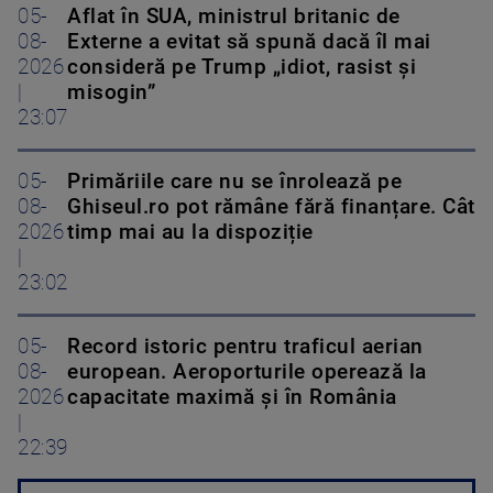
05-
Aflat în SUA, ministrul britanic de
08-
Externe a evitat să spună dacă îl mai
2026
consideră pe Trump „idiot, rasist și
|
misogin”
23:07
05-
Primăriile care nu se înrolează pe
08-
Ghiseul.ro pot rămâne fără finanțare. Cât
2026
timp mai au la dispoziție
|
23:02
05-
Record istoric pentru traficul aerian
08-
european. Aeroporturile operează la
2026
capacitate maximă și în România
|
22:39