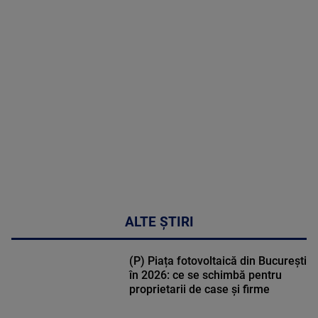
MAI
MULTE
DETALII
50:27
ALTE ȘTIRI
(P) Piața fotovoltaică din București
în 2026: ce se schimbă pentru
proprietarii de case și firme