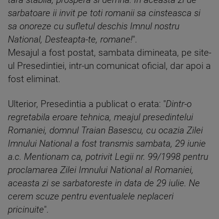
tara stabila, prospera si demna. In aceasta zi de
sarbatoare ii invit pe toti romanii sa cinsteasca si
sa onoreze cu sufletul deschis Imnul nostru
National, Desteapta-te, romane!
".
Mesajul a fost postat, sambata dimineata, pe site-
ul Presedintiei, intr-un comunicat oficial, dar apoi a
fost eliminat.
Ulterior, Presedintia a publicat o erata: "
Dintr-o
regretabila eroare tehnica, meajul presedintelui
Romaniei, domnul Traian Basescu, cu ocazia Zilei
Imnului National a fost transmis sambata, 29 iunie
a.c. Mentionam ca, potrivit Legii nr. 99/1998 pentru
proclamarea Zilei Imnului National al Romaniei,
aceasta zi se sarbatoreste in data de 29 iulie. Ne
cerem scuze pentru eventualele neplaceri
pricinuite
".