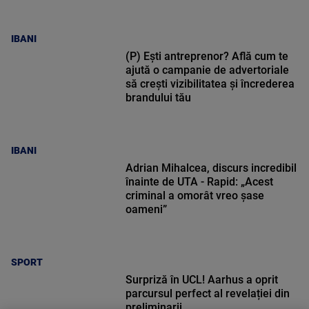
IBANI
(P) Ești antreprenor? Află cum te
ajută o campanie de advertoriale
să crești vizibilitatea și încrederea
brandului tău
IBANI
Adrian Mihalcea, discurs incredibil
înainte de UTA - Rapid: „Acest
criminal a omorât vreo șase
oameni”
SPORT
Surpriză în UCL! Aarhus a oprit
parcursul perfect al revelației din
preliminarii