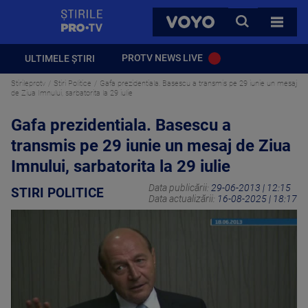
StirilePROTV
CAUTA
VOYO
TOATE 
PROTV NEWS LIVE
ULTIMELE ȘTIRI
Stirileprotv
Stiri Politice
Gafa prezidentiala. Basescu a transmis pe 29 iunie un mesaj
de Ziua Imnului, sarbatorita la 29 iulie
Gafa prezidentiala. Basescu a
transmis pe 29 iunie un mesaj de Ziua
Imnului, sarbatorita la 29 iulie
Data publicării:
29-06-2013 | 12:15
STIRI POLITICE
Data actualizării:
16-08-2025 | 18:17