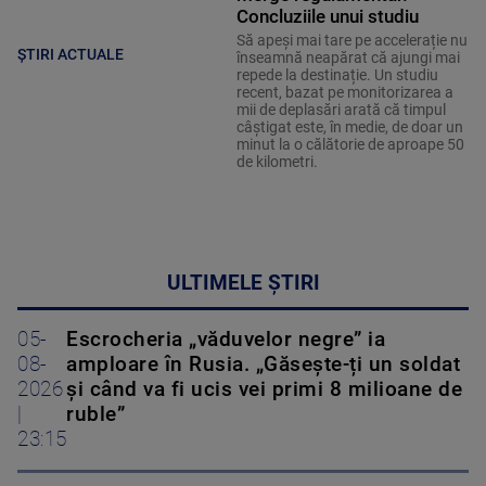
Concluziile unui studiu
Să apeși mai tare pe accelerație nu
ȘTIRI ACTUALE
înseamnă neapărat că ajungi mai
repede la destinație. Un studiu
recent, bazat pe monitorizarea a
mii de deplasări arată că timpul
câștigat este, în medie, de doar un
minut la o călătorie de aproape 50
de kilometri.
ULTIMELE ȘTIRI
05-
Escrocheria „văduvelor negre” ia
08-
amploare în Rusia. „Găsește-ți un soldat
2026
și când va fi ucis vei primi 8 milioane de
|
ruble”
23:15