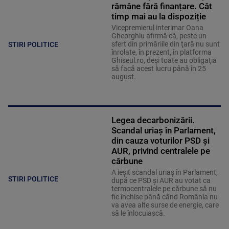
rămâne fără finanțare. Cât
timp mai au la dispoziție
Vicepremierul interimar Oana
Gheorghiu afirmă că, peste un
sfert din primăriile din ţară nu sunt
STIRI POLITICE
înrolate, în prezent, în platforma
Ghiseul.ro, deşi toate au obligaţia
să facă acest lucru până în 25
august.
Legea decarbonizării.
Scandal uriaș în Parlament,
din cauza voturilor PSD și
AUR, privind centralele pe
cărbune
A ieșit scandal uriaș în Parlament,
STIRI POLITICE
după ce PSD și AUR au votat ca
termocentralele pe cărbune să nu
fie închise până când România nu
va avea alte surse de energie, care
să le înlocuiască.