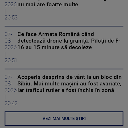
2026
nu mai are foarte multe
|
20:53
07-
Ce face Armata Română când
08-
detectează drone la graniță. Piloții de F-
2026
16 au 15 minute să decoleze
|
20:51
07-
Acoperiş desprins de vânt la un bloc din
08-
Sibiu. Mai multe maşini au fost avariate,
2026
iar traficul rutier a fost închis în zonă
|
20:42
VEZI MAI MULTE ȘTIRI