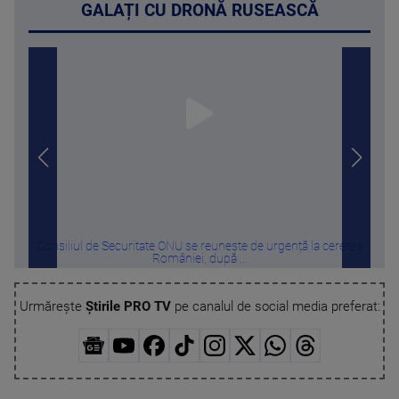
GALAȚI CU DRONĂ RUSEASCĂ
Consiliul de Securitate ONU se reunește de urgență la cererea
WHI
României, după ...
Urmărește
Știrile PRO TV
pe canalul de social media preferat: