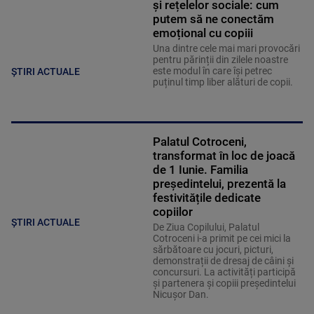
și rețelelor sociale: cum
putem să ne conectăm
emoțional cu copiii
Una dintre cele mai mari provocări
pentru părinții din zilele noastre
este modul în care își petrec
ȘTIRI ACTUALE
puținul timp liber alături de copii.
Palatul Cotroceni,
transformat în loc de joacă
de 1 Iunie. Familia
președintelui, prezentă la
festivitățile dedicate
copiilor
ȘTIRI ACTUALE
De Ziua Copilului, Palatul
Cotroceni i-a primit pe cei mici la
sărbătoare cu jocuri, picturi,
demonstrații de dresaj de câini și
concursuri. La activități participă
și partenera și copiii președintelui
Nicușor Dan.