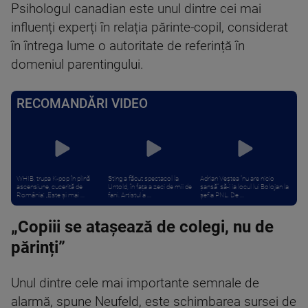
Psihologul canadian este unul dintre cei mai
influenți experți în relația părinte-copil, considerat
în întrega lume o autoritate de referință în
domeniul parentingului.
RECOMANDĂRI VIDEO
WHIB, trupa K-pop în plină
Sting a făcut spectacol la
Adrian Veștea “nu are nicio
ascensiune, cucerită de
Untold, în fața a zeci de mii de
șansă” să-i ia locul lui Bolojan la
România: „Este și mai ...
fani. Artistul a ...
șefia PNL. De ...
„Copiii se atașează de colegi, nu de
părinți”
Unul dintre cele mai importante semnale de
alarmă, spune Neufeld, este schimbarea sursei de