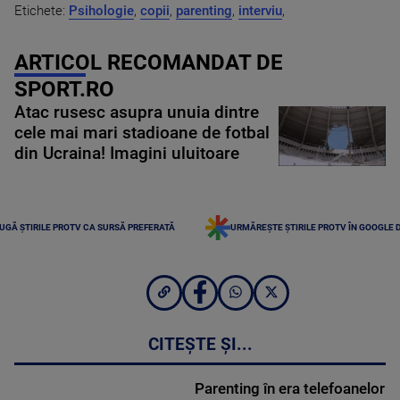
Etichete:
Psihologie
,
copii
,
parenting
,
interviu
,
ARTICOL RECOMANDAT DE
SPORT.RO
Atac rusesc asupra unuia dintre
cele mai mari stadioane de fotbal
din Ucraina! Imagini uluitoare
UGĂ ȘTIRILE PROTV CA SURSĂ PREFERATĂ
URMĂREȘTE ȘTIRILE PROTV ÎN GOOGLE 
CITEȘTE ȘI...
Parenting în era telefoanelor