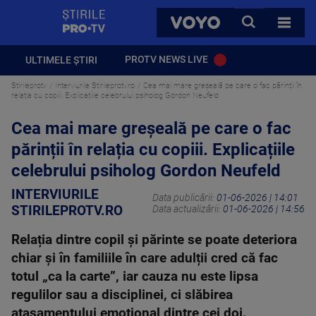
StirilePROTV
CAUTA
VOYO
TOATE 
PROTV NEWS LIVE
ULTIMELE ȘTIRI
Stirileprotv
Interviurile Stirileprotv.ro
Cea mai mare greșeală pe care o fac părinții în
relația cu copiii. Explicațiile celebrului psiholog Gordon Neufeld
Cea mai mare greșeală pe care o fac
părinții în relația cu copiii. Explicațiile
celebrului psiholog Gordon Neufeld
INTERVIURILE
Data publicării:
01-06-2026 | 14:01
STIRILEPROTV.RO
Data actualizării:
01-06-2026 | 14:56
Relația dintre copil și părinte se poate deteriora
chiar și în familiile în care adulții cred că fac
totul „ca la carte”, iar cauza nu este lipsa
regulilor sau a disciplinei, ci slăbirea
atașamentului emoțional dintre cei doi.