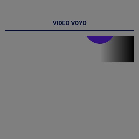
VIDEO VOYO
Stirile PRO TV
Stirile PRO
TV # 17.00 -
07 August
2026
MAI