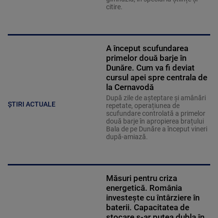
citire.
A început scufundarea
primelor două barje în
Dunăre. Cum va fi deviat
cursul apei spre centrala de
la Cernavodă
După zile de așteptare și amânări
ȘTIRI ACTUALE
repetate, operațiunea de
scufundare controlată a primelor
două barje în apropierea brațului
Bala de pe Dunăre a început vineri
după-amiază.
Măsuri pentru criza
energetică. România
investește cu întârziere în
baterii. Capacitatea de
stocare s-ar putea dubla în