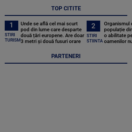
TOP CITITE
Unde se află cel mai scurt
Organismul 
1
2
pod din lume care desparte
populație di
STIRI
două țări europene. Are doar
o abilitate p
STIRI
TURISM
3 metri și două fusuri orare
oamenilor nu
STIINTA
PARTENERI