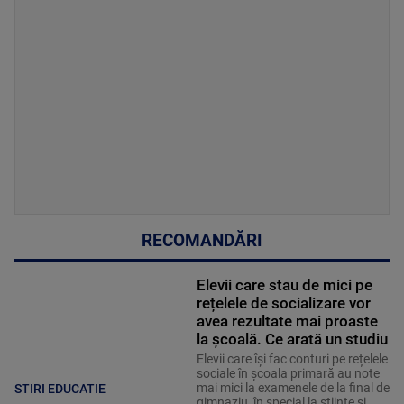
RECOMANDĂRI
Elevii care stau de mici pe
rețelele de socializare vor
avea rezultate mai proaste
la școală. Ce arată un studiu
Elevii care îşi fac conturi pe rețelele
sociale în școala primară au note
mai mici la examenele de la final de
STIRI EDUCATIE
gimnaziu, în special la științe și