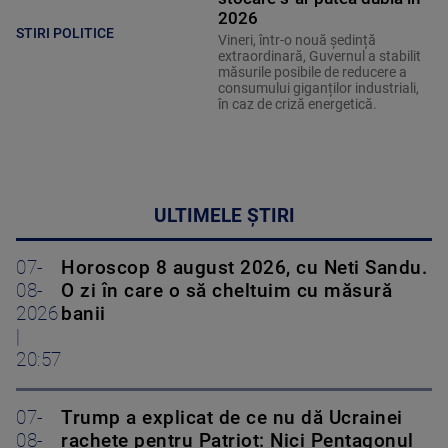
2026
STIRI POLITICE
Vineri, într-o nouă ședință
extraordinară, Guvernul a stabilit
măsurile posibile de reducere a
consumului giganților industriali,
în caz de criză energetică.
ULTIMELE ȘTIRI
07-
Horoscop 8 august 2026, cu Neti Sandu.
08-
O zi în care o să cheltuim cu măsură
2026
banii
|
20:57
07-
Trump a explicat de ce nu dă Ucrainei
08-
rachete pentru Patriot: Nici Pentagonul