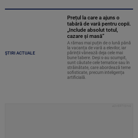
Prețul la care a ajuns o
tabără de vară pentru copii.
„Include absolut totul,
cazare și masă”
A rămas mai puțin de o lună până
la vacanța de vară a elevilor, iar
părinții vânează deja cele mai
ȘTIRI ACTUALE
bune tabere. Deși s-au scumpit,
sunt căutate cele tematice sau în
străinătate, care abordează teme
sofisticate, precum inteligența
artificială.