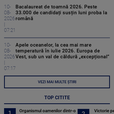
10-
Bacalaureat de toamnă 2026. Peste
08-
33.000 de candidați susțin luni proba la
2026
română
|
07:21
10-
Apele oceanelor, la cea mai mare
08-
temperatură în iulie 2026. Europa de
2026
Vest, sub un val de căldură „excepțional”
|
07:17
VEZI MAI MULTE ȘTIRI
TOP CITITE
Organismul oamenilor dintr-o
Victorie p
1
2