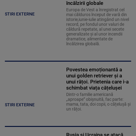
încălzirii globale
Europa de Vest a înregistrat cel
STIRI EXTERNE
mai călduros început de vară din
istorie,iunie-iulie atingând un nivel
record, pe fondul unor valuri de
căldură repetate, al unei secete
generalizate şi al unor incendii
dramatice, alimentate de
încălzirea globală.
Povestea emoționantă a
unui golden retriever și a
unui rățoi. Prietenia care i-a
schimbat viața cățelușei
Dintr-o familie americană
„aproape” obișnuită, fac parte:
mama, tata, doi copii, o cățelușă și
STIRI EXTERNE
un rățoi.
Rusia și Ucraina se atacă