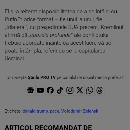
El și-a reiterat disponibilitatea de a se întâlni cu
Putin în orice format – fie unul la unul, fie
„trilateral”, cu președintele SUA prezent. Kremlinul
afirmă că
„cauzele profunde”
ale conflictului
trebuie abordate înainte ca acest lucru să se
poată întâmpla, referindu-se la capitularea
Ucrainei.
Urmărește
Știrile PRO TV
pe canalul de social media preferat:
Etichete:
donald trump
,
pace
,
Volodomir Zelenski
,
ARTICOL RECOMANDAT DE