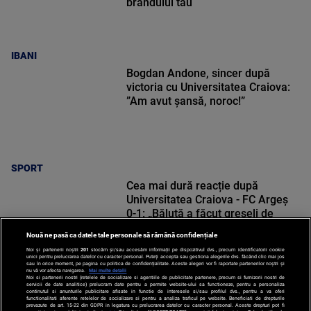
brandului tău
IBANI
Bogdan Andone, sincer după
victoria cu Universitatea Craiova:
”Am avut șansă, noroc!”
SPORT
Cea mai dură reacție după
Universitatea Craiova - FC Argeș
0-1: „Băluță a făcut greșeli de
începători! Elisor încă este dator”
Nouă ne pasă ca datele tale personale să rămână confidențiale
Noi și partenerii noștri
201
stocăm și/sau accesăm informații pe dispozitivul dvs., precum identificatorii cookie
unici pentru prelucrarea datelor cu caracter personal. Puteți accepta sau gestiona alegerile dvs. făcând clic mai jos
sau în orice moment, pe pagina cu politica de confidențialitate. Aceste alegeri vor fi raportate partenerilor noștri și
nu vă vor afecta navigarea.
Mai multe detalii
Noi si partenerii nostri (retelele de socializare si agentiile de publicitate partenere, precum si furnizorii nostri de
SPORT
servicii de date analitice) prelucram date pentru a permite website-ului sa functioneze, pentru a personaliza
continutul si anunturile publicitare afisate in functie de interesele si/sau profilul dvs., pentru a va oferi
functionalitati aferente retelelor de socializare si pentru a analiza traficul pe website. Beneficiati de drepturile
prevazute de art. 15-22 din GDPR in legatura cu prelucrarea datelor cu caracter personal. Aceste drepturi pot fi