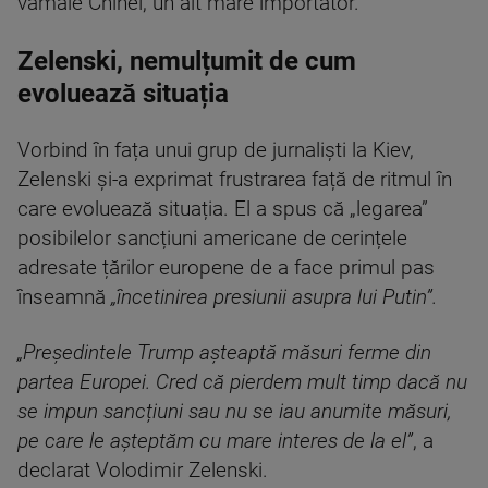
vamale Chinei, un alt mare importator.
Zelenski, nemulțumit de cum
evoluează situația
Vorbind în fața unui grup de jurnaliști la Kiev,
Zelenski și-a exprimat frustrarea față de ritmul în
care evoluează situația. El a spus că „legarea”
posibilelor sancțiuni americane de cerințele
adresate țărilor europene de a face primul pas
înseamnă
„încetinirea presiunii asupra lui Putin”.
„Președintele Trump așteaptă măsuri ferme din
partea Europei. Cred că pierdem mult timp dacă nu
se impun sancțiuni sau nu se iau anumite măsuri,
pe care le așteptăm cu mare interes de la el”
, a
declarat Volodimir Zelenski.