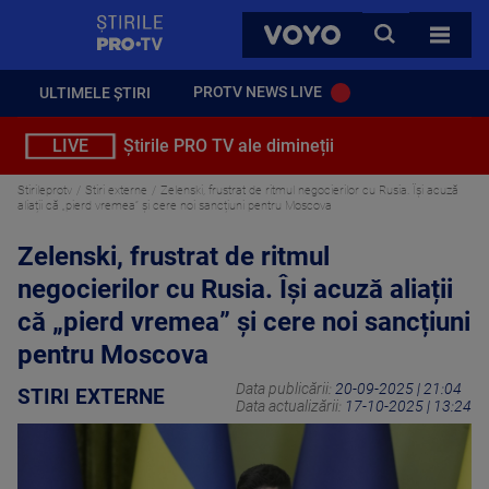
StirilePROTV
CAUTA
VOYO
TOATE 
PROTV NEWS LIVE
ULTIMELE ȘTIRI
LIVE
Știrile PRO TV ale dimineții
Stirileprotv
Stiri externe
Zelenski, frustrat de ritmul negocierilor cu Rusia. Își acuză
aliații că „pierd vremea” și cere noi sancțiuni pentru Moscova
Zelenski, frustrat de ritmul
negocierilor cu Rusia. Își acuză aliații
că „pierd vremea” și cere noi sancțiuni
pentru Moscova
Data publicării:
20-09-2025 | 21:04
STIRI EXTERNE
Data actualizării:
17-10-2025 | 13:24