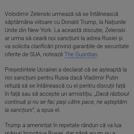
Volodimir Zelenski urmează să se întâlnească
săptămâna viitoare cu Donald Trump, la Națiunile
Unite din New York. La această discuție, Zelenski
ar urma să ceară noi sancțiuni la adrea Rusiei și
va solicita clarificări privind garanțiile de securitate
oferite de SUA, notează
The Guardian
.
Președintele Ucrainei a declarat că se așteaptă la
noi sancțiuni pentru Rusia dacă Vladimir Putin
refuză să se întâlnească cu el pentru discuții față
în față sau să accepte un armistițiu.
„Dacă războiul
continuă și nu se fac pași către pace, ne așteptăm
la sancțiuni”
, a spus el.
Trump a amenințat în repetate rânduri că va lua
măsuri împotriva Rusiei, dar până acum nu a