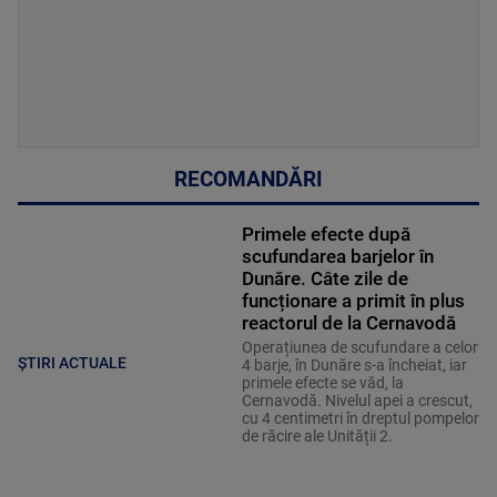
RECOMANDĂRI
Primele efecte după
scufundarea barjelor în
Dunăre. Câte zile de
funcționare a primit în plus
reactorul de la Cernavodă
Operațiunea de scufundare a celor
ȘTIRI ACTUALE
4 barje, în Dunăre s-a încheiat, iar
primele efecte se văd, la
Cernavodă. Nivelul apei a crescut,
cu 4 centimetri în dreptul pompelor
de răcire ale Unității 2.