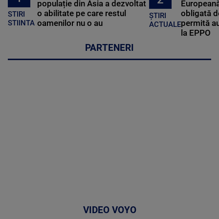
populație din Asia a dezvoltat
Europeană
o abilitate pe care restul
obligată d
STIRI
ȘTIRI
oamenilor nu o au
permită au
STIINTA
ACTUALE
la EPPO
PARTENERI
VIDEO VOYO