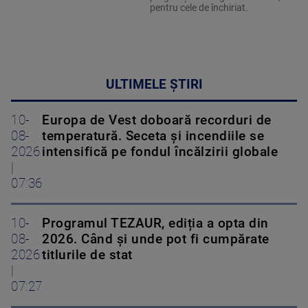
pentru cele de închiriat.
ULTIMELE ȘTIRI
10-
Europa de Vest doboară recorduri de
08-
temperatură. Seceta și incendiile se
2026
intensifică pe fondul încălzirii globale
|
07:36
10-
Programul TEZAUR, ediția a opta din
08-
2026. Când şi unde pot fi cumpărate
2026
titlurile de stat
|
07:27