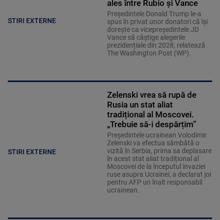
ales între Rubio și Vance
Președintele Donald Trump le-a
STIRI EXTERNE
spus în privat unor donatori că își
dorește ca vicepreședintele JD
Vance să câștige alegerile
prezidențiale din 2028, relatează
The Washington Post (WP).
Zelenski vrea să rupă de
Rusia un stat aliat
tradițional al Moscovei.
„Trebuie să-i despărțim”
Președintele ucrainean Volodimir
Zelenski va efectua sâmbătă o
vizită în Serbia, prima sa deplasare
STIRI EXTERNE
în acest stat aliat tradițional al
Moscovei de la începutul invaziei
ruse asupra Ucrainei, a declarat joi
pentru AFP un înalt responsabil
ucrainean.