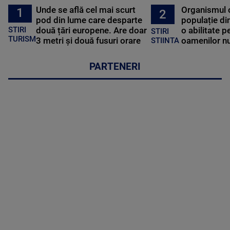
Unde se află cel mai scurt
Organismul 
1
2
pod din lume care desparte
populație di
STIRI
două țări europene. Are doar
o abilitate p
STIRI
TURISM
3 metri și două fusuri orare
oamenilor nu
STIINTA
PARTENERI