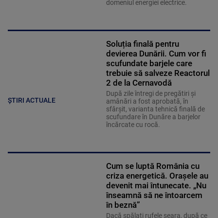
domeniul energiei electrice.
Soluția finală pentru
devierea Dunării. Cum vor fi
scufundate barjele care
trebuie să salveze Reactorul
2 de la Cernavodă
După zile întregi de pregătiri și
ȘTIRI ACTUALE
amânări a fost aprobată, în
sfârșit, varianta tehnică finală de
scufundare în Dunăre a barjelor
încărcate cu rocă.
Cum se luptă România cu
criza energetică. Orașele au
devenit mai întunecate. „Nu
înseamnă să ne întoarcem
în beznă”
Dacă spălați rufele seara, după ce