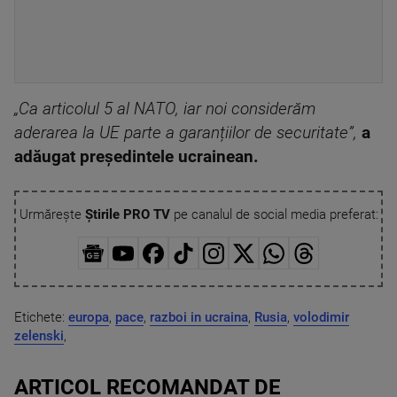
„Ca articolul 5 al NATO, iar noi considerăm
aderarea la UE parte a garanțiilor de securitate”,
a
adăugat președintele ucrainean.
Urmărește
Știrile PRO TV
pe canalul de social media preferat:
Etichete:
europa
,
pace
,
razboi in ucraina
,
Rusia
,
volodimir
zelenski
,
ARTICOL RECOMANDAT DE