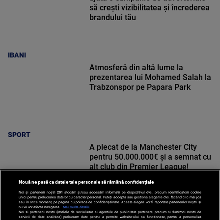
să crești vizibilitatea și încrederea
brandului tău
IBANI
Atmosferă din altă lume la
prezentarea lui Mohamed Salah la
Trabzonspor pe Papara Park
SPORT
A plecat de la Manchester City
pentru 50.000.000€ și a semnat cu
alt club din Premier League!
Nouă ne pasă ca datele tale personale să rămână confidențiale
Noi și partenerii noștri
201
stocăm și/sau accesăm informații pe dispozitivul dvs., precum identificatorii cookie
unici pentru prelucrarea datelor cu caracter personal. Puteți accepta sau gestiona alegerile dvs. făcând clic mai jos
sau în orice moment, pe pagina cu politica de confidențialitate. Aceste alegeri vor fi raportate partenerilor noștri și
nu vă vor afecta navigarea.
Mai multe detalii
Noi si partenerii nostri (retelele de socializare si agentiile de publicitate partenere, precum si furnizorii nostri de
SPORT
servicii de date analitice) prelucram date pentru a permite website-ului sa functioneze, pentru a personaliza