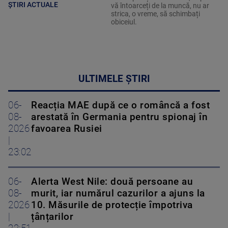
ȘTIRI ACTUALE
vă întoarceți de la muncă, nu ar
strica, o vreme, să schimbați
obiceiul.
ULTIMELE ȘTIRI
06-
Reacția MAE după ce o româncă a fost
08-
arestată în Germania pentru spionaj în
2026
favoarea Rusiei
|
23:02
06-
Alerta West Nile: două persoane au
08-
murit, iar numărul cazurilor a ajuns la
2026
10. Măsurile de protecție împotriva
|
țânțarilor