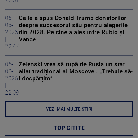
22:51
06-
Ce le-a spus Donald Trump donatorilor
08-
despre succesorul său pentru alegerile
2026
din 2028. Pe cine a ales între Rubio și
|
Vance
22:47
06-
Zelenski vrea să rupă de Rusia un stat
08-
aliat tradițional al Moscovei. „Trebuie să-
2026
i despărțim”
|
22:09
VEZI MAI MULTE ȘTIRI
TOP CITITE