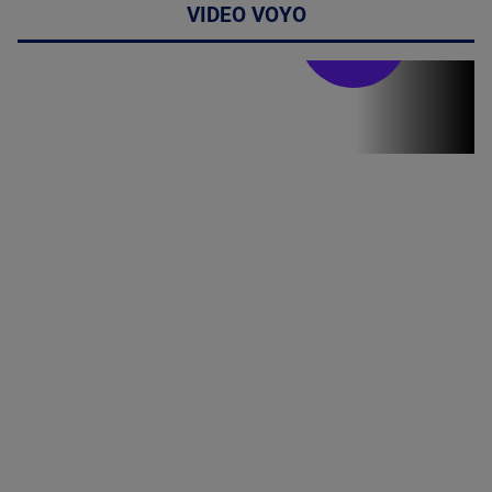
VIDEO VOYO
Stirile PRO TV
Stirile PRO
TV # 19.00 -
06 August
2026
MAI
MULTE
DETALII