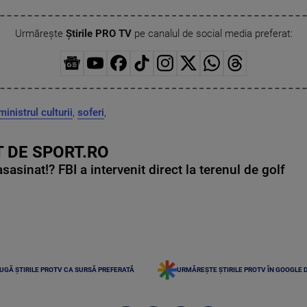
Urmărește
Știrile PRO TV
pe canalul de social media preferat:
ministrul culturii
,
soferi
,
 DE SPORT.RO
asinat!? FBI a intervenit direct la terenul de golf
UGĂ ȘTIRILE PROTV CA SURSĂ PREFERATĂ
URMĂREȘTE ȘTIRILE PROTV ÎN GOOGLE 