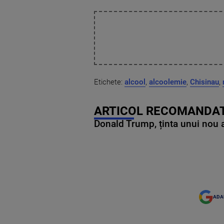
Etichete:
alcool
,
alcoolemie
,
Chisinau
,
ARTICOL RECOMANDAT
Donald Trump, ținta unui nou as
ADA