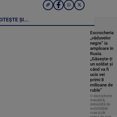
CITEȘTE ȘI...
Escrocheria
„văduvelor
negre” ia
amploare în
Rusia.
„Găsește-ți
un soldat și
când va fi
ucis vei
primi 8
milioane de
ruble”
O escrocherie
macabră,
denumită de
autoritățile
ruse și de
presa de stat