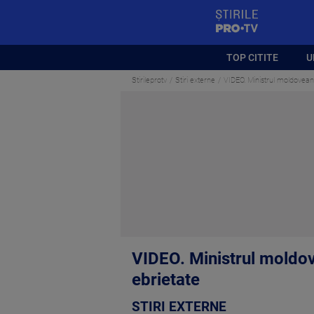
StirilePROTV
TOP CITITE
U
Stirileprotv
Stiri externe
VIDEO. Ministrul moldovean a
VIDEO. Ministrul moldovea
ebrietate
STIRI EXTERNE