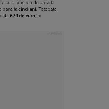
este cu o amenda de pana la
e pana la
cinci ani
. Totodata,
sti (
670 de euro
) si