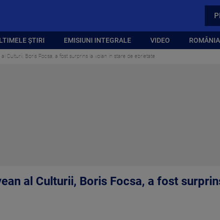
P
LTIMELE ȘTIRI
EMISIUNI INTEGRALE
VIDEO
ROMÂNIA,
l Culturii, Boris Focsa, a fost surprins la volan in stare de ebrietate
n al Culturii, Boris Focsa, a fost surprins