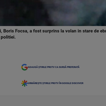
, Boris Focsa, a fost surprins la volan in stare de eb
politiei.
ADAUGĂ ȘTIRILE PROTV CA SURSĂ PREFERATĂ
URMĂREȘTE ȘTIRILE PROTV ÎN GOOGLE DISCOVER