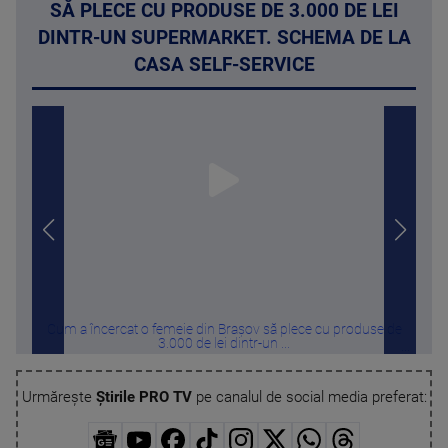
SĂ PLECE CU PRODUSE DE 3.000 DE LEI
DINTR-UN SUPERMARKET. SCHEMA DE LA
CASA SELF-SERVICE
Cum a încercat o femeie din Brașov să plece cu produse de
Fostu
3.000 de lei dintr-un ...
Urmărește
Știrile PRO TV
pe canalul de social media preferat: