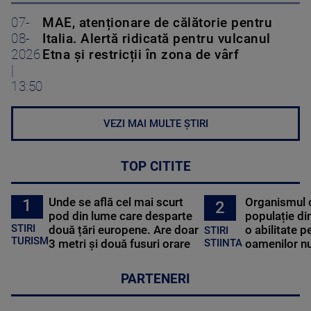
07-
MAE, atenționare de călătorie pentru
08-
Italia. Alertă ridicată pentru vulcanul
2026
Etna și restricții în zona de vârf
|
13:50
VEZI MAI MULTE ȘTIRI
TOP CITITE
Unde se află cel mai scurt
Organismul 
1
2
pod din lume care desparte
populație di
STIRI
două țări europene. Are doar
o abilitate p
STIRI
TURISM
3 metri și două fusuri orare
oamenilor nu
STIINTA
PARTENERI