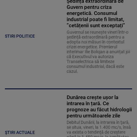
Ședință extraordinară de
Guvern pentru criza
energetică. Consumul
industrial poate fi limitat,
”cetățenii sunt exceptați”
Guvernul se reuneşte vineri într-o
STIRI POLITICE
şedinţă extraordinară pentru a
adopta noi măsuri în contextul
crizei energetice. Premierul
interimar Ilie Bolojan a anunțat joi
că Executivul va autoriza
Transelectrica să limiteze
consumul industrial, dacă este
cazul.
Dunărea crește ușor la
intrarea în țară. Ce
prognoze au făcut hidrologii
pentru următoarele zile
Debitul Dunării, la intrarea în ţară,
se situa, vineri, la 1.400 mc/s, însă
va exista o tendinţă de creştere
ȘTIRI ACTUALE
până la 1.450 mc/s, la jumătatea