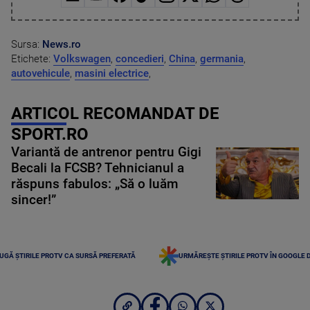
Sursa:
News.ro
Etichete:
Volkswagen
,
concedieri
,
China
,
germania
,
autovehicule
,
masini electrice
,
ARTICOL RECOMANDAT DE
SPORT.RO
Variantă de antrenor pentru Gigi
Becali la FCSB? Tehnicianul a
răspuns fabulos: „Să o luăm
sincer!”
UGĂ ȘTIRILE PROTV CA SURSĂ PREFERATĂ
URMĂREȘTE ȘTIRILE PROTV ÎN GOOGLE 