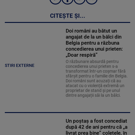
CITEȘTE ȘI...
Doi români au bătut un
angajat de la un bâlci din
Belgia pentru a răzbuna
concedierea unui prieten:
„Doar respiră”
O răzbunare absurdă pentru
STIRI EXTERNE
concedierea unui prieten s-a
transformat într-un coșmar fără
sfârșit pentru o familie din Belgia.
Doi români sunt acuzați că au
atacat cu o violență extremă un
proprietar de stand și pe unul
dintre angajații săi la un bâlci.
Un poștaș a fost concediat
după 42 de ani pentru că „a
livrat prea bine” coletele, în