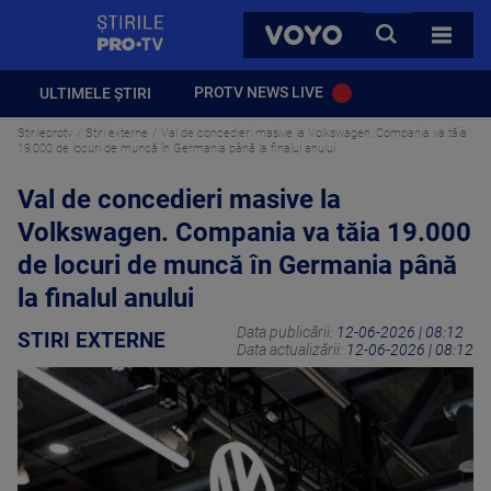
StirilePROTV
CAUTA
VOYO
TOATE 
PROTV NEWS LIVE
ULTIMELE ȘTIRI
Stirileprotv
Stiri externe
Val de concedieri masive la Volkswagen. Compania va tăia
19.000 de locuri de muncă în Germania până la finalul anului
Val de concedieri masive la
Volkswagen. Compania va tăia 19.000
de locuri de muncă în Germania până
la finalul anului
Data publicării:
12-06-2026 | 08:12
STIRI EXTERNE
Data actualizării:
12-06-2026 | 08:12