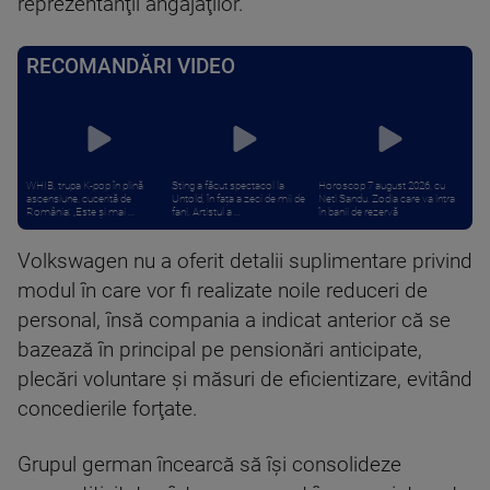
reprezentanţii angajaţilor.
RECOMANDĂRI VIDEO
WHIB, trupa K-pop în plină
Sting a făcut spectacol la
Horoscop 7 august 2026, cu
ascensiune, cucerită de
Untold, în fața a zeci de mii de
Neti Sandu. Zodia care va intra
România: „Este și mai ...
fani. Artistul a ...
în banii de rezervă
Volkswagen nu a oferit detalii suplimentare privind
modul în care vor fi realizate noile reduceri de
personal, însă compania a indicat anterior că se
bazează în principal pe pensionări anticipate,
plecări voluntare şi măsuri de eficientizare, evitând
concedierile forţate.
Grupul german încearcă să îşi consolideze