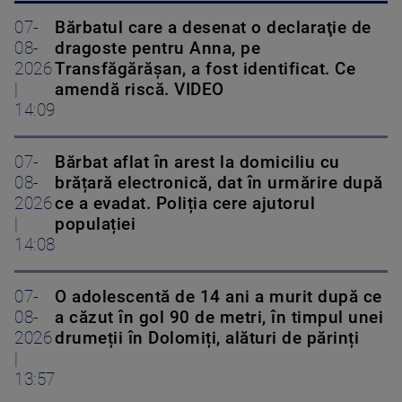
07-
Bărbatul care a desenat o declaraţie de
08-
dragoste pentru Anna, pe
2026
Transfăgărăşan, a fost identificat. Ce
|
amendă riscă. VIDEO
14:09
07-
Bărbat aflat în arest la domiciliu cu
08-
brățară electronică, dat în urmărire după
2026
ce a evadat. Poliția cere ajutorul
|
populației
14:08
07-
O adolescentă de 14 ani a murit după ce
08-
a căzut în gol 90 de metri, în timpul unei
2026
drumeții în Dolomiți, alături de părinți
|
13:57