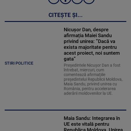
CITEȘTE ȘI...
Nicușor Dan, despre
afirmația Maiei Sandu
privind unirea: ”Dacă va
exista majoritate pentru
acest proiect, noi suntem
gata”
STIRI POLITICE
Preşedintele Nicuşor Dan a fost
întrebat, miercuri, cum
comentează afirmaţiile
președintelui Republicii Moldova,
Maia Sandu, privind unirea cu
România, pentru accelerarea
aderării moldovenilor la UE.
Maia Sandu: Integrarea în
UE este vitală pentru
Republica Moldova. Unirea