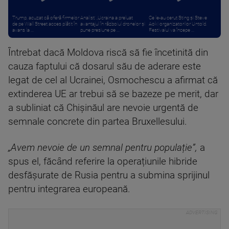
Trump, acuzat că oferă firmelor
Analist: „Ucraina a preluat
Ce le-au cerut Sting și Steve
de pe Wall Street acces plătit în
avantajul în războiul dronelor și
Aoki organizatorilor Untold.
avans la ...
pune presiune pe ...
Festivalul va începe ...
Întrebat dacă Moldova riscă să fie încetinită din
cauza faptului că dosarul său de aderare este
legat de cel al Ucrainei, Osmochescu a afirmat că
extinderea UE ar trebui să se bazeze pe merit, dar
a subliniat că Chișinăul are nevoie urgentă de
semnale concrete din partea Bruxellesului.
„Avem nevoie de un semnal pentru populație”,
a
spus el, făcând referire la operațiunile hibride
desfășurate de Rusia pentru a submina sprijinul
pentru integrarea europeană.