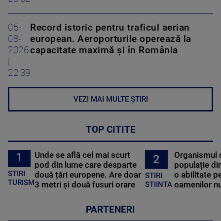
05-
Record istoric pentru traficul aerian
08-
european. Aeroporturile operează la
2026
capacitate maximă și în România
|
22:39
VEZI MAI MULTE ȘTIRI
TOP CITITE
Unde se află cel mai scurt
Organismul 
1
2
pod din lume care desparte
populație di
STIRI
două țări europene. Are doar
o abilitate p
STIRI
TURISM
3 metri și două fusuri orare
oamenilor nu
STIINTA
PARTENERI