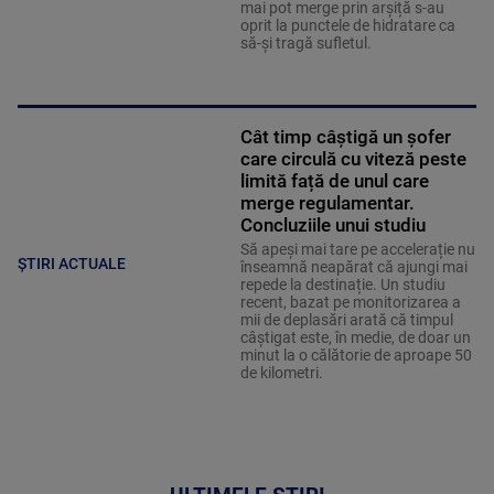
mai pot merge prin arșiță s-au
oprit la punctele de hidratare ca
să-și tragă sufletul.
Cât timp câștigă un șofer
care circulă cu viteză peste
limită față de unul care
merge regulamentar.
Concluziile unui studiu
Să apeși mai tare pe accelerație nu
ȘTIRI ACTUALE
înseamnă neapărat că ajungi mai
repede la destinație. Un studiu
recent, bazat pe monitorizarea a
mii de deplasări arată că timpul
câștigat este, în medie, de doar un
minut la o călătorie de aproape 50
de kilometri.