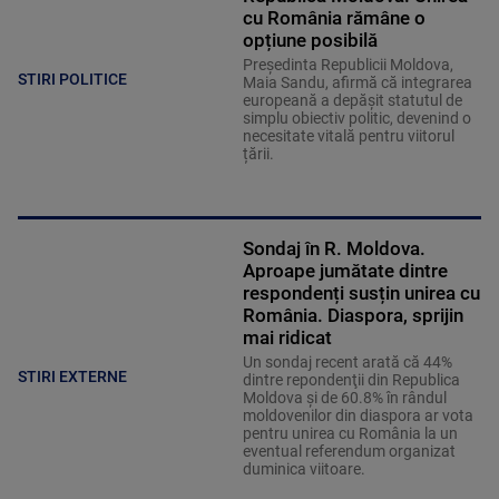
cu România rămâne o
opțiune posibilă
Președinta Republicii Moldova,
STIRI POLITICE
Maia Sandu, afirmă că integrarea
europeană a depășit statutul de
simplu obiectiv politic, devenind o
necesitate vitală pentru viitorul
țării.
Sondaj în R. Moldova.
Aproape jumătate dintre
respondenți susțin unirea cu
România. Diaspora, sprijin
mai ridicat
Un sondaj recent arată că 44%
STIRI EXTERNE
dintre repondenţii din Republica
Moldova şi de 60.8% în rândul
moldovenilor din diaspora ar vota
pentru unirea cu România la un
eventual referendum organizat
duminica viitoare.