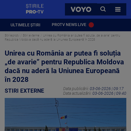
StirilePROTV
CAUTA
VOYO
TOATE 
PROTV NEWS LIVE
ULTIMELE ȘTIRI
Stirileprotv
Stiri externe
Unirea cu România ar putea fi soluția „de avarie” pentru
Republica Moldova dacă nu aderă la Uniunea Europeană în 2028
Unirea cu România ar putea fi soluția
„de avarie” pentru Republica Moldova
dacă nu aderă la Uniunea Europeană
în 2028
Data publicării:
03-06-2026 | 09:17
STIRI EXTERNE
Data actualizării:
03-06-2026 | 09:40