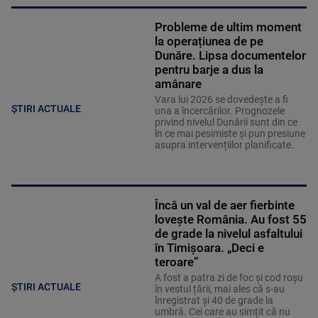
Probleme de ultim moment
la operațiunea de pe
Dunăre. Lipsa documentelor
pentru barje a dus la
amânare
Vara lui 2026 se dovedește a fi
ȘTIRI ACTUALE
una a încercărilor. Prognozele
privind nivelul Dunării sunt din ce
în ce mai pesimiste și pun presiune
asupra intervențiilor planificate.
Încă un val de aer fierbinte
lovește România. Au fost 55
de grade la nivelul asfaltului
în Timișoara. „Deci e
teroare”
A fost a patra zi de foc și cod roșu
ȘTIRI ACTUALE
în vestul țării, mai ales că s-au
înregistrat și 40 de grade la
umbră. Cei care au simțit că nu