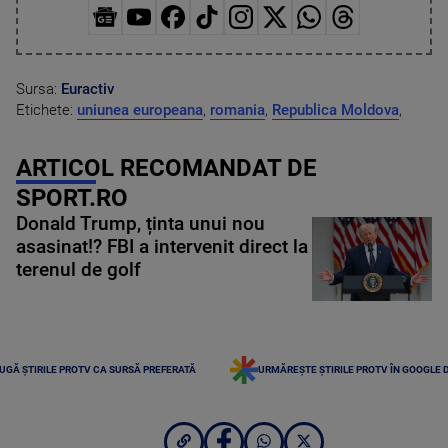
Sursa:
Euractiv
Etichete:
uniunea europeana
,
romania
,
Republica Moldova
,
ARTICOL RECOMANDAT DE
SPORT.RO
Donald Trump, ținta unui nou
asasinat!? FBI a intervenit direct la
terenul de golf
UGĂ ȘTIRILE PROTV CA SURSĂ PREFERATĂ
URMĂREȘTE ȘTIRILE PROTV ÎN GOOGLE 