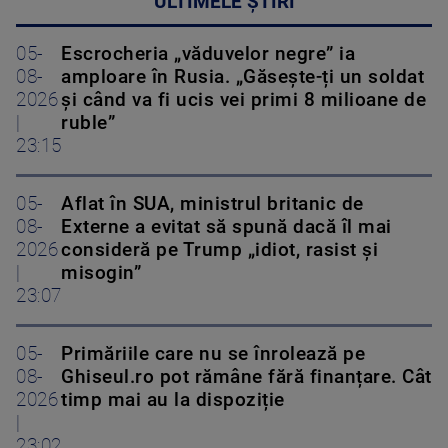
ULTIMELE ȘTIRI
05-
Escrocheria „văduvelor negre” ia
08-
amploare în Rusia. „Găsește-ți un soldat
2026
și când va fi ucis vei primi 8 milioane de
|
ruble”
23:15
05-
Aflat în SUA, ministrul britanic de
08-
Externe a evitat să spună dacă îl mai
2026
consideră pe Trump „idiot, rasist și
|
misogin”
23:07
05-
Primăriile care nu se înrolează pe
08-
Ghiseul.ro pot rămâne fără finanțare. Cât
2026
timp mai au la dispoziție
|
23:02