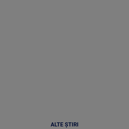
Stirile PRO
TV # 13.00 -
06 August
2026
MAI
MULTE
DETALII
49:04
ALTE ȘTIRI