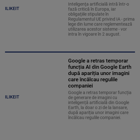
Inteligenţa artificială intră într-o
ILIKEIT
fază critică în Europa, iar
obligaţiile stipulate în
Regulamentul UE privind IA - prima
lege din lume care reglementează
utilizarea acestor sisteme - vor
intra în vigoare în 2 august.
Google a retras temporar
funcția AI din Google Earth
după apariția unor imagini
care încălcau regulile
companiei
Google a retras temporar funcția
ILIKEIT
de generare de imagini cu
inteligență artificială din Google
Earth, la doar o zi de la lansare,
după apariția unor imagini care
încălcau regulile companiei.