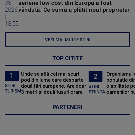
08-
aeriene low cost din Europa a fost
2026
vândută. Ce sumă a plătit noul proprietar
|
18:55
VEZI MAI MULTE ȘTIRI
TOP CITITE
Unde se află cel mai scurt
Organismul 
1
2
pod din lume care desparte
populație di
STIRI
două țări europene. Are doar
o abilitate p
STIRI
TURISM
3 metri și două fusuri orare
oamenilor nu
STIINTA
PARTENERI