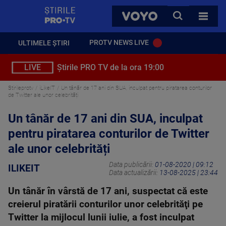
StirilePROTV
CAUTA
VOYO
TOATE 
PROTV NEWS LIVE
ULTIMELE ȘTIRI
LIVE
Știrile PRO TV de la ora 19:00
Stirileprotv
iLikeIT
Un tânăr de 17 ani din SUA, inculpat pentru piratarea conturilor
de Twitter ale unor celebrități
Un tânăr de 17 ani din SUA, inculpat
pentru piratarea conturilor de Twitter
ale unor celebrități
Data publicării:
01-08-2020 | 09:12
ILIKEIT
Data actualizării:
13-08-2025 | 23:44
Un tânăr în vârstă de 17 ani, suspectat că este
creierul piratării conturilor unor celebrităţi pe
Twitter la mijlocul lunii iulie, a fost inculpat