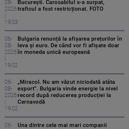
08-
București. Carosabilul s-a surpat,
2026
traficul a fost restricționat. FOTO
|
19:03
06-
Bulgaria renunță la afișarea prețurilor în
08-
leva și euro. De când vor fi afișate doar
2026
în moneda unică europeană
|
19:02
06-
„Miracol. Nu am văzut niciodată atâta
08-
export”. Bulgaria vinde energie la nivel
2026
record după reducerea producției la
|
Cernavodă
19:02
06-
Una dintre cele mai mari companii