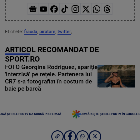
Etichete:
frauda
,
piratare
,
twitter
,
ARTICOL RECOMANDAT DE
SPORT.RO
FOTO Georgina Rodriguez, apariție
'interzisă' pe rețele. Partenera lui
CR7 s-a fotografiat în costum de
baie pe barcă
UGĂ ȘTIRILE PROTV CA SURSĂ PREFERATĂ
URMĂREȘTE ȘTIRILE PROTV ÎN GOOGLE 