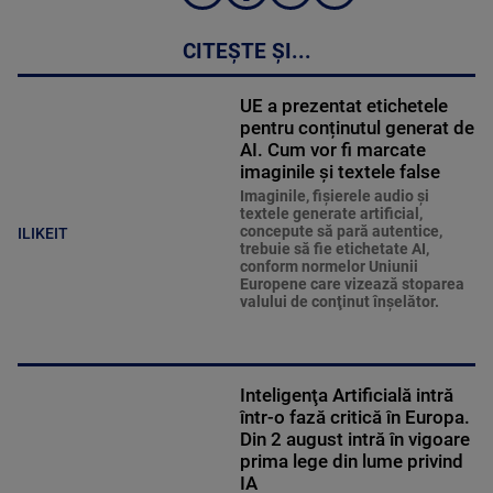
CITEȘTE ȘI...
UE a prezentat etichetele
pentru conținutul generat de
AI. Cum vor fi marcate
imaginile și textele false
Imaginile, fişierele audio şi
textele generate artificial,
concepute să pară autentice,
ILIKEIT
trebuie să fie etichetate AI,
conform normelor Uniunii
Europene care vizează stoparea
valului de conţinut înşelător.
Inteligenţa Artificială intră
într-o fază critică în Europa.
Din 2 august intră în vigoare
prima lege din lume privind
IA