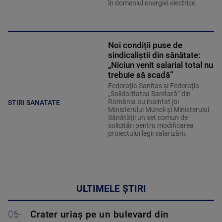
în domeniul energiei electrice.
Noi condiții puse de
sindicaliștii din sănătate:
„Niciun venit salarial total nu
trebuie să scadă”
Federaţia Sanitas şi Federaţia
„Solidaritatea Sanitară” din
România au înaintat joi
STIRI SANATATE
Ministerului Muncii şi Ministerului
Sănătăţii un set comun de
solicitări pentru modificarea
proiectului legii salarizării.
ULTIMELE ȘTIRI
06-
Crater uriaș pe un bulevard din