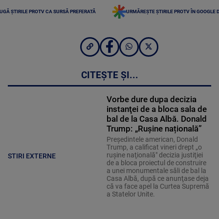
UGĂ ȘTIRILE PROTV CA SURSĂ PREFERATĂ
URMĂREȘTE ȘTIRILE PROTV ÎN GOOGLE 
CITEȘTE ȘI...
Vorbe dure dupa decizia
instanţei de a bloca sala de
bal de la Casa Albă. Donald
Trump: „Rușine națională”
Preşedintele american, Donald
Trump, a calificat vineri drept „o
ruşine naţională" decizia justiţiei
STIRI EXTERNE
de a bloca proiectul de construire
a unei monumentale săli de bal la
Casa Albă, după ce anunţase deja
că va face apel la Curtea Supremă
a Statelor Unite.