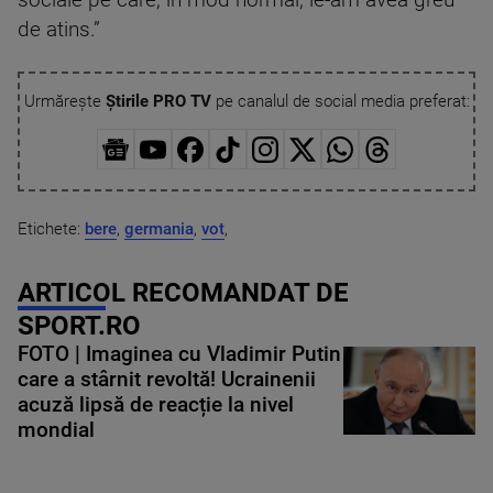
sociale pe care, în mod normal, le-am avea greu
de atins.”
Urmărește
Știrile PRO TV
pe canalul de social media preferat:
Etichete:
bere
,
germania
,
vot
,
ARTICOL RECOMANDAT DE
SPORT.RO
FOTO | Imaginea cu Vladimir Putin
care a stârnit revoltă! Ucrainenii
acuză lipsă de reacție la nivel
mondial