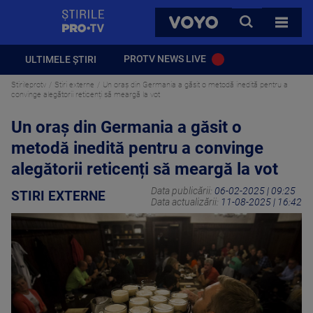
StirilePROTV
CAUTA
VOYO
TOATE 
PROTV NEWS LIVE
ULTIMELE ȘTIRI
Stirileprotv
Stiri externe
Un oraș din Germania a găsit o metodă inedită pentru a
convinge alegătorii reticenți să meargă la vot
Un oraș din Germania a găsit o
metodă inedită pentru a convinge
alegătorii reticenți să meargă la vot
Data publicării:
06-02-2025 | 09:25
STIRI EXTERNE
Data actualizării:
11-08-2025 | 16:42