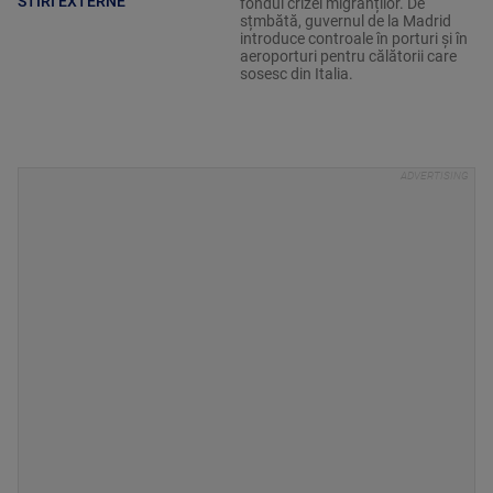
STIRI EXTERNE
fondul crizei migranților. De
sțmbătă, guvernul de la Madrid
introduce controale în porturi și în
aeroporturi pentru călătorii care
sosesc din Italia.