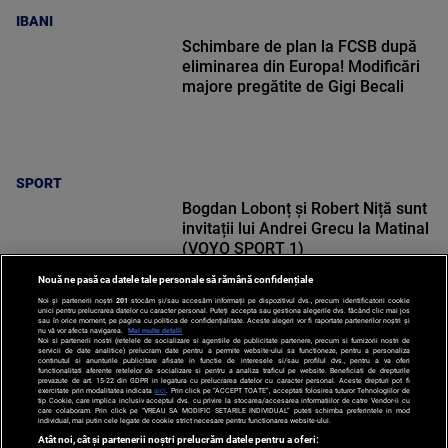
IBANI
Schimbare de plan la FCSB după
eliminarea din Europa! Modificări
majore pregătite de Gigi Becali
SPORT
Bogdan Lobonț și Robert Niță sunt
invitații lui Andrei Grecu la Matinal
(VOYO SPORT 1)
Nouă ne pasă ca datele tale personale să rămână confidențiale
Noi și partenerii noștri
201
stocăm și/sau accesăm informații pe dispozitivul dvs., precum identificatorii cookie
unici pentru prelucrarea datelor cu caracter personal. Puteți accepta sau gestiona alegerile dvs. făcând clic mai jos
sau în orice moment, pe pagina cu politica de confidențialitate. Aceste alegeri vor fi raportate partenerilor noștri și
nu vă vor afecta navigarea.
Mai multe detalii
Noi si partenerii nostri (retelele de socializare si agentiile de publicitate partenere, precum si furnizorii nostri de
SPORT
servicii de date analitice) prelucram date pentru a permite website-ului sa functioneze, pentru a personaliza
continutul si anunturile publicitare afisate in functie de interesele si/sau profilul dvs., pentru a va oferi
functionalitati aferente retelelor de socializare si pentru a analiza traficul pe website. Beneficiati de drepturile
prevazute de art. 15-22 din GDPR in legatura cu prelucrarea datelor cu caracter personal. Aceste drepturi pot fi
exercitate prin modalitatea indicata
aici
. Prin click pe “ACCEPT TOATE”, acceptati folosirea tuturor Tehnologiilor de
tip Cookie, care implica inclusiv acceptul dvs. cu privire la stocarea/accesarea informatiilor de catre Vendor-ii cu
care colaboram. Prin click pe “VREAU SA MODIFIC SETARILE INDIVIDUAL” puteti schimba preferintele in mod
individual, mai putin cele legate de cookie strict necesare pentru functionarea website-ului.
Atât noi, cât și partenerii noștri prelucrăm datele pentru a oferi: