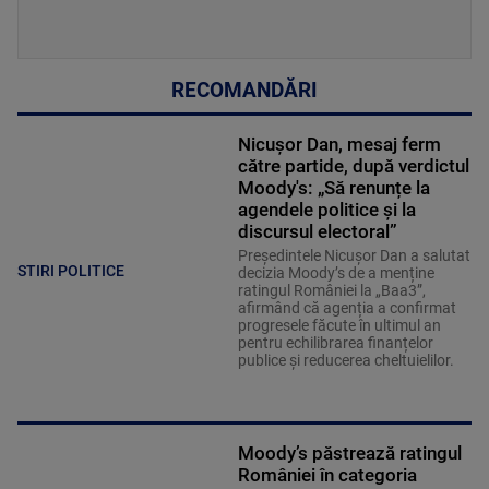
RECOMANDĂRI
Nicușor Dan, mesaj ferm
către partide, după verdictul
Moody's: „Să renunțe la
agendele politice şi la
discursul electoral”
Președintele Nicușor Dan a salutat
STIRI POLITICE
decizia Moody’s de a menține
ratingul României la „Baa3”,
afirmând că agenția a confirmat
progresele făcute în ultimul an
pentru echilibrarea finanțelor
publice și reducerea cheltuielilor.
Moody’s păstrează ratingul
României în categoria