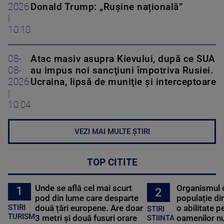
2026
Donald Trump: „Rușine națională”
|
10:10
08-
Atac masiv asupra Kievului, după ce SUA
08-
au impus noi sancţiuni împotriva Rusiei.
2026
Ucraina, lipsă de muniţie şi interceptoare
|
10:04
VEZI MAI MULTE ȘTIRI
TOP CITITE
Unde se află cel mai scurt
Organismul 
1
2
pod din lume care desparte
populație di
STIRI
două țări europene. Are doar
o abilitate p
STIRI
TURISM
3 metri și două fusuri orare
oamenilor nu
STIINTA