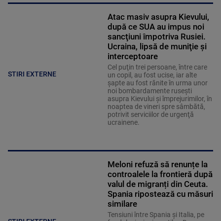
Atac masiv asupra Kievului,
după ce SUA au impus noi
sancţiuni împotriva Rusiei.
Ucraina, lipsă de muniţie şi
interceptoare
Cel puţin trei persoane, între care
STIRI EXTERNE
un copil, au fost ucise, iar alte
şapte au fost rănite în urma unor
noi bombardamente ruseşti
asupra Kievului şi împrejurimilor, în
noaptea de vineri spre sâmbătă,
potrivit serviciilor de urgenţă
ucrainene.
Meloni refuză să renunțe la
controalele la frontieră după
valul de migranți din Ceuta.
Spania ripostează cu măsuri
similare
Tensiuni între Spania și Italia, pe