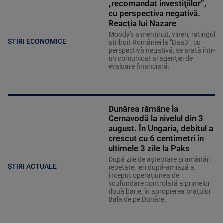
„recomandat investiţiilor”,
cu perspectiva negativă.
Reacția lui Nazare
Moody's a menţinut, vineri, ratingul
STIRI ECONOMICE
atribuit României la "Baa3", cu
perspectivă negativă, se arată într-
un comunicat al agenţiei de
evaluare financiară.
Dunărea rămâne la
Cernavodă la nivelul din 3
august. În Ungaria, debitul a
crescut cu 6 centimetri în
ultimele 3 zile la Paks
După zile de așteptare și amânări
ȘTIRI ACTUALE
repetate, ieri după-amiază a
început operațiunea de
scufundare controlată a primelor
două barje, în apropierea brațului
Bala de pe Dunăre.