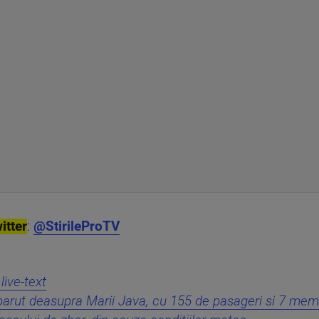
itter
:
@StirileProTV
ive-text
arut deasupra Marii Java, cu 155 de pasageri si 7 membr