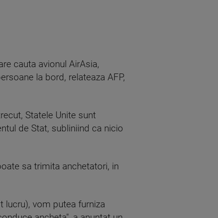
are cauta avionul AirAsia,
ersoane la bord, relateaza AFP,
recut, Statele Unite sunt
ntul de Stat, subliniind ca nicio
oate sa trimita anchetatori, in
t lucru), vom putea furniza
re conduce ancheta", a anuntat un