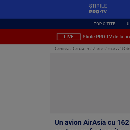
StirilePROTV
TOP CITITE
U
LIVE
Știrile PRO TV de la or
Stirileprotv
Stiri externe
Un avion AirAsia cu 162 de 
Un avion AirAsia cu 162