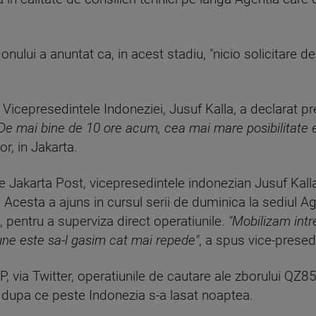
nului a anuntat ca, in acest stadiu, "nicio solicitare d
icepresedintele Indoneziei, Jusuf Kalla, a declarat pre
De mai bine de 10 ore acum, cea mai mare posibilitate 
lor, in Jakarta.
he Jakarta Post, vicepresedintele indonezian Jusuf Kall
. Acesta a ajuns in cursul serii de duminica la sediul A
 pentru a superviza direct operatiunile.
"Mobilizam intr
iune este sa-l gasim cat mai repede"
, a spus vice-presed
FP, via Twitter, operatiunile de cautare ale zborului QZ
, dupa ce peste Indonezia s-a lasat noaptea.