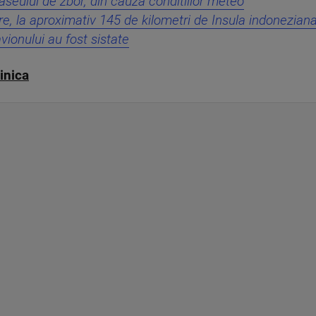
aseului de zbor, din cauza conditiilor meteo
are, la aproximativ 145 de kilometri de Insula indonezian
vionului au fost sistate
inica