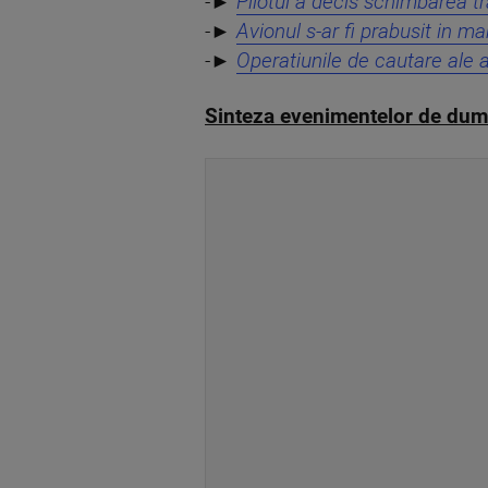
-►
Pilotul a decis schimbarea tr
-►
Avionul s-ar fi prabusit in m
-►
Operatiunile de cautare ale a
Sinteza evenimentelor de dum