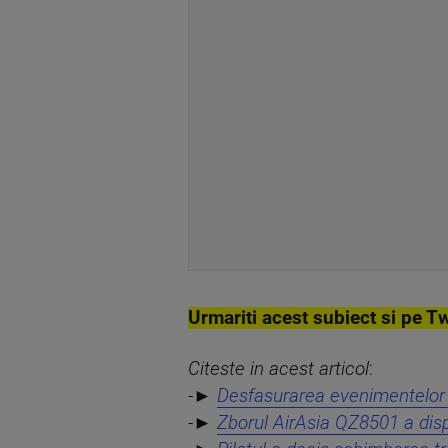
Urmariti acest subiect si pe Tw
Citeste in acest articol
:
-►
Desfasurarea evenimentelor l
-►
Zborul AirAsia QZ8501 a disp