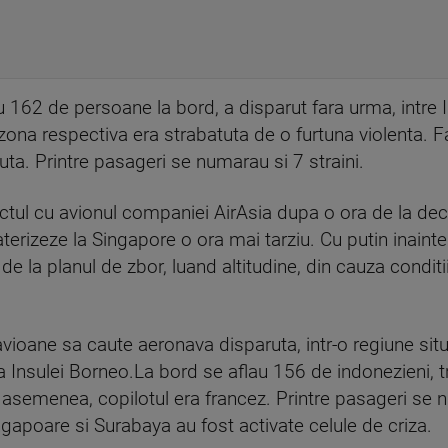
u 162 de persoane la bord, a disparut fara urma, intre 
 zona respectiva era strabatuta de o furtuna violenta. F
cuta. Printre pasageri se numarau si 7 straini.
actul cu avionul companiei AirAsia dupa o ora de la dec
terizeze la Singapore o ora mai tarziu. Cu putin inainte 
e la planul de zbor, luand altitudine, din cauza condit
ioane sa caute aeronava disparuta, intr-o regiune situa
 Insulei Borneo.La bord se aflau 156 de indonezieni, tre
asemenea, copilotul era francez. Printre pasageri se n
ngapoare si Surabaya au fost activate celule de criza.