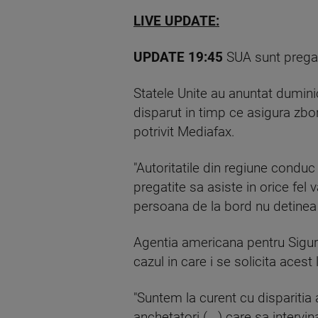
LIVE UPDATE:
UPDATE 19:45
SUA sunt pregati
Statele Unite au anuntat duminic
disparut in timp ce asigura zb
potrivit Mediafax.
"Autoritatile din regiune condu
pregatite sa asiste in orice fel 
persoana de la bord nu detine
Agentia americana pentru Siguran
cazul in care i se solicita acest 
"Suntem la curent cu disparitia 
anchetatori (...) care sa intervi