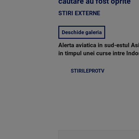
cautare au fost oprite
STIRI EXTERNE
Deschide galeria
Alerta aviatica in sud-estul A
in timpul unei curse intre Ind
STIRILEPROTV