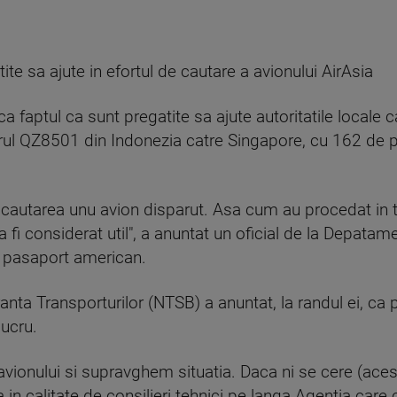
te sa ajute in efortul de cautare a avionului AirAsia
a faptul ca sunt pregatite sa ajute autoritatile locale c
orul QZ8501 din Indonezia catre Singapore, cu 162 de p
c cautarea unu avion disparut. Asa cum au procedat in t
va fi considerat util", a anuntat un oficial de la Depatame
a pasaport american.
ta Transporturilor (NTSB) a anuntat, la randul ei, ca p
lucru.
avionului si supravghem situatia. Daca ni se cere (aces
na in calitate de consilieri tehnici pe langa Agentia ca