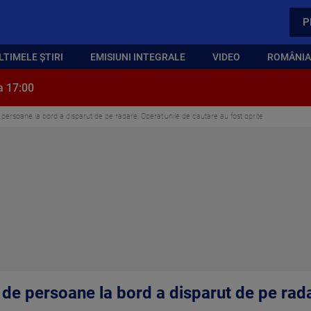
P
LTIMELE ȘTIRI
EMISIUNI INTEGRALE
VIDEO
ROMÂNIA,
a 17:00
persoane la bord a disparut de pe radare. Operatiunile de cautare au fost oprite
 de persoane la bord a disparut de pe rada