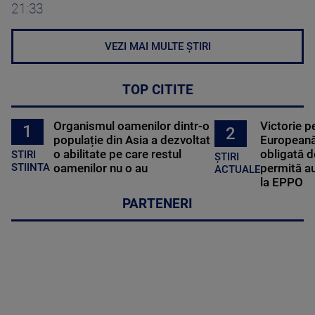
21:33
VEZI MAI MULTE ȘTIRI
TOP CITITE
Organismul oamenilor dintr-o
Victorie p
1
2
populație din Asia a dezvoltat
Europeană
o abilitate pe care restul
obligată d
STIRI
ȘTIRI
oamenilor nu o au
permită au
STIINTA
ACTUALE
la EPPO
PARTENERI