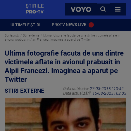
StirilePROTV
CAUTA
VOYO
TOATE 
PROTV NEWS LIVE
ULTIMELE ȘTIRI
Stirileprotv
Stiri externe
Ultima fotografie facuta de una dintre victimele aflate in
avionul prabusit in Alpii Francezi. Imaginea a aparut pe Twitter
Ultima fotografie facuta de una dintre
victimele aflate in avionul prabusit in
Alpii Francezi. Imaginea a aparut pe
Twitter
Data publicării:
27-03-2015 | 10:42
STIRI EXTERNE
Data actualizării:
16-08-2025 | 02:05