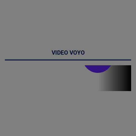
VIDEO VOYO
Stirile PRO TV
Stirile PRO
TV # 19.00 -