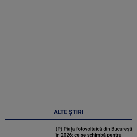
8 August
2026
MAI
MULTE
DETALII
30:33
ALTE ȘTIRI
(P) Piața fotovoltaică din București
în 2026: ce se schimbă pentru