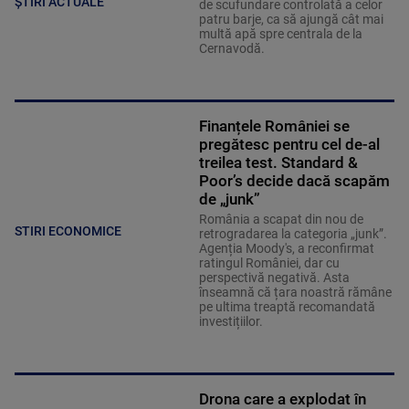
ȘTIRI ACTUALE
de scufundare controlată a celor
patru barje, ca să ajungă cât mai
multă apă spre centrala de la
Cernavodă.
Finanțele României se
pregătesc pentru cel de-al
treilea test. Standard &
Poor’s decide dacă scapăm
de „junk”
România a scapat din nou de
STIRI ECONOMICE
retrogradarea la categoria „junk”.
Agenția Moody's, a reconfirmat
ratingul României, dar cu
perspectivă negativă. Asta
înseamnă că țara noastră rămâne
pe ultima treaptă recomandată
investițiilor.
Drona care a explodat în