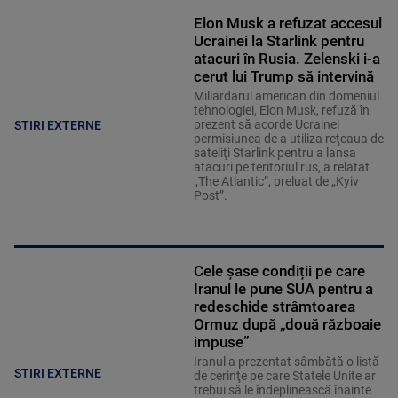
Elon Musk a refuzat accesul
Ucrainei la Starlink pentru
atacuri în Rusia. Zelenski i-a
cerut lui Trump să intervină
Miliardarul american din domeniul
tehnologiei, Elon Musk, refuză în
prezent să acorde Ucrainei
STIRI EXTERNE
permisiunea de a utiliza reţeaua de
sateliţi Starlink pentru a lansa
atacuri pe teritoriul rus, a relatat
„The Atlantic”, preluat de „Kyiv
Post”.
Cele șase condiții pe care
Iranul le pune SUA pentru a
redeschide strâmtoarea
Ormuz după „două războaie
impuse”
Iranul a prezentat sâmbătă o listă
STIRI EXTERNE
de cerinţe pe care Statele Unite ar
trebui să le îndeplinească înainte