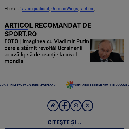
Etichete:
avion prabusit
,
GermanWings
,
victime
,
ARTICOL RECOMANDAT DE
SPORT.RO
FOTO | Imaginea cu Vladimir Putin
care a stârnit revoltă! Ucrainenii
acuză lipsă de reacție la nivel
mondial
UGĂ ȘTIRILE PROTV CA SURSĂ PREFERATĂ
URMĂREȘTE ȘTIRILE PROTV ÎN GOOGLE 
CITEȘTE ȘI...