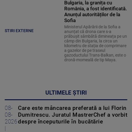
Bulgaria, la granița cu
România, a fost identificată.
Anunțul autorităților de la
Sofia
Ministerul Apărării de la Sofia a
STIRI EXTERNE
anunțat că drona care s-a
prăbușit sâmbătă dimineața pe un
câmp din Bulgaria, la circa un
kilometru de stația de comprimare
a gazelor de pe traseul
gazoductului Trans-Balkan, este o
dronă-momeală de tip Maya.
ULTIMELE ȘTIRI
08-
Care este mâncarea preferată a lui Florin
08-
Dumitrescu. Juratul MastrerChef a vorbit
2026
despre începuturile în bucătărie
|