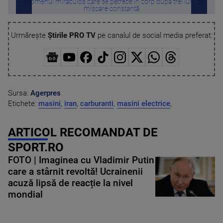
Fenomenul miraculos care se petrece în corp după trei luni de
Ouă 
mișcare constantă
Urmărește
Știrile PRO TV
pe canalul de social media preferat:
Sursa:
Agerpres
Etichete:
masini
,
iran
,
carburanti
,
masini electrice
,
ARTICOL RECOMANDAT DE
SPORT.RO
FOTO | Imaginea cu Vladimir Putin
care a stârnit revoltă! Ucrainenii
acuză lipsă de reacție la nivel
mondial