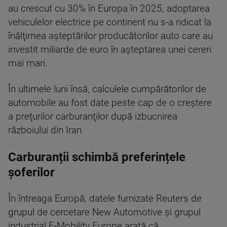
au crescut cu 30% în Europa în 2025, adoptarea
vehiculelor electrice pe continent nu s-a ridicat la
înălţimea aşteptărilor producătorilor auto care au
investit miliarde de euro în aşteptarea unei cereri
mai mari.
În ultimele luni însă, calculele cumpărătorilor de
automobile au fost date peste cap de o creştere
a preţurilor carburanţilor după izbucnirea
războiului din Iran.
Carburanții schimbă preferințele
șoferilor
În întreaga Europă, datele furnizate Reuters de
grupul de cercetare New Automotive şi grupul
industrial E-Mobility Europe arată că