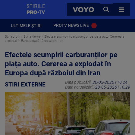
StirilePROTV
CAUTA
VOYO
TOATE 
PROTV NEWS LIVE
ULTIMELE ȘTIRI
Stirileprotv
Stiri externe
Efectele scumpirii carburanților pe piața auto. Cererea a
explodat în Europa după războiul din Iran
Efectele scumpirii carburanților pe
piața auto. Cererea a explodat în
Europa după războiul din Iran
Data publicării:
20-05-2026 | 10:24
STIRI EXTERNE
Data actualizării:
20-05-2026 | 10:29