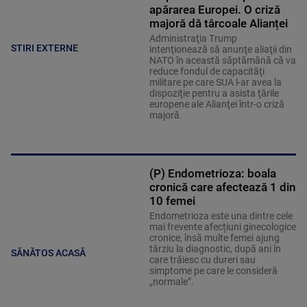
apărarea Europei. O criză
majoră dă târcoale Alianței
Administraţia Trump
STIRI EXTERNE
intenţionează să anunţe aliaţii din
NATO în această săptămână că va
reduce fondul de capacităţi
militare pe care SUA l-ar avea la
dispoziţie pentru a asista ţările
europene ale Alianţei într-o criză
majoră.
(P) Endometrioza: boala
cronică care afectează 1 din
10 femei
Endometrioza este una dintre cele
mai frevente afecțiuni ginecologice
cronice, însă multe femei ajung
târziu la diagnostic, după ani în
SĂNĂTOS ACASĂ
care trăiesc cu dureri sau
simptome pe care le consideră
„normale”.