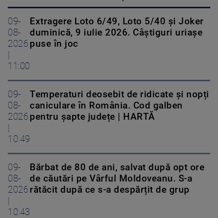
09-
Extragere Loto 6/49, Loto 5/40 și Joker
08-
duminică, 9 iulie 2026. Câștiguri uriașe
2026
puse în joc
|
11:00
09-
Temperaturi deosebit de ridicate și nopți
08-
caniculare în România. Cod galben
2026
pentru șapte județe | HARTĂ
|
10:49
09-
Bărbat de 80 de ani, salvat după opt ore
08-
de căutări pe Vârful Moldoveanu. S-a
2026
rătăcit după ce s-a despărțit de grup
|
10:43