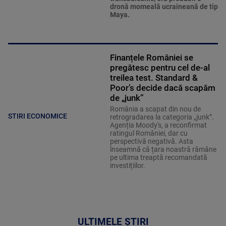
dronă momeală ucraineană de tip
Maya.
Finanțele României se
pregătesc pentru cel de-al
treilea test. Standard &
Poor’s decide dacă scapăm
de „junk”
România a scapat din nou de
STIRI ECONOMICE
retrogradarea la categoria „junk”.
Agenția Moody's, a reconfirmat
ratingul României, dar cu
perspectivă negativă. Asta
înseamnă că țara noastră rămâne
pe ultima treaptă recomandată
investițiilor.
ULTIMELE ȘTIRI