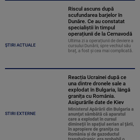
Riscul ascuns după
scufundarea barjelor în
Dunăre. Ce au constatat
specialiștii în timpul
operațiunii de la Cernavodă
Ultima zi a operațiunii de deviere a
ȘTIRI ACTUALE
cursului Dunării, spre vechiul său
braț, a fost și cea mai complicată.
Reacția Ucrainei după ce
una dintre dronele sale a
explodat în Bulgaria, lângă
granița cu România.
Asigurările date de Kiev
Ministerul Apărării din Bulgaria a
STIRI EXTERNE
anunţat sâmbătă că aparatul
care a explodat în cursul
dimineţii în spaţiul aerian al ţării,
în apropiere de graniţa cu
România şi de gazoductul
transbalcanic, era probabil o