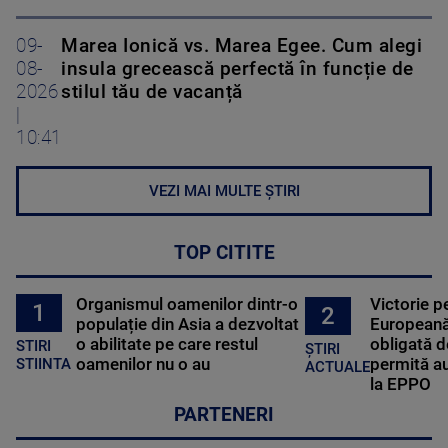
09-
Marea Ionică vs. Marea Egee. Cum alegi
08-
insula grecească perfectă în funcție de
2026
stilul tău de vacanță
|
10:41
VEZI MAI MULTE ȘTIRI
TOP CITITE
Organismul oamenilor dintr-o
Victorie p
1
2
populație din Asia a dezvoltat
Europeană
o abilitate pe care restul
obligată d
STIRI
ȘTIRI
oamenilor nu o au
permită au
STIINTA
ACTUALE
la EPPO
PARTENERI