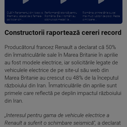
Ouă în Parlamentul din Kosovo.
Performanță istorică pentru
România, printre țările cu cei
Premierul, atacat de o femeie-
România. Elevii români au
mai mulți iubitori de pisici. Peste
politician din ...
obținut opt medalii la ...
4 milioane ...
Constructorii raportează cereri record
Producătorul francez Renault a declarat că 50%
din înmatriculările sale în Marea Britanie în aprilie
au fost modele electrice, iar solicitările legate de
vehiculele electrice de pe site-ul său web din
Marea Britanie au crescut cu 48% de la începutul
războiului din Iran. Înmatriculările din aprilie sunt
primele care reflectă pe deplin impactul războiului
din Iran.
„Interesul pentru gama de vehicule electrice a
Renault a suferit o schimbare seismică",
a declarat