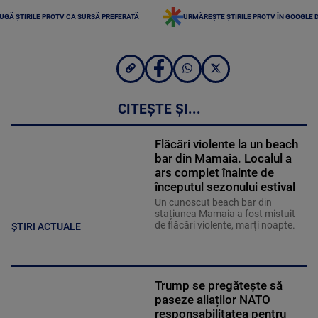
UGĂ ȘTIRILE PROTV CA SURSĂ PREFERATĂ
URMĂREȘTE ȘTIRILE PROTV ÎN GOOGLE 
CITEȘTE ȘI...
Flăcări violente la un beach
bar din Mamaia. Localul a
ars complet înainte de
începutul sezonului estival
Un cunoscut beach bar din
stațiunea Mamaia a fost mistuit
de flăcări violente, marți noapte.
ȘTIRI ACTUALE
Trump se pregătește să
paseze aliaților NATO
responsabilitatea pentru