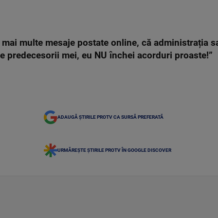
mai multe mesaje postate online, că administrația sa
de predecesorii mei, eu NU închei acorduri proaste!”
ADAUGĂ ȘTIRILE PROTV CA SURSĂ PREFERATĂ
URMĂREȘTE ȘTIRILE PROTV ÎN GOOGLE DISCOVER