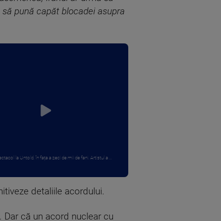
a să pună capăt blocadei asupra
ctacol la Untold, în fața a zeci de mii de fani. Artistul a ...
itiveze detaliile acordului.
e. Dar că un acord nuclear cu