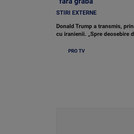
”fără grabă”
STIRI EXTERNE
Donald Trump a transmis, prin 
cu iranienii. „Spre deosebire 
PRO TV