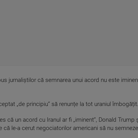
spus jurnaliștilor că semnarea unui acord nu este iminen
ceptat „de principiu” să renunțe la tot uraniul îmbogățit
s că un acord cu Iranul ar fi „iminent”, Donald Trump ș
ne că le-a cerut negociatorilor americani să nu semneze