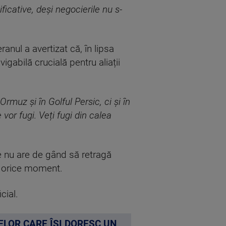
icative, deși negocierile nu s-
anul a avertizat că, în lipsa
gabilă crucială pentru aliații
rmuz și în Golful Persic, ci și în
 vor fugi. Veți fugi din calea
le nu are de gând să retragă
în orice moment.
cial.
ELOR CARE ÎȘI DORESC UN