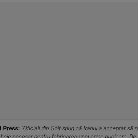
d Press:
”Oficiali din Golf spun că Iranul a acceptat să 
cheie necesar pentru fabricarea unei arme nucleare. De