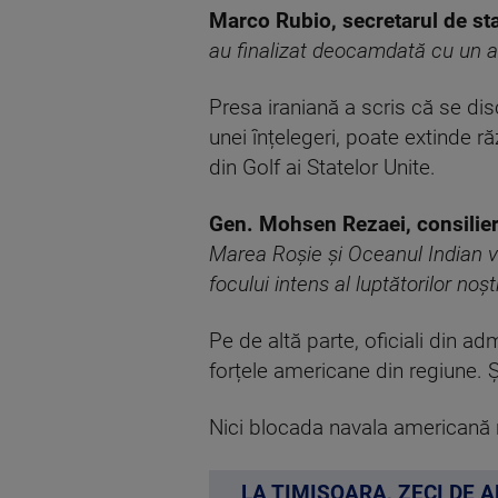
Marco Rubio, secretarul de st
au finalizat deocamdată cu un a
Presa iraniană a scris că se dis
unei înțelegeri, poate extinde r
din Golf ai Statelor Unite.
Gen. Mohsen Rezaei, consilier
Marea Roșie și Oceanul Indian veți
focului intens al luptătorilor noștr
Pe de altă parte, oficiali din a
forțele americane din regiune. 
Nici blocada navala americană n
LA TIMIȘOARA, ZECI DE 