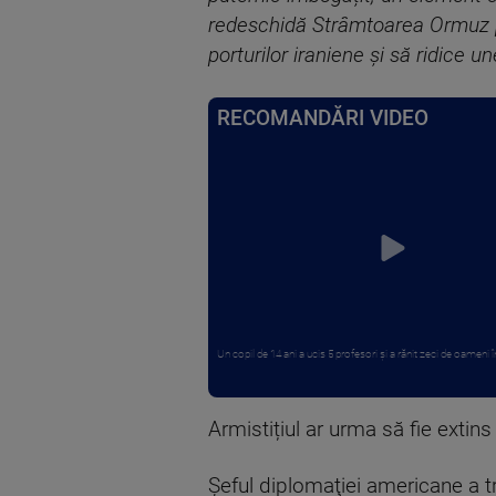
redeschidă Strâmtoarea Ormuz pe
porturilor iraniene și să ridice un
RECOMANDĂRI VIDEO
Un copil de 14 ani a ucis 5 profesori și a rănit zeci de oameni în
Armistițiul ar urma să fie extins
Șeful diplomaţiei americane a t