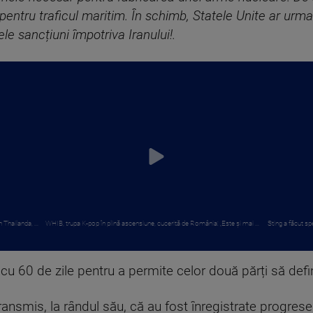
ntru traficul maritim. În schimb, Statele Unite ar urm
ele sancțiuni împotriva Iranului!.
 Thailanda, ...
WHIB, trupa K-pop în plină ascensiune, cucerită de România: „Este și mai ...
Sting a făcut spe
 cu 60 de zile pentru a permite celor două părți să defin
ransmis, la rândul său, că au fost înregistrate progres