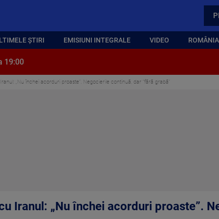
P
LTIMELE ȘTIRI
EMISIUNI INTEGRALE
VIDEO
ROMÂNIA,
a 19:00
ranul: „Nu închei acorduri proaste”. Negocierile continuă, dar ”fără grabă”
u Iranul: „Nu închei acorduri proaste”. Ne