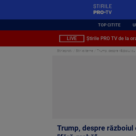
StirilePROTV
TOP CITITE
U
LIVE
Știrile PRO TV de la or
Stirileprotv
Stiri externe
Trump, despre războiul cu I
Trump, despre războiul c