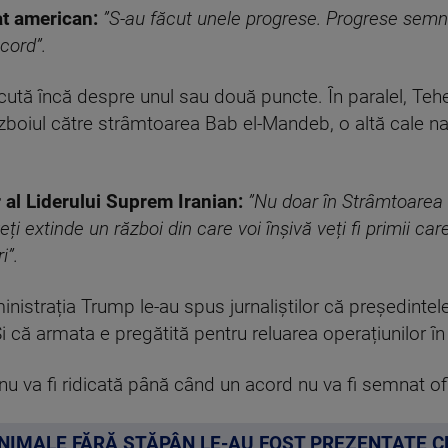
at american:
”S-au făcut unele progrese. Progrese semnif
cord”.
cută încă despre unul sau două puncte. În paralel, Teher
ăzboiul către strâmtoarea Bab el-Mandeb, o altă cale navi
 al Liderului Suprem Iranian:
”Nu doar în Strâmtoarea O
 extinde un război din care voi înșivă veți fi primii care
i”.
dministrația Trump le-au spus jurnaliștilor că președinte
Și că armata e pregătită pentru reluarea operațiunilor 
u va fi ridicată până când un acord nu va fi semnat ofi
ANIMALE FĂRĂ STĂPÂN LE-AU FOST PREZENTATE C