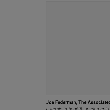
Joe Federman, The Associate
puternic îmbogățit, un element-