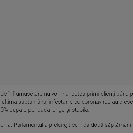
e de înfrumusețare nu vor mai putea primi clienţi până pe
În ultima săptămână, infectările cu coronavirus au crescu
30% după o perioadă lungă și stabilă.
n Cehia. Parlamentul a prelungit cu înca două săptămâni