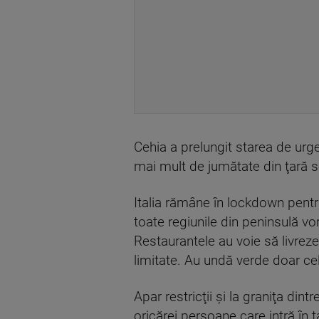
Cehia a prelungit starea de urge
mai mult de jumătate din ţară se
Italia rămâne în lockdown pentru
toate regiunile din peninsulă vo
Restaurantele au voie să livreze
limitate. Au undă verde doar cel
Apar restricţii şi la graniţa din
oricărei persoane care intră în