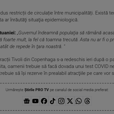
rodus restricții de circulație între municipalități. Există
sta ar înrăutăţi situaţia epidemiologică.
tuaniei:
„Guvernul îndeamnă populaţia să rămână acasă î
foarte mult, la fel că toamna trecută. Asta nu ar fi o p
atât de repede în ţara noastră. "
racții Tivoli din Copenhaga s-a redeschis ieri după o p
izita, oamenii trebuie să facă dovada unui test COVID 
 trebuie să îşi rezerve în prealabil atracţiile pe care vo
Urmărește
Știrile PRO TV
pe canalul de social media preferat: