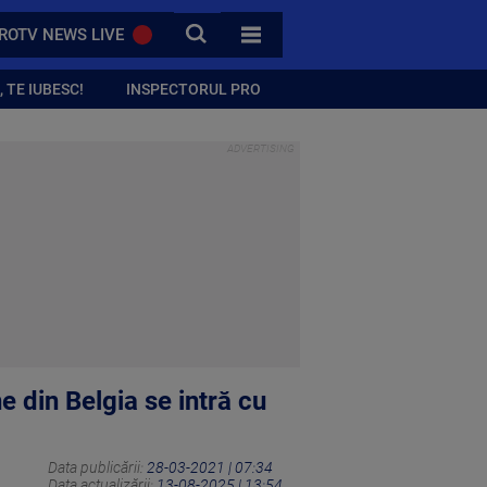
CAUTA
ROTV NEWS LIVE
TOATE CATEGORIILE
 TE IUBESC!
INSPECTORUL PRO
e din Belgia se intră cu
Data publicării:
28-03-2021 | 07:34
Data actualizării:
13-08-2025 | 13:54