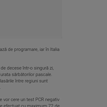
ză de programare, iar în Italia
de decese într-o singură zi,
durata sărbătorilor pascale.
asările între regiuni sunt
.
rice vor cere un test PCR negativ
ebuie efectuat cu maximum 72 de