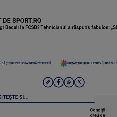
 DE SPORT.RO
gi Becali la FCSB? Tehnicianul a răspuns fabulos: „S
UGĂ ȘTIRILE PROTV CA SURSĂ PREFERATĂ
URMĂREȘTE ȘTIRILE PROTV ÎN GOOGLE 
CITEȘTE ȘI...
Condiții
greu de