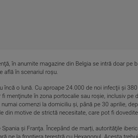
nţă, în anumite magazine din Belgia se intră doar pe ba
 află în scenariul roşu.
 încă o lună. Cu aproape 24.000 de noi infecţii şi 380 
r fi menţinute în zona portocalie sau roșie, inclusiv pe 
 numai comenzi la domiciliu şi, până pe 30 aprilie, depl
e din motive de strictă necesitate, care pot fi dovedite
tre Spania şi Franţa. Începând de marți, autorităţile ibe
 țară pe la frontiera terestră cu Hexagonul. Acesta tr