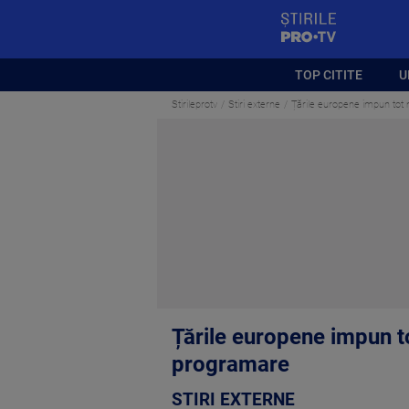
StirilePROTV
TOP CITITE
U
Stirileprotv
Stiri externe
Țările europene impun tot 
Țările europene impun to
programare
STIRI EXTERNE