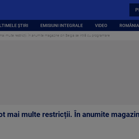
P
LTIMELE ȘTIRI
EMISIUNI INTEGRALE
VIDEO
ROMÂNIA,
mai multe restricții. În anumite magazine din Belgia se intră cu programare
t mai multe restricții. În anumite magazin