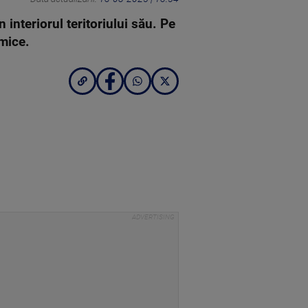
n interiorul teritoriului său. Pe
mice.