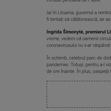
include perioada de Paște.
Iar în Lituania, guvernul a reint
fi tentați să călătorească, iar a
Ingrida Šimonytė, premierul Li
vreme, vedem că oamenii circulă 
coronavirusului nu s-ar răspândi 
În schimb, celebrul parc de dist
pandemiei. Totuşi, pentru a-l v
de ore înainte. În plus, oaspeţii