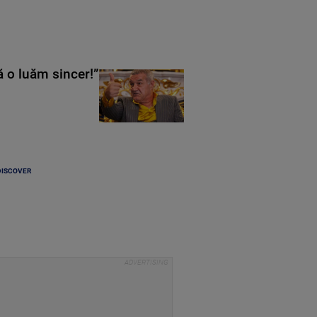
ă o luăm sincer!”
DISCOVER