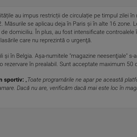
tățile au impus restricții de circulație pe timpul zilei în 
. Măsurile se aplicau deja în Paris și în alte 16 zone. L
 domiciliu. În plus, au fost intensificate controalele î
lasările care nu reprezintă o urgenţă.
i şi în Belgia. Aşa-numitele "magazine neesenţiale" s-a
facă o rezervare în prealabil. Sunt acceptate maximum 5
 sportiv:
„
Toate programările ne apar pe această platf
amare. Dacă nu are, verificăm dacă mai este loc în mag