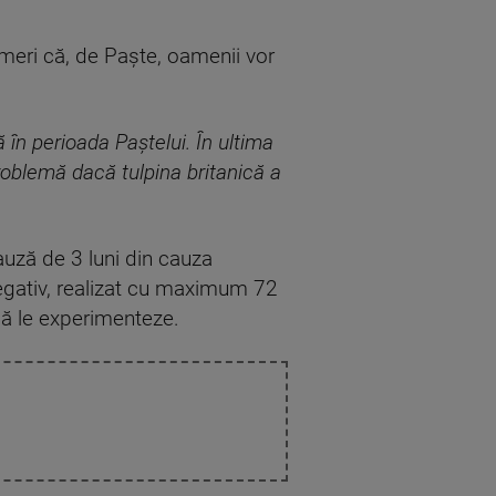
 temeri că, de Paște, oamenii vor
n perioada Paștelui. În ultima
roblemă dacă tulpina britanică a
auză de 3 luni din cauza
negativ, realizat cu maximum 72
r să le experimenteze.