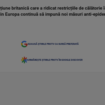
iune britanică care a ridicat restricțiile de călătorie î
 din Europa continuă să impună noi măsuri anti-epide
ADAUGĂ ȘTIRILE PROTV CA SURSĂ PREFERATĂ
URMĂREȘTE ȘTIRILE PROTV ÎN GOOGLE DISCOVER