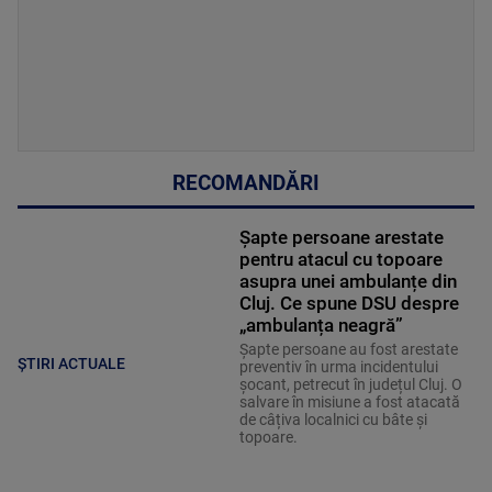
RECOMANDĂRI
Șapte persoane arestate
pentru atacul cu topoare
asupra unei ambulanțe din
Cluj. Ce spune DSU despre
„ambulanța neagră”
Șapte persoane au fost arestate
ȘTIRI ACTUALE
preventiv în urma incidentului
șocant, petrecut în județul Cluj. O
salvare în misiune a fost atacată
de câțiva localnici cu bâte și
topoare.