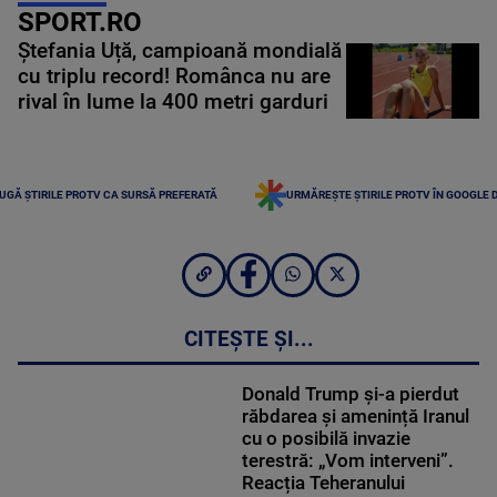
SPORT.RO
Ștefania Uță, campioană mondială
cu triplu record! Românca nu are
rival în lume la 400 metri garduri
UGĂ ȘTIRILE PROTV CA SURSĂ PREFERATĂ
URMĂREȘTE ȘTIRILE PROTV ÎN GOOGLE 
CITEȘTE ȘI...
Donald Trump și-a pierdut
răbdarea și amenință Iranul
cu o posibilă invazie
terestră: „Vom interveni”.
Reacția Teheranului