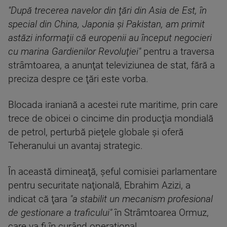
"După trecerea navelor din ţări din Asia de Est, în
special din China, Japonia şi Pakistan, am primit
astăzi informaţii că europenii au început negocieri
cu marina Gardienilor Revoluţiei"
pentru a traversa
strâmtoarea, a anunţat televiziunea de stat, fără a
preciza despre ce ţări este vorba.
Blocada iraniană a acestei rute maritime, prin care
trece de obicei o cincime din producţia mondială
de petrol, perturbă pieţele globale şi oferă
Teheranului un avantaj strategic.
În această dimineaţă, şeful comisiei parlamentare
pentru securitate naţională, Ebrahim Azizi, a
indicat că ţara
"a stabilit un mecanism profesional
de gestionare a traficului"
în Strâmtoarea Ormuz,
care va fi în curând operaţional.