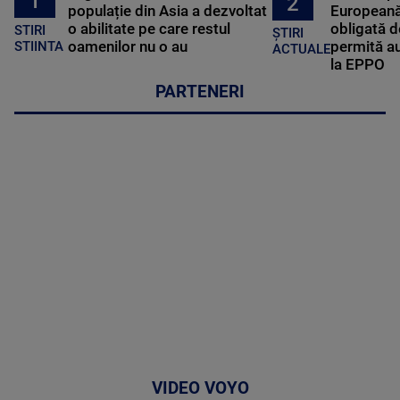
1
2
populație din Asia a dezvoltat
Europeană
o abilitate pe care restul
obligată d
STIRI
ȘTIRI
oamenilor nu o au
permită au
STIINTA
ACTUALE
la EPPO
PARTENERI
VIDEO VOYO