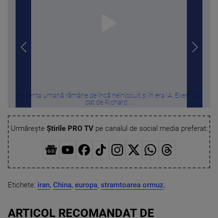
Prezența umană rămâne de încă neînlocuit și în era IA. Exemplul
Sa
dat de Richard ...
Urmărește
Știrile PRO TV
pe canalul de social media preferat:
Etichete:
iran
,
China
,
europa
,
stramtoarea ormuz
,
ARTICOL RECOMANDAT DE