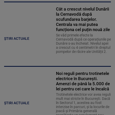
Cât a crescut nivelul Dunării
la Cernavodă după
scufundarea barjelor.
Centrala va mai putea
funcționa cel puțin nouă zile
Se văd primele efecte la
ȘTIRI ACTUALE
Cernavodă după ce operațiunile pe
Dunăre s-au încheiat. Nivelul apei
a crescut cu 4 centimetri în dreptul
pompelor de răcire ale Unității 2.
Noi reguli pentru trotinetele
electrice în București.
Amenzi de până la 5.000 de
lei pentru cei care le încalcă
Trotinetele electrice vor avea reguli
mult mai stricte în București. Dacă
în Sectorul 1, acestea au fost
ȘTIRI ACTUALE
interzise în parcuri, și la locurile de
joacă și Primăria generală
pregătește un regulament nou,