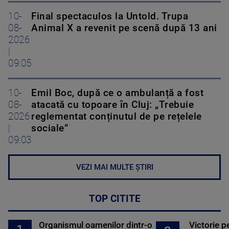
10-
Final spectaculos la Untold. Trupa
08-
Animal X a revenit pe scenă după 13 ani
2026
|
09:05
10-
Emil Boc, după ce o ambulanță a fost
08-
atacată cu topoare în Cluj: „Trebuie
2026
reglementat conținutul de pe rețelele
|
sociale”
09:03
VEZI MAI MULTE ȘTIRI
TOP CITITE
Organismul oamenilor dintr-o
Victorie p