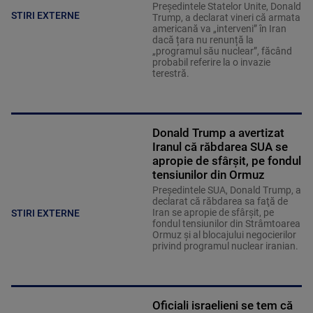
Președintele Statelor Unite, Donald
STIRI EXTERNE
Trump, a declarat vineri că armata
americană va „interveni” în Iran
dacă țara nu renunță la
„programul său nuclear”, făcând
probabil referire la o invazie
terestră.
Donald Trump a avertizat
Iranul că răbdarea SUA se
apropie de sfârșit, pe fondul
tensiunilor din Ormuz
Preşedintele SUA, Donald Trump, a
declarat că răbdarea sa faţă de
Iran se apropie de sfârşit, pe
STIRI EXTERNE
fondul tensiunilor din Strâmtoarea
Ormuz şi al blocajului negocierilor
privind programul nuclear iranian.
Oficiali israelieni se tem că