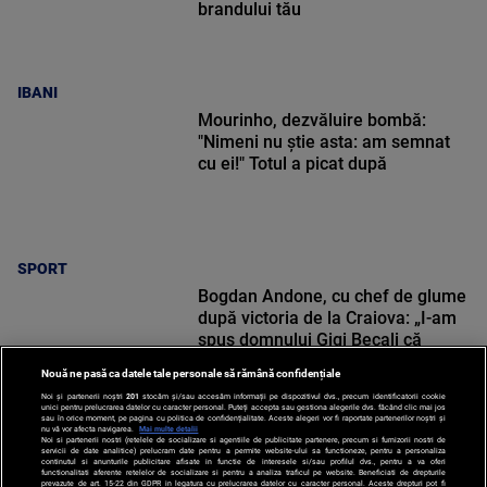
brandului tău
IBANI
Mourinho, dezvăluire bombă:
"Nimeni nu știe asta: am semnat
cu ei!" Totul a picat după
SPORT
Bogdan Andone, cu chef de glume
după victoria de la Craiova: „I-am
spus domnului Gigi Becali că
suntem incompatibili”
Nouă ne pasă ca datele tale personale să rămână confidențiale
Noi și partenerii noștri
201
stocăm și/sau accesăm informații pe dispozitivul dvs., precum identificatorii cookie
unici pentru prelucrarea datelor cu caracter personal. Puteți accepta sau gestiona alegerile dvs. făcând clic mai jos
sau în orice moment, pe pagina cu politica de confidențialitate. Aceste alegeri vor fi raportate partenerilor noștri și
nu vă vor afecta navigarea.
Mai multe detalii
Noi si partenerii nostri (retelele de socializare si agentiile de publicitate partenere, precum si furnizorii nostri de
SPORT
servicii de date analitice) prelucram date pentru a permite website-ului sa functioneze, pentru a personaliza
continutul si anunturile publicitare afisate in functie de interesele si/sau profilul dvs., pentru a va oferi
functionalitati aferente retelelor de socializare si pentru a analiza traficul pe website. Beneficiati de drepturile
prevazute de art. 15-22 din GDPR in legatura cu prelucrarea datelor cu caracter personal. Aceste drepturi pot fi