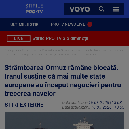
StirilePROTV
CAUTA
VOYO
TOATE 
PROTV NEWS LIVE
ULTIMELE ȘTIRI
LIVE
Știrile PRO TV ale dimineții
Stirileprotv
Stiri externe
Strâmtoarea Ormuz rămâne blocată. Iranul susține că mai
multe state europene au început negocieri pentru trecerea navelor
Strâmtoarea Ormuz rămâne blocată.
Iranul susține că mai multe state
europene au început negocieri pentru
trecerea navelor
Data publicării:
16-05-2026 | 18:03
STIRI EXTERNE
Data actualizării:
16-05-2026 | 18:03