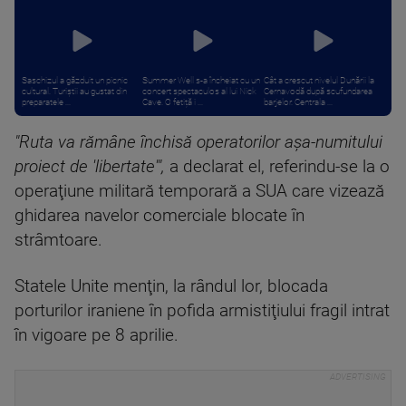
Saschizul a găzduit un picnic
Summer Well s-a încheiat cu un
Cât a crescut nivelul Dunării la
cultural. Turiștii au gustat din
concert spectaculos al lui Nick
Cernavodă după scufundarea
preparatele ...
Cave. O fetiță i ...
barjelor. Centrala ...
"Ruta va rămâne închisă operatorilor aşa-numitului
proiect de 'libertate'",
a declarat el, referindu-se la o
operaţiune militară temporară a SUA care vizează
ghidarea navelor comerciale blocate în
strâmtoare.
Statele Unite menţin, la rândul lor, blocada
porturilor iraniene în pofida armistiţiului fragil intrat
în vigoare pe 8 aprilie.