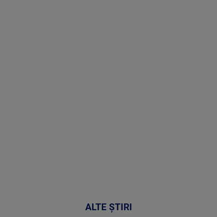
Stirile PRO
TV # 06.00 -
07 August
2026
MAI
MULTE
DETALII
03:33:11
ALTE ȘTIRI