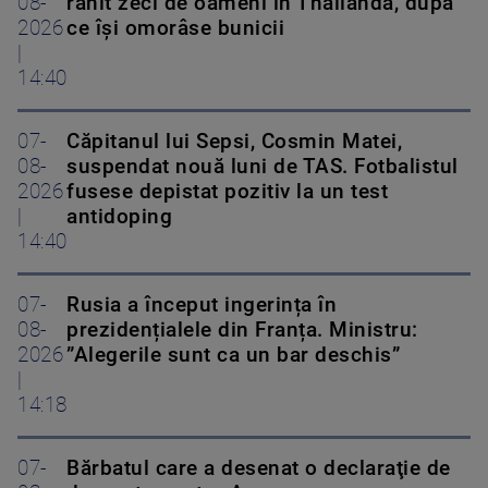
08-
rănit zeci de oameni în Thailanda, după
2026
ce își omorâse bunicii
|
14:40
07-
Căpitanul lui Sepsi, Cosmin Matei,
08-
suspendat nouă luni de TAS. Fotbalistul
2026
fusese depistat pozitiv la un test
|
antidoping
14:40
07-
Rusia a început ingerința în
08-
prezidențialele din Franța. Ministru:
2026
”Alegerile sunt ca un bar deschis”
|
14:18
07-
Bărbatul care a desenat o declaraţie de