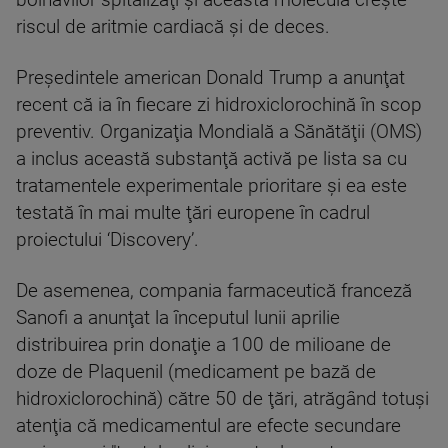
bolnavilor spitalizaţi şi această moleculă creşte
riscul de aritmie cardiacă şi de deces.
Preşedintele american Donald Trump a anunţat
recent că ia în fiecare zi hidroxiclorochină în scop
preventiv. Organizaţia Mondială a Sănătăţii (OMS)
a inclus această substanţă activă pe lista sa cu
tratamentele experimentale prioritare şi ea este
testată în mai multe ţări europene în cadrul
proiectului ‘Discovery’.
De asemenea, compania farmaceutică franceză
Sanofi a anunţat la începutul lunii aprilie
distribuirea prin donaţie a 100 de milioane de
doze de Plaquenil (medicament pe bază de
hidroxiclorochină) către 50 de ţări, atrăgând totuşi
atenţia că medicamentul are efecte secundare