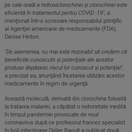
pe cale orală a hidroxiclorochinei şi clorochinei este
eficientă în tratamentul pentru COVID -19",
a
menţionat într-o scrisoare responsabilul ştiinţific
al Agenţiei americane de medicamente (FDA),
Denise Hinton.
"De asemenea, nu mai este rezonabil să credem că
beneficiile cunoscute şi potenţiale ale acestor
produse depăşesc riscul lor cunoscut şi potenţial"
,
a precizat ea, anunţând încetarea utilizării acestor
medicamente în regim de urgenţă.
Această moleculă, derivată din clorochina folosită
la tratarea malariei, a căpătat o notorietate inedită
în timpul pandemiei provocate de noul
coronavirus după ce profesorul francez specialist
în boli infecţioase Didier Raoult a publicat două