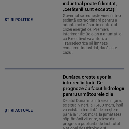
industrial poate fi limitat,
„cetățenii sunt exceptați”
Guvernul se reuneşte vineri într-o
STIRI POLITICE
şedinţă extraordinară pentru a
adopta noi măsuri în contextul
crizei energetice. Premierul
interimar Ilie Bolojan a anunțat joi
că Executivul va autoriza
Transelectrica să limiteze
consumul industrial, dacă este
cazul.
Dunărea crește ușor la
intrarea în țară. Ce
prognoze au făcut hidrologii
pentru următoarele zile
Debitul Dunării, la intrarea în ţară,
se situa, vineri, la 1.400 mc/s, însă
va exista o tendinţă de creştere
ȘTIRI ACTUALE
până la 1.450 mc/s, la jumătatea
săptămânii viitoare, reiese din
prognoza publicată de Institutul
Naţional de Hidrologie şi