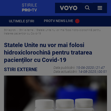
StirilePROTV
CAUTA
VOYO
TOATE 
PROTV NEWS LIVE
ULTIMELE ȘTIRI
Stirileprotv
Stiri externe
Statele Unite nu vor mai folosi hidroxiclorochină pentru
tratarea pacienților cu Covid-19
Statele Unite nu vor mai folosi
hidroxiclorochină pentru tratarea
pacienților cu Covid-19
Data publicării:
15-06-2020 | 21:47
STIRI EXTERNE
Data actualizării:
14-08-2025 | 00:51