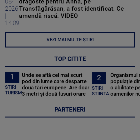
08-
dragoste pentru Anna, pe
2026
Transfăgărăşan, a fost identificat. Ce
|
amendă riscă. VIDEO
14:09
VEZI MAI MULTE ȘTIRI
TOP CITITE
Unde se află cel mai scurt
Organismul 
1
2
pod din lume care desparte
populație di
STIRI
două țări europene. Are doar
o abilitate p
STIRI
TURISM
3 metri și două fusuri orare
oamenilor nu
STIINTA
PARTENERI