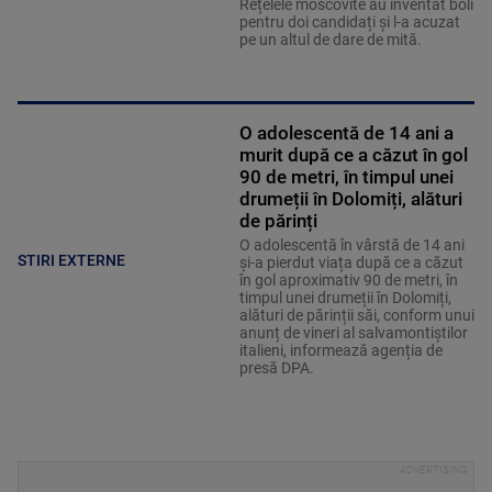
Rețelele moscovite au inventat boli
pentru doi candidați și l-a acuzat
pe un altul de dare de mită.
O adolescentă de 14 ani a
murit după ce a căzut în gol
90 de metri, în timpul unei
drumeții în Dolomiți, alături
de părinți
O adolescentă în vârstă de 14 ani
STIRI EXTERNE
și-a pierdut viața după ce a căzut
în gol aproximativ 90 de metri, în
timpul unei drumeții în Dolomiți,
alături de părinții săi, conform unui
anunț de vineri al salvamontiștilor
italieni, informează agenția de
presă DPA.