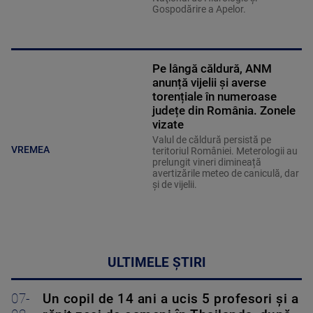
Gospodărire a Apelor.
Pe lângă căldură, ANM
anunță vijelii și averse
torențiale în numeroase
județe din România. Zonele
vizate
Valul de căldură persistă pe
VREMEA
teritoriul României. Meterologii au
prelungit vineri dimineață
avertizările meteo de caniculă, dar
și de vijelii.
ULTIMELE ȘTIRI
07-
Un copil de 14 ani a ucis 5 profesori și a