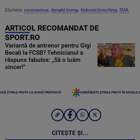
Etichete:
coronavirus
,
donald trump
,
hidroxiclorochina
,
SUA
,
ARTICOL RECOMANDAT DE
SPORT.RO
Variantă de antrenor pentru Gigi
Becali la FCSB? Tehnicianul a
răspuns fabulos: „Să o luăm
sincer!”
UGĂ ȘTIRILE PROTV CA SURSĂ PREFERATĂ
URMĂREȘTE ȘTIRILE PROTV ÎN GOOGLE 
CITEȘTE ȘI...