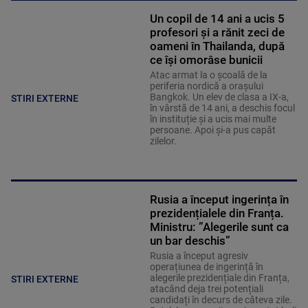
Un copil de 14 ani a ucis 5
profesori și a rănit zeci de
oameni în Thailanda, după
ce își omorâse bunicii
Atac armat la o școală de la
periferia nordică a orașului
Bangkok. Un elev de clasa a IX-a,
STIRI EXTERNE
în vârstă de 14 ani, a deschis focul
în instituție și a ucis mai multe
persoane. Apoi și-a pus capăt
zilelor.
Rusia a început ingerința în
prezidențialele din Franța.
Ministru: ”Alegerile sunt ca
un bar deschis”
Rusia a început agresiv
operațiunea de ingerință în
alegerile prezidențiale din Franța,
STIRI EXTERNE
atacând deja trei potențiali
candidați în decurs de câteva zile.