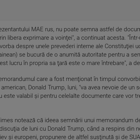
rezentantului MAE rus, nu poate semna astfel de docu
rin libera exprimare a voinţei", a continuat acesta. "Înt
vorba despre unele prevederi interne ale Constituţiei uc
rainean) se bucură de o anumită autoritate pentru a s
st lucru în propria sa ţară este o mare întrebare", a de
emorandumul care a fost menţionat în timpul convorbiri
american, Donald Trump, luni, "va avea nevoie de un se
 este valabil şi pentru celelalte documente care vor 
Times notează că ideea semnării unui memorandum des
iscuţia de luni cu Donald Trump, când a respins din nou 
ev şi europeni, propunere de altfel susţinută şi de SUA