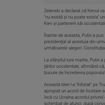
Zelenski a declarat că Kievul v
"nu există şi nu poate exista" 
Kiev şi partenerii săi occidental
Înainte de aceasta, Putin a pus 
prezidenţial al acestuia din urmă
următoarele alegeri. Constituţia
La sfârşitul lunii martie, Putin
ţărilor occidentale, afirmând că
bucure de încrederea poporului"
Această idee l-a "înfuriat" pe 
apropiat un acord de încetare
încă cu Ucraina acordul privind
schimbat de atunci: după convor