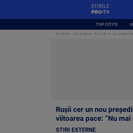
StirilePROTV
TOP CITITE
U
Stirileprotv
Stiri externe
Rușii cer un nou președint
Rușii cer un nou președ
viitoarea pace: ”Nu mai 
STIRI EXTERNE