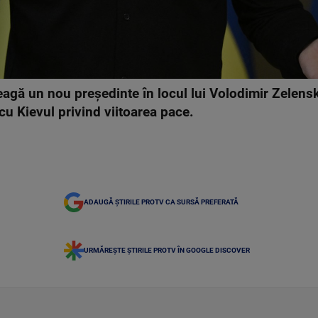
leagă un nou preşedinte în locul lui Volodimir Zelen
Kievul privind viitoarea pace.
ADAUGĂ ȘTIRILE PROTV CA SURSĂ PREFERATĂ
URMĂREȘTE ȘTIRILE PROTV ÎN GOOGLE DISCOVER