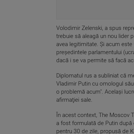
Volodimir Zelenski, a spus rep
trebuie să aleagă un nou lider p
avea legitimitate. Şi acum este 
preşedintele parlamentului (uc
dacă i se va permite să facă ace
Diplomatul rus a subliniat că m
Vladimir Putin cu omologul său 
o problemă acum". Acelaşi lucru
afirmaţiei sale.
În acest context, The Moscov 
a fost formulată de Putin după d
pentru 30 de zile, propusă de Ki