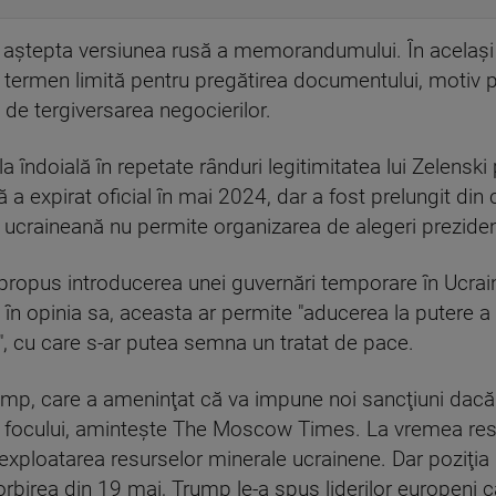
a aştepta versiunea rusă a memorandumului. În acelaşi 
un termen limită pentru pregătirea documentului, motiv 
i de tergiversarea negocierilor.
la îndoială în repetate rânduri legitimitatea lui Zelens
 a expirat oficial în mai 2024, dar a fost prelungit din 
 ucraineană nu permite organizarea de alegeri prezidenţia
 a propus introducerea unei guvernări temporare în Ucrai
, în opinia sa, aceasta ar permite "aducerea la putere a
, cu care s-ar putea semna un tratat de pace.
Trump, care a ameninţat că va impune noi sancţiuni dac
 a focului, aminteşte The Moscow Times. La vremea r
 exploatarea resurselor minerale ucrainene. Dar poziţia
birea din 19 mai, Trump le-a spus liderilor europeni că