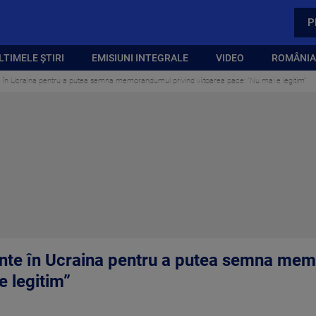
P
LTIMELE ȘTIRI
EMISIUNI INTEGRALE
VIDEO
ROMÂNIA,
e în Ucraina pentru a putea semna memorandumul privind viitoarea pace: ”Nu mai e legitim”
inte în Ucraina pentru a putea semna me
e legitim”