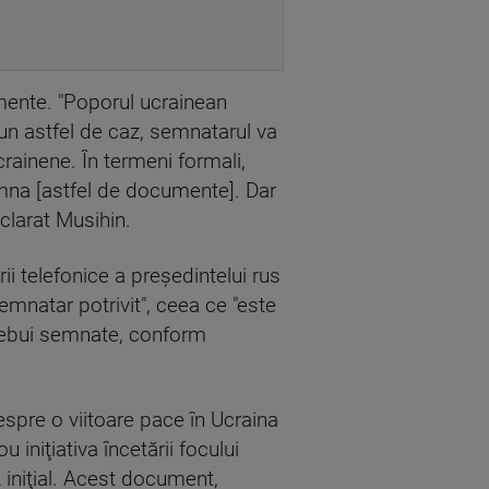
mente. "Poporul ucrainean
r-un astfel de caz, semnatarul va
rainene. În termeni formali,
emna [astfel de documente]. Dar
clarat Musihin.
i telefonice a preşedintelui rus
mnatar potrivit", ceea ce "este
trebui semnate, conform
pre o viitoare pace în Ucraina
iniţiativa încetării focului
 iniţial. Acest document,