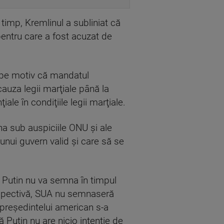
timp, Kremlinul a subliniat că
pentru care a fost acuzat de
ki pe motiv că mandatul
cauza legii marţiale până la
le în condiţiile legii marţiale.
na sub auspiciile ONU şi ale
 unui guvern valid şi care să se
ă Putin nu va semna în timpul
espectivă, SUA nu semnaseră
 preşedintelui american s-a
 Putin nu are nicio intenţie de