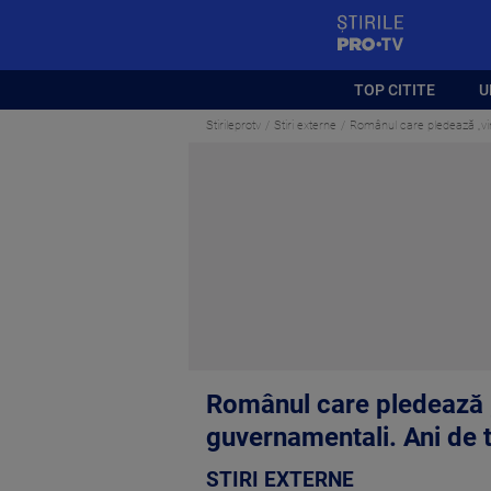
StirilePROTV
TOP CITITE
U
Stirileprotv
Stiri externe
Românul care pledează „vin
Românul care pledează „
guvernamentali. Ani de 
STIRI EXTERNE