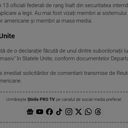
n 13 oficiali federali de rang înalt din securitatea internă
licare a legii. Au mai fost vizați membri ai sistemului ju
elor americane şi membri ai mass-media.
Unite
iată de o declarație făcută de unul dintre subordonații l
masiv" în Statele Unite, conform documentelor Departa
s imediat solicitărilor de comentarii transmise de Reut
americane.
Urmărește
Știrile PRO TV
pe canalul de social media preferat: