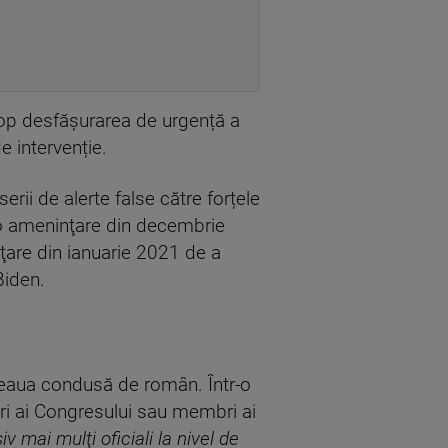
op desfășurarea de urgență a
de intervenție.
serii de alerte false către forțele
 o ameninţare din decembrie
ţare din ianuarie 2021 de a
Biden.
țeaua condusă de român. Într-o
ri ai Congresului sau membri ai
siv mai mulţi oficiali la nivel de