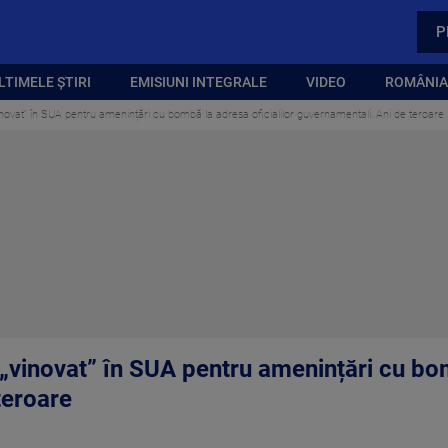
P
LTIMELE ȘTIRI
EMISIUNI INTEGRALE
VIDEO
ROMÂNIA,
ovat” în SUA pentru amenințări cu bombă la adresa oficialilor guvernamentali. Ani de teroare
vinovat” în SUA pentru amenințări cu bomb
teroare