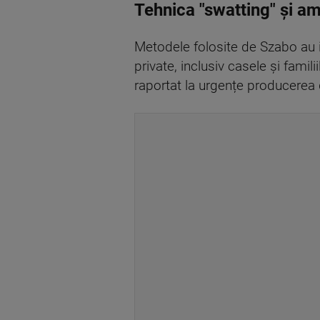
Tehnica "swatting" și a
Metodele folosite de Szabo au inc
private, inclusiv casele și famili
raportat la urgențe producerea de