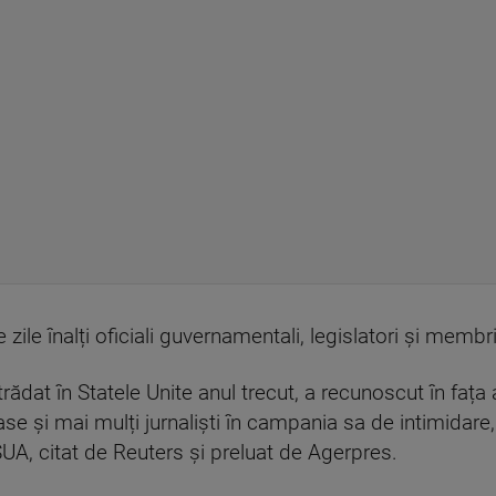
ile înalți oficiali guvernamentali, legislatori și membri
dat în Statele Unite anul trecut, a recunoscut în fața a
igioase și mai mulți jurnaliști în campania sa de intimid
SUA, citat de Reuters și preluat de Agerpres.