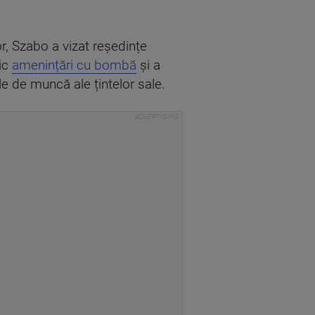
or, Szabo a vizat reședințe
nic
amenințări cu bombă
și a
le de muncă ale țintelor sale.