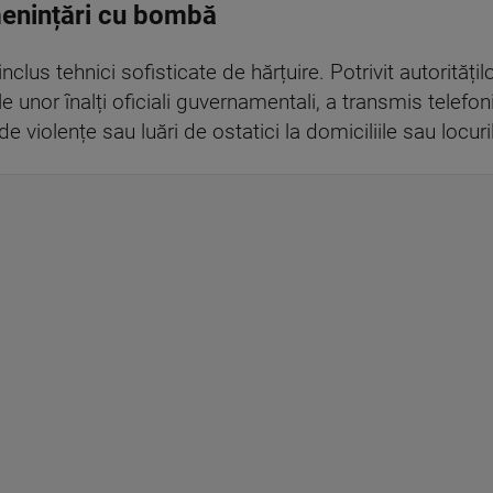
menințări cu bombă
lus tehnici sofisticate de hărțuire. Potrivit autoritățil
ile unor înalți oficiali guvernamentali, a transmis telefo
 violențe sau luări de ostatici la domiciliile sau locuri