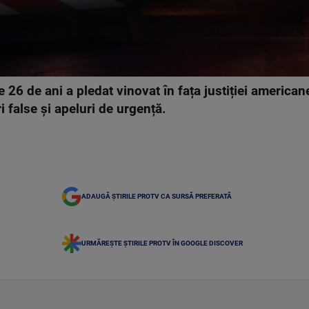
 26 de ani a pledat vinovat în fața justiției america
 false și apeluri de urgență.
ADAUGĂ ȘTIRILE PROTV CA SURSĂ PREFERATĂ
URMĂREȘTE ȘTIRILE PROTV ÎN GOOGLE DISCOVER