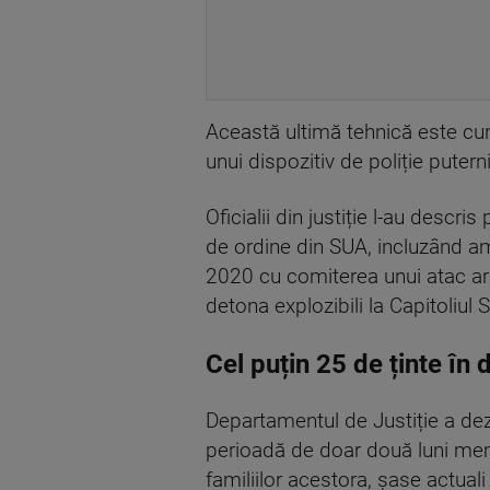
Această ultimă tehnică este cu
unui dispozitiv de poliție puterni
Oficialii din justiție l-au descri
de ordine din SUA, incluzând a
2020 cu comiterea unui atac ar
detona explozibili la Capitoliul
Cel puțin 25 de ținte în 
Departamentul de Justiție a de
perioadă de doar două luni mem
familiilor acestora, şase actuali