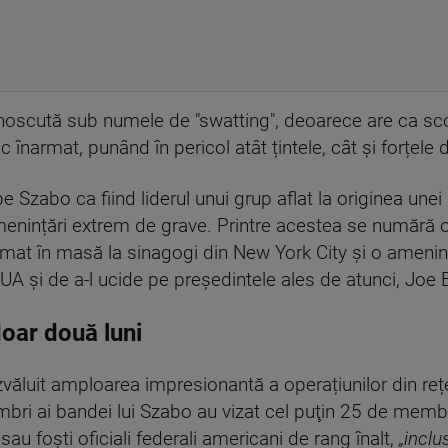
noscută sub numele de "swatting", deoarece are ca sc
c înarmat, punând în pericol atât țintele, cât și forțele 
s pe Szabo ca fiind liderul unui grup aflat la originea unei 
menințări extrem de grave. Printre acestea se numără
mat în masă la sinagogi din New York City şi o amenin
 SUA şi de a-l ucide pe preşedintele ales de atunci, Joe 
doar două luni
zvăluit amploarea impresionantă a operațiunilor din re
bri ai bandei lui Szabo au vizat cel puţin 25 de memb
 sau foşti oficiali federali americani de rang înalt,
„inclu