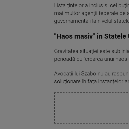
Lista țintelor a inclus și cel puţi
mai multor agenţii federale de ap
guvernamentali la nivelul stat
"Haos masiv" în Statele 
Gravitatea situației este sublin
perioadă cu "crearea unui haos 
Avocații lui Szabo nu au răspun
soluționare în fața instanțelor 