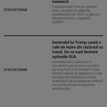
rusească
Fostul premier francez Gabriel
STIRI EXTERNE
Attal, candidat la alegerile
prezidențiale din 2027, a depus o
plângere pentru „ingerință
străină”.
Generalul lui Trump caută o
cale de ieșire din războiul cu
Iranul. De ce sunt limitate
opțiunile SUA
Generalul Dan Caine le-ar fi
transmis în privat unor consilieri
de rang înalt ai lui Donald Trump
STIRI EXTERNE
că SUA trebuie să găsească o cale
de ieșire din războiul cu Iranul,
avertizând că escaladarea militară
s-ar putea întoarce împotriva
americanilor.