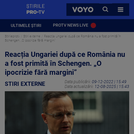
StirilePROTV
CAUTA
VOYO
TOATE 
PROTV NEWS LIVE
ULTIMELE ȘTIRI
Stirileprotv
Stiri externe
Reacția Ungariei după ce România nu a fost primită în
Schengen. „O ipocrizie fără margini”
Reacția Ungariei după ce România nu
a fost primită în Schengen. „O
ipocrizie fără margini”
Data publicării:
09-12-2022 | 15:49
STIRI EXTERNE
Data actualizării:
12-08-2025 | 15:43