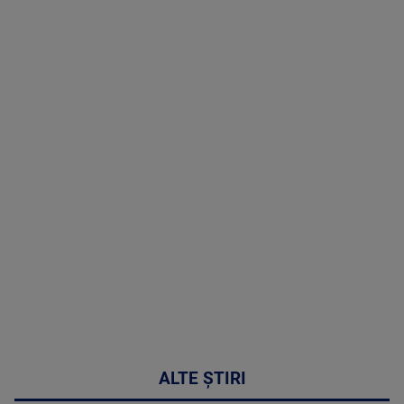
TV # 19.00 -
07 August
2026
MAI
MULTE
DETALII
48:24
ALTE ȘTIRI