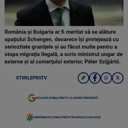
SHUTTERSTOCK
România şi Bulgaria ar fi meritat să se alăture
spaţiului Schengen, deoarece îşi protejează cu
seriozitate graniţele şi au făcut multe pentru a
stopa migraţia ilegală, a scris ministrul ungar de
externe şi al comerţului exterior, Péter Szijjártó.
STIRILEPROTV
ADAUGĂ ȘTIRILE PROTV CA SURSĂ PREFERATĂ
URMĂREȘTE ȘTIRILE PROTV ÎN GOOGLE DISCOVER