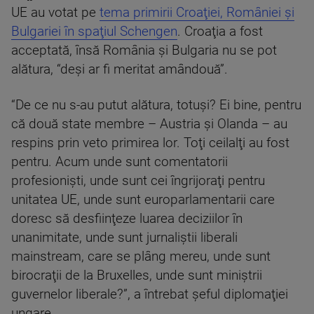
UE au votat pe
tema primirii Croaţiei, României şi
Bulgariei în spaţiul Schengen
. Croaţia a fost
acceptată, însă România şi Bulgaria nu se pot
alătura, “deşi ar fi meritat amândouă”.
“De ce nu s-au putut alătura, totuşi? Ei bine, pentru
că două state membre – Austria şi Olanda – au
respins prin veto primirea lor. Toţi ceilalţi au fost
pentru. Acum unde sunt comentatorii
profesionişti, unde sunt cei îngrijoraţi pentru
unitatea UE, unde sunt europarlamentarii care
doresc să desfiinţeze luarea deciziilor în
unanimitate, unde sunt jurnaliştii liberali
mainstream, care se plâng mereu, unde sunt
birocraţii de la Bruxelles, unde sunt miniştrii
guvernelor liberale?”, a întrebat şeful diplomaţiei
ungare.