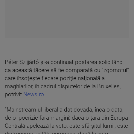
Péter Szijjártó şi-a continuat postarea solicitând
ca această tăcere să fie comparată cu “zgomotul”
care însoţeşte fiecare poziţie naţională a
maghiarilor, în cadrul disputelor de la Bruxelles,
potrivit
News.ro
.
“Mainstream-ul liberal a dat dovadă, încă o dată,
de o ipocrizie fără margini: dacă o ţară din Europa
Centrală apelează la veto, este sfârşitul lumii, este
distrugerea unităţii europene; dacă la veto