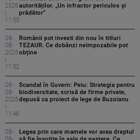
2026
autorităților. „Un infractor periculos și
|
prădător”
11:55
08-
Românii pot investi din nou în titluri
08-
TEZAUR. Ce dobânzi neimpozabile pot
2026
obține
|
11:52
08-
Scandal în Guvern: Peiu: Strategia pentru
08-
biodiversitate, scrisă de firme private,
2026
depusă ca proiect de lege de Buzoianu
|
11:46
08-
Legea prin care mamele vor avea dreptul
08-
să fie însoțite în sala de naștere. Ce