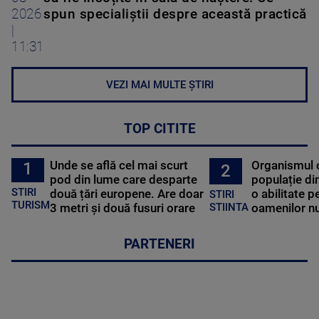
2026
spun specialiștii despre această practică
|
11:31
VEZI MAI MULTE ȘTIRI
TOP CITITE
Unde se află cel mai scurt
Organismul 
1
2
pod din lume care desparte
populație di
STIRI
două țări europene. Are doar
o abilitate p
STIRI
TURISM
3 metri și două fusuri orare
oamenilor nu
STIINTA
PARTENERI