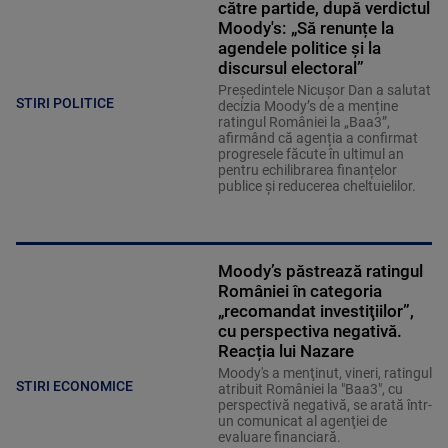
către partide, după verdictul
Moody's: „Să renunțe la
agendele politice şi la
discursul electoral”
Președintele Nicușor Dan a salutat
STIRI POLITICE
decizia Moody’s de a menține
ratingul României la „Baa3”,
afirmând că agenția a confirmat
progresele făcute în ultimul an
pentru echilibrarea finanțelor
publice și reducerea cheltuielilor.
Moody’s păstrează ratingul
României în categoria
„recomandat investiţiilor”,
cu perspectiva negativă.
Reacția lui Nazare
Moody's a menţinut, vineri, ratingul
STIRI ECONOMICE
atribuit României la "Baa3", cu
perspectivă negativă, se arată într-
un comunicat al agenţiei de
evaluare financiară.