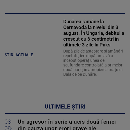
Dunărea rămâne la
Cernavodă la nivelul din 3
august. În Ungaria, debitul a
crescut cu 6 centimetri în
ultimele 3 zile la Paks
După zile de așteptare și amânări
ȘTIRI ACTUALE
repetate, ieri după-amiază a
început operațiunea de
scufundare controlată a primelor
două barje, în apropierea brațului
Bala de pe Dunăre.
ULTIMELE ȘTIRI
08-
Un agresor în serie a ucis două femei
08-
din cauza unor erori grave ale