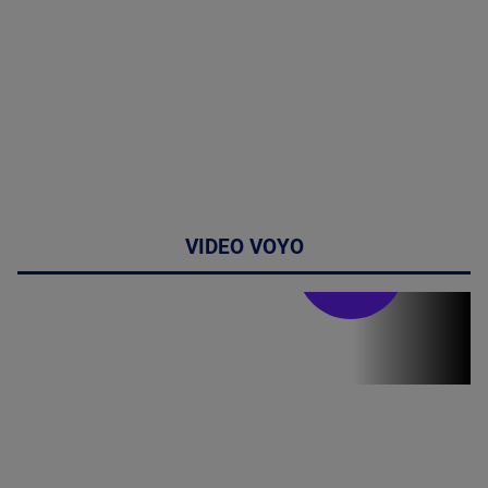
VIDEO VOYO
Stirile PRO TV
Stirile PRO