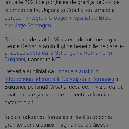
ianuarie 2023 pe porţiunea de graniţă de 344 de
kilometri dintre Ungaria şi Croaţia, ca urmare a
aprobării
integrării Croaţiei în spaţiul de liberă
circulaţie Schengen
.
Secretarul de stat în Ministerul de Interne ungar,
Bence Retvari a amintit şi de beneficiile pe care le-
ar aduce
aderarea la Schengen a României şi
Bulgariei
, transmite MTI.
Retvari a subliniat că
Ungaria a susţinut
întotdeauna aderarea la Schengen a României
şi
Bulgariei, pe lângă Croația, ceea ce, în viziunea lor,
poate creşte şi nivelul de protecţie a frontierelor
externe ale UE.
În plus, aderarea României ar facilita trecerea
graniţei pentru etnicii maghiari care trăiesc în