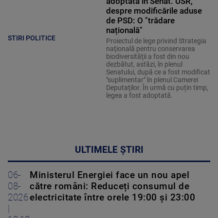
adoptată în Senat. USR,
despre modificările aduse
de PSD: O "trădare
națională"
STIRI POLITICE
Proiectul de lege privind Strategia
naţională pentru conservarea
biodiversităţii a fost din nou
dezbătut, astăzi, în plenul
Senatului, după ce a fost modificat
"suplimentar" în plenul Camerei
Deputaţilor. În urmă cu puțin timp,
legea a fost adoptată.
ULTIMELE ȘTIRI
06-
Ministerul Energiei face un nou apel
08-
către români: Reduceți consumul de
2026
electricitate între orele 19:00 și 23:00
|