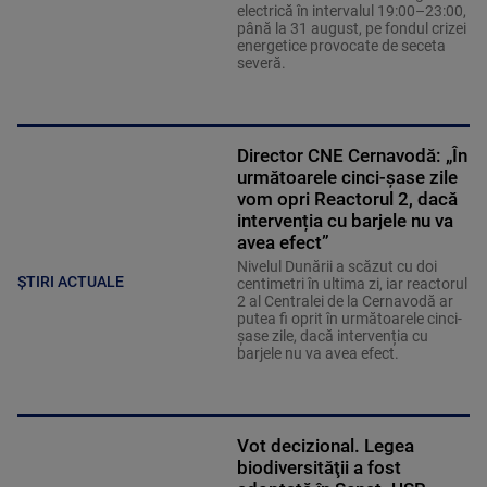
electrică în intervalul 19:00–23:00,
până la 31 august, pe fondul crizei
energetice provocate de seceta
severă.
Director CNE Cernavodă: „În
următoarele cinci-șase zile
vom opri Reactorul 2, dacă
intervenția cu barjele nu va
avea efect”
Nivelul Dunării a scăzut cu doi
ȘTIRI ACTUALE
centimetri în ultima zi, iar reactorul
2 al Centralei de la Cernavodă ar
putea fi oprit în următoarele cinci-
șase zile, dacă intervenția cu
barjele nu va avea efect.
Vot decizional. Legea
biodiversităţii a fost