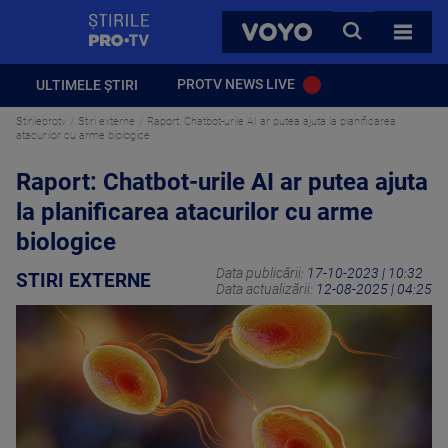
StirilePROTV
CAUTA
VOYO
TOATE 
PROTV NEWS LIVE
ULTIMELE ȘTIRI
Stirileprotv
Stiri externe
Raport: Chatbot-urile AI ar putea ajuta la planificarea
atacurilor cu arme biologice
Raport: Chatbot-urile AI ar putea ajuta
la planificarea atacurilor cu arme
biologice
Data publicării:
17-10-2023 | 10:32
STIRI EXTERNE
Data actualizării:
12-08-2025 | 04:25