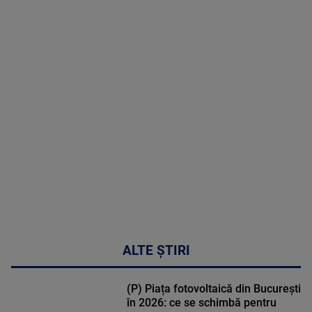
16 |
Telemedicina
in
cardiologie
MAI
MULTE
DETALII
34:04
ALTE ȘTIRI
(P) Piața fotovoltaică din București
în 2026: ce se schimbă pentru