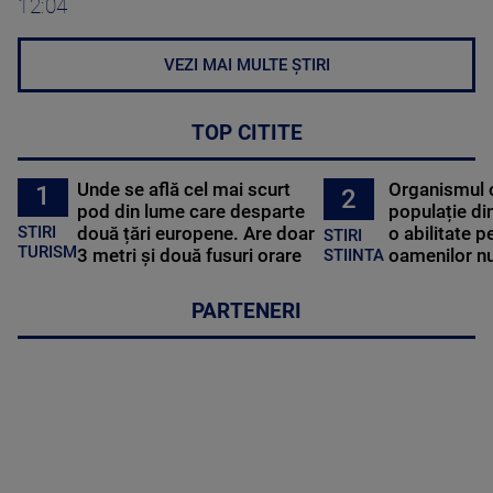
12:04
VEZI MAI MULTE ȘTIRI
TOP CITITE
Unde se află cel mai scurt
Organismul 
1
2
pod din lume care desparte
populație di
STIRI
două țări europene. Are doar
o abilitate p
STIRI
TURISM
3 metri și două fusuri orare
oamenilor nu
STIINTA
PARTENERI