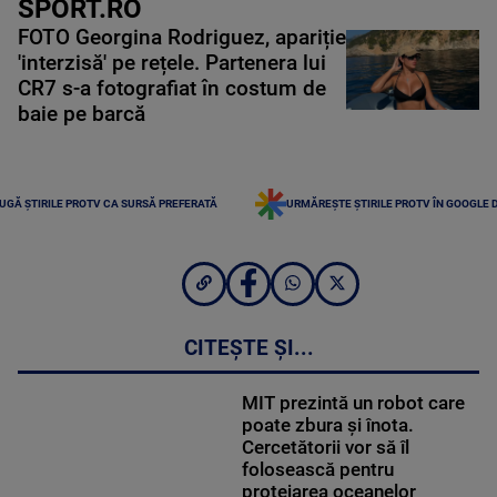
SPORT.RO
FOTO Georgina Rodriguez, apariție
'interzisă' pe rețele. Partenera lui
CR7 s-a fotografiat în costum de
baie pe barcă
UGĂ ȘTIRILE PROTV CA SURSĂ PREFERATĂ
URMĂREȘTE ȘTIRILE PROTV ÎN GOOGLE 
CITEȘTE ȘI...
MIT prezintă un robot care
poate zbura și înota.
Cercetătorii vor să îl
folosească pentru
protejarea oceanelor