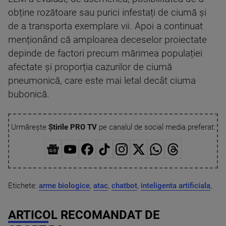
obține rozătoare sau purici infestați de ciumă și
de a transporta exemplare vii. Apoi a continuat
menționând că amploarea deceselor proiectate
depinde de factori precum mărimea populației
afectate și proporția cazurilor de ciumă
pneumonică, care este mai letal decât ciuma
bubonică.
Urmărește
Știrile PRO TV
pe canalul de social media preferat:
Etichete:
arme biologice
,
atac
,
chatbot
,
inteligenta artificiala
,
ARTICOL RECOMANDAT DE