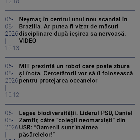
12:18
06-
Neymar, în centrul unui nou scandal în
08-
Brazilia. Ar putea fi vizat de măsuri
2026
disciplinare după ieșirea sa nervoasă.
|
VIDEO
12:13
06-
MIT prezintă un robot care poate zbura
08-
și înota. Cercetătorii vor să îl folosească
2026
pentru protejarea oceanelor
|
12:12
06-
Legea biodiversității. Liderul PSD, Daniel
08-
Zamfir, către ”colegii neomarxiști” din
2026
USR: ”Oamenii sunt înaintea
|
păsărelelor!”