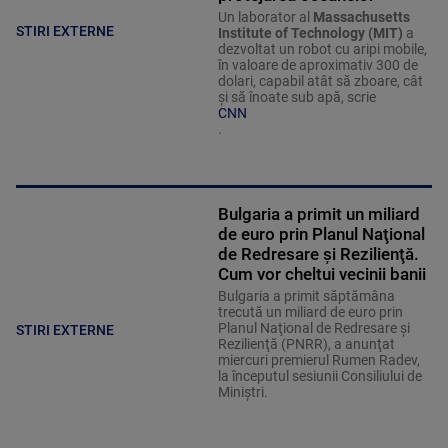
Un laborator al
Massachusetts
STIRI EXTERNE
Institute of Technology (MIT)
a
dezvoltat un robot cu aripi mobile,
în valoare de aproximativ 300 de
dolari, capabil atât să zboare, cât
și să înoate sub apă, scrie
CNN
.
Bulgaria a primit un miliard
de euro prin Planul Naţional
de Redresare şi Rezilienţă.
Cum vor cheltui vecinii banii
Bulgaria a primit săptămâna
trecută un miliard de euro prin
Planul Naţional de Redresare şi
STIRI EXTERNE
Rezilienţă (PNRR), a anunţat
miercuri premierul Rumen Radev,
la începutul sesiunii Consiliului de
Miniştri.