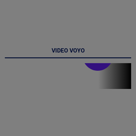
VIDEO VOYO
Doctor de
bine
Doctor de
Grijă | Ediția