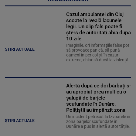
Cazul ambulanței din Cluj
scoate la iveală lacunele
legii. Un clip fals poate fi
șters de autorități abia după
10 zile
Imaginile, ori informațiile false pot
ȘTIRI ACTUALE
să provoace panică, să pună
oameni în pericol și, în cazuri
extreme, chiar să ducă la violență.
Alertă după ce doi bărbați s-
au apropiat prea mult cu o
șalupă de barjele
scufundate în Dunăre.
Polițiștii au împânzit zona
Un incident petrecut la Izvoarele în
ȘTIRI ACTUALE
zona barjelor scufundate în
Dunăre a pus în alertă autoritățile.