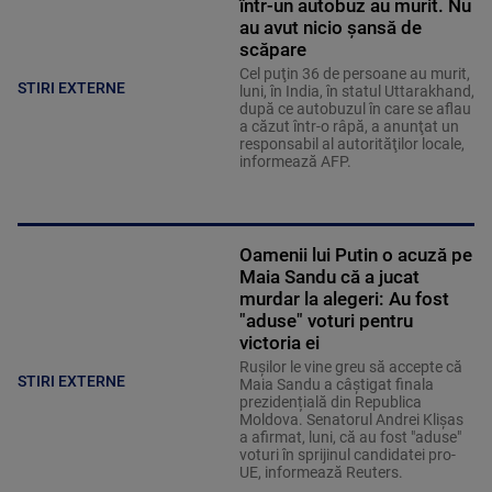
într-un autobuz au murit. Nu
au avut nicio șansă de
scăpare
Cel puţin 36 de persoane au murit,
STIRI EXTERNE
luni, în India, în statul Uttarakhand,
după ce autobuzul în care se aflau
a căzut într-o râpă, a anunţat un
responsabil al autorităţilor locale,
informează AFP.
Oamenii lui Putin o acuză pe
Maia Sandu că a jucat
murdar la alegeri: Au fost
"aduse" voturi pentru
victoria ei
Rușilor le vine greu să accepte că
STIRI EXTERNE
Maia Sandu a câștigat finala
prezidențială din Republica
Moldova. Senatorul Andrei Klişas
a afirmat, luni, că au fost "aduse"
voturi în sprijinul candidatei pro-
UE, informează Reuters.