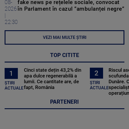
08-
fake news pe rețelele sociale, convocat
2026
în Parlament în cazul ”ambulanței negre”
|
22:30
VEZI MAI MULTE ȘTIRI
TOP CITITE
Cinci state dețin 43,2% din
Riscul a
2
1
apa dulce regenerabilă a
scufundar
lumii. Ce cantitate are, de
Dunăre. C
ȘTIRI
ȘTIRI
fapt, România
specialișt
ACTUALE
ACTUALE
operațiun
PARTENERI