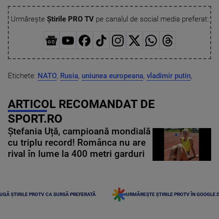
Urmărește
Știrile PRO TV
pe canalul de social media preferat:
Etichete:
NATO
,
Rusia
,
uniunea europeana
,
vladimir putin
,
ARTICOL RECOMANDAT DE
SPORT.RO
Ștefania Uță, campioană mondială
cu triplu record! Românca nu are
rival în lume la 400 metri garduri
UGĂ ȘTIRILE PROTV CA SURSĂ PREFERATĂ
URMĂREȘTE ȘTIRILE PROTV ÎN GOOGLE 