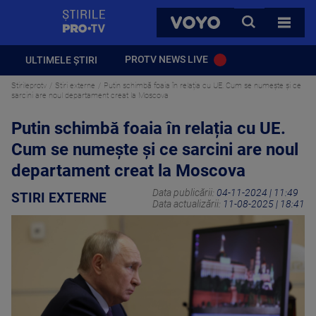
StirilePROTV
CAUTA
VOYO
TOATE 
PROTV NEWS LIVE
ULTIMELE ȘTIRI
Stirileprotv
Stiri externe
Putin schimbă foaia în relația cu UE. Cum se numește și ce
sarcini are noul departament creat la Moscova
Putin schimbă foaia în relația cu UE.
Cum se numește și ce sarcini are noul
departament creat la Moscova
Data publicării:
04-11-2024 | 11:49
STIRI EXTERNE
Data actualizării:
11-08-2025 | 18:41