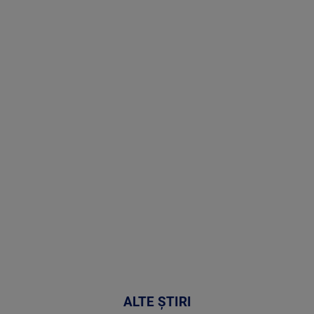
Stirile PRO
TV # 19.00 -
10 August
2026
MAI
MULTE
DETALII
46:08
ALTE ȘTIRI