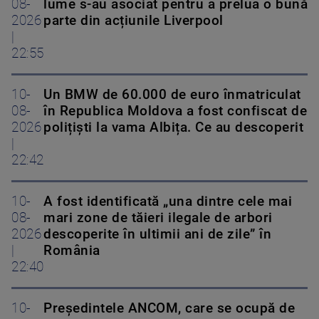
08-
lume s-au asociat pentru a prelua o bună
2026
parte din acțiunile Liverpool
|
22:55
10-
Un BMW de 60.000 de euro înmatriculat
08-
în Republica Moldova a fost confiscat de
2026
polițiști la vama Albița. Ce au descoperit
|
22:42
10-
A fost identificată „una dintre cele mai
08-
mari zone de tăieri ilegale de arbori
2026
descoperite în ultimii ani de zile” în
|
România
22:40
10-
Președintele ANCOM, care se ocupă de