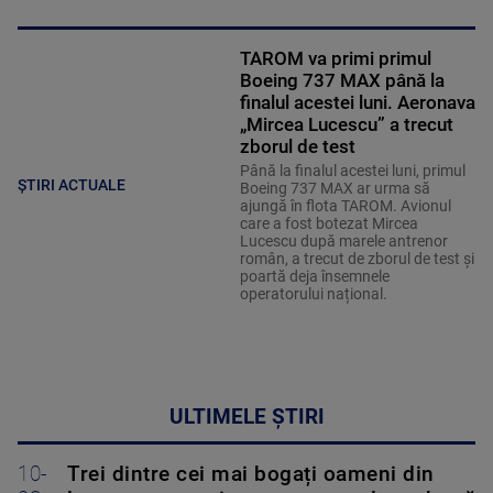
TAROM va primi primul
Boeing 737 MAX până la
finalul acestei luni. Aeronava
„Mircea Lucescu” a trecut
zborul de test
Până la finalul acestei luni, primul
ȘTIRI ACTUALE
Boeing 737 MAX ar urma să
ajungă în flota TAROM. Avionul
care a fost botezat Mircea
Lucescu după marele antrenor
român, a trecut de zborul de test și
poartă deja însemnele
operatorului național.
ULTIMELE ȘTIRI
10-
Trei dintre cei mai bogați oameni din