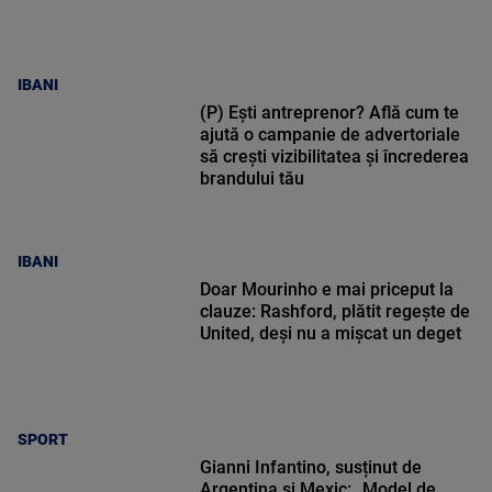
IBANI
(P) Ești antreprenor? Află cum te
ajută o campanie de advertoriale
să crești vizibilitatea și încrederea
brandului tău
IBANI
Doar Mourinho e mai priceput la
clauze: Rashford, plătit regește de
United, deși nu a mișcat un deget
SPORT
Gianni Infantino, susținut de
Argentina şi Mexic: „Model de