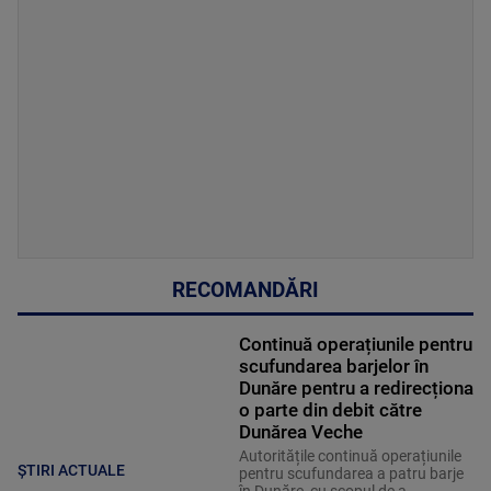
RECOMANDĂRI
Continuă operațiunile pentru
scufundarea barjelor în
Dunăre pentru a redirecționa
o parte din debit către
Dunărea Veche
Autoritățile continuă operațiunile
ȘTIRI ACTUALE
pentru scufundarea a patru barje
în Dunăre, cu scopul de a