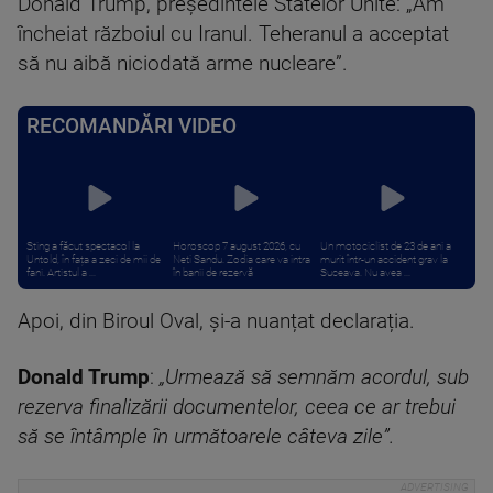
Donald Trump, președintele Statelor Unite: „Am
încheiat războiul cu Iranul. Teheranul a acceptat
să nu aibă niciodată arme nucleare”.
RECOMANDĂRI VIDEO
Sting a făcut spectacol la
Horoscop 7 august 2026, cu
Un motociclist de 23 de ani a
Untold, în fața a zeci de mii de
Neti Sandu. Zodia care va intra
murit într-un accident grav la
fani. Artistul a ...
în banii de rezervă
Suceava. Nu avea ...
Apoi, din Biroul Oval, și-a nuanțat declarația.
Donald Trump
:
„Urmează să semnăm acordul, sub
rezerva finalizării documentelor, ceea ce ar trebui
să se întâmple în următoarele câteva zile”.