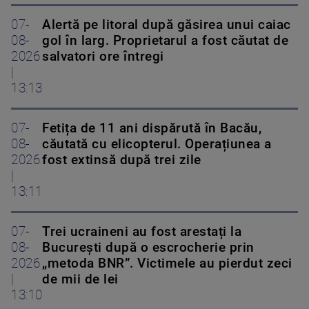
07-
Alertă pe litoral după găsirea unui caiac
08-
gol în larg. Proprietarul a fost căutat de
2026
salvatori ore întregi
|
13:13
07-
Fetița de 11 ani dispărută în Bacău,
08-
căutată cu elicopterul. Operațiunea a
2026
fost extinsă după trei zile
|
13:11
07-
Trei ucraineni au fost arestați la
08-
București după o escrocherie prin
2026
„metoda BNR”. Victimele au pierdut zeci
|
de mii de lei
13:10