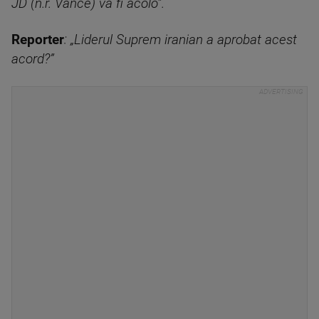
JD (n.r. Vance) va fi acolo”.
Reporter
: „Liderul Suprem iranian a aprobat acest
acord?”