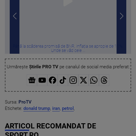
Până la scăderea promisă de BNR, inflația se apropie de 11%.
Sti
Unde se văd cele ...
Urmărește
Știrile PRO TV
pe canalul de social media preferat:
Sursa:
ProTV
Etichete:
donald trump
,
iran
,
petrol
,
ARTICOL RECOMANDAT DE
SPORT.RO