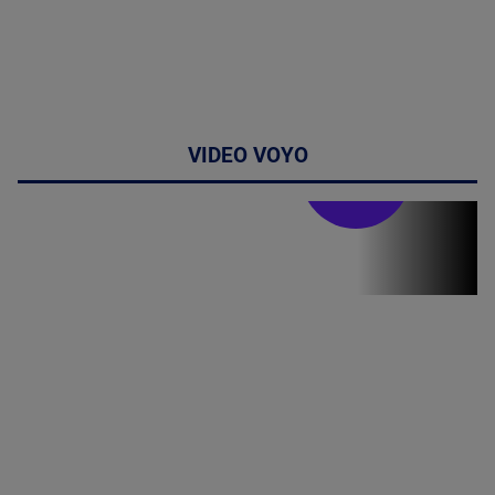
VIDEO VOYO
Doctor de
bine
(P) Terapia
hormonală în