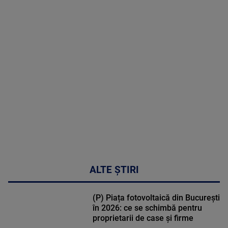
menopauză
poate
corecta
sindromul
cardio-
metabolic
MAI
MULTE
DETALII
17:46
ALTE ȘTIRI
(P) Piața fotovoltaică din București
în 2026: ce se schimbă pentru
proprietarii de case și firme