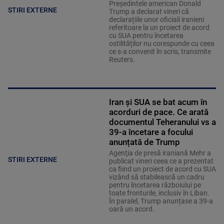
Președintele american Donald
STIRI EXTERNE
Trump a declarat vineri că
declarațiile unor oficiali iranieni
referitoare la un proiect de acord
cu SUA pentru încetarea
ostilităților nu corespunde cu ceea
ce s-a convenit în scris, transmite
Reuters.
Iran și SUA se bat acum în
acorduri de pace. Ce arată
documentul Teheranului vs a
39-a încetare a focului
anunțată de Trump
Agenţia de presă iraniană Mehr a
STIRI EXTERNE
publicat vineri ceea ce a prezentat
ca fiind un proiect de acord cu SUA
vizând să stabilească un cadru
pentru încetarea războiului pe
toate fronturile, inclusiv în Liban.
În paralel, Trump anunțase a 39-a
oară un acord.