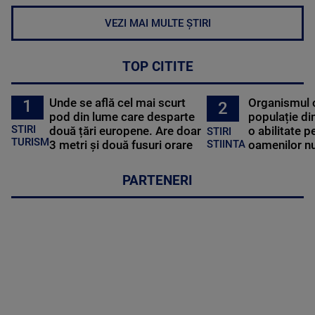
VEZI MAI MULTE ȘTIRI
TOP CITITE
Unde se află cel mai scurt
Organismul 
1
2
pod din lume care desparte
populație di
STIRI
două țări europene. Are doar
o abilitate p
STIRI
TURISM
3 metri și două fusuri orare
oamenilor nu
STIINTA
PARTENERI