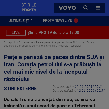
StirilePROTV
CAUTA
VOYO
TOATE 
PROTV NEWS LIVE
ULTIMELE ȘTIRI
LIVE
Știrile PRO TV de la ora 13:00
Stirileprotv
Stiri externe
Piețele pariază pe pacea dintre SUA și Iran. Cotația
petrolului s-a prăbușit la cel mai mic nivel de la începutul războiului
Piețele pariază pe pacea dintre SUA și
Iran. Cotația petrolului s-a prăbușit la
cel mai mic nivel de la începutul
războiului
Data publicării:
12-06-2026 | 20:31
STIRI EXTERNE
Data actualizării:
12-06-2026 | 20:31
Donald Trump a anunțat, din nou, semnarea
iminentă a unui acord de pace cu Teheranul.