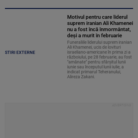
Motivul pentru care liderul
suprem iranian Ali Khamenei
nu a fost încă înmormântat,
deși a murit în februarie
Funeraliile liderului suprem iranian
Ali Khamenei, ucis de lovituri
israeliano-americane în prima zi a
STIRI EXTERNE
războiului, pe 28 februarie, au fost
"amânate" pentru sfârşitul lunii
iunie sau începutul lunii iulie, a
indicat primarul Teheranului,
Alireza Zakani.