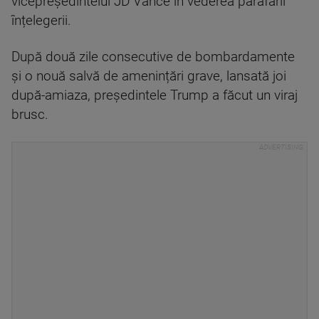
vicepreședintelui JD Vance în vederea parafării
înțelegerii.
După două zile consecutive de bombardamente
și o nouă salvă de amenințări grave, lansată joi
după-amiaza, președintele Trump a făcut un viraj
brusc.