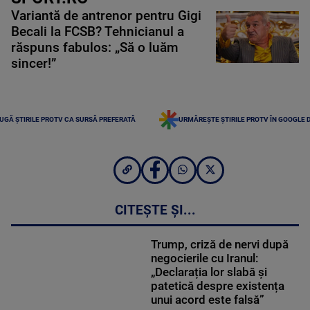
Variantă de antrenor pentru Gigi
Becali la FCSB? Tehnicianul a
răspuns fabulos: „Să o luăm
sincer!”
UGĂ ȘTIRILE PROTV CA SURSĂ PREFERATĂ
URMĂREȘTE ȘTIRILE PROTV ÎN GOOGLE 
CITEȘTE ȘI...
Trump, criză de nervi după
negocierile cu Iranul:
„Declarația lor slabă și
patetică despre existența
unui acord este falsă”