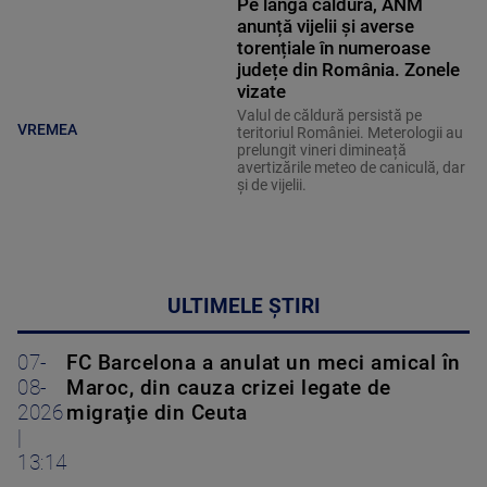
Pe lângă căldură, ANM
anunță vijelii și averse
torențiale în numeroase
județe din România. Zonele
vizate
Valul de căldură persistă pe
VREMEA
teritoriul României. Meterologii au
prelungit vineri dimineață
avertizările meteo de caniculă, dar
și de vijelii.
ULTIMELE ȘTIRI
07-
FC Barcelona a anulat un meci amical în
08-
Maroc, din cauza crizei legate de
2026
migraţie din Ceuta
|
13:14