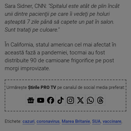
Sara Sidner, CNN:
"Spitalul este atât de plin încât
unii dintre pacienţii pe care îi vedeţi pe holuri
aşteaptă 7 zile până să capete un pat în salon.
Sunt trataţi pe culoare."
În California, statul american cel mai afectat în
această fază a pandemiei, tocmai au fost
distribuite 90 de camioane frigorifice pe post
morgi improvizate.
Urmărește
Știrile PRO TV
pe canalul de social media preferat:
Etichete:
cazuri
,
coronavirus
,
Marea Britanie
,
SUA
,
vaccinare
,