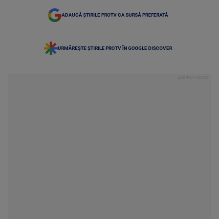
ADAUGĂ ȘTIRILE PROTV CA SURSĂ PREFERATĂ
URMĂREȘTE ȘTIRILE PROTV ÎN GOOGLE DISCOVER