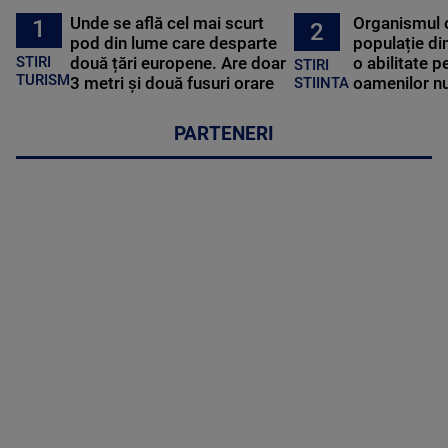
Unde se află cel mai scurt
Organismul 
1
2
pod din lume care desparte
populație di
STIRI
două țări europene. Are doar
o abilitate p
STIRI
TURISM
3 metri și două fusuri orare
oamenilor nu
STIINTA
PARTENERI