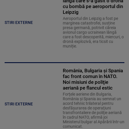
lângă care s-a găsit o dronă
cu bombă pe aeroportul din
Leipzig
Aeroportul din Leipzig a fost pe
STIRI EXTERNE
marginea catastrofei, susține
presa germană, potrivit căreia
avionul cargo ucrainean lângă
care a fost descoperită, miercuri, o
dronă explozivă, era ticsit cu
muniție.
România, Bulgaria şi Spania
fac front comun în NATO.
Noi misiuni de poliţie
aeriană pe flancul estic
Forţele aeriene din Bulgaria,
România şi Spania au semnat un
acord tehnic trilateral pentru
STIRI EXTERNE
desfăşurarea de operaţiuni
transfrontaliere de poliţie aeriană
în cadrul NATO, afirmă joi
Ministerul bulgar al Apărării într-un
comunicat.