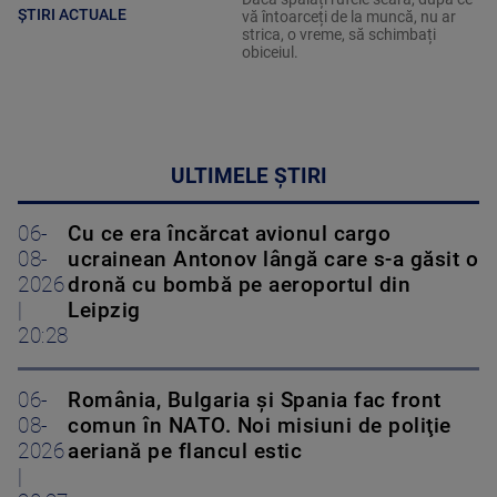
ȘTIRI ACTUALE
vă întoarceți de la muncă, nu ar
strica, o vreme, să schimbați
obiceiul.
ULTIMELE ȘTIRI
06-
Cu ce era încărcat avionul cargo
08-
ucrainean Antonov lângă care s-a găsit o
2026
dronă cu bombă pe aeroportul din
|
Leipzig
20:28
06-
România, Bulgaria şi Spania fac front
08-
comun în NATO. Noi misiuni de poliţie
2026
aeriană pe flancul estic
|