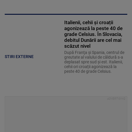
Italienii, cehii și croații
agonizează la peste 40 de
grade Celsius. În Slovacia,
debitul Dunării are cel mai
scăzut nivel
După Franţa şi Spania, centrul de
STIRI EXTERNE
greutate al valului de căldură s-a
deplasat spre sud şi est. Italienii,
cehii ori croații agonizează la
peste 40 de grade Celsius.