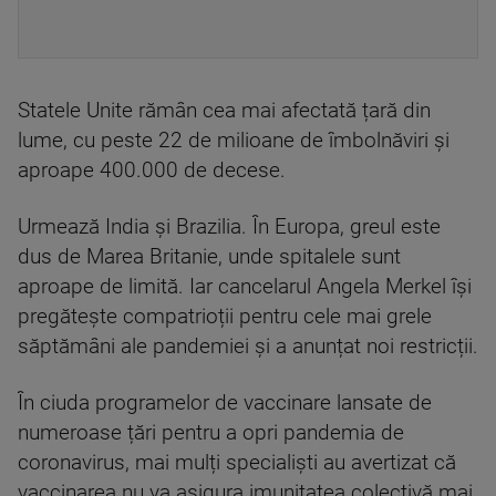
Statele Unite rămân cea mai afectată țară din
lume, cu peste 22 de milioane de îmbolnăviri și
aproape 400.000 de decese.
Urmează India și Brazilia. În Europa, greul este
dus de Marea Britanie, unde spitalele sunt
aproape de limită. Iar cancelarul Angela Merkel își
pregătește compatrioții pentru cele mai grele
săptămâni ale pandemiei și a anunțat noi restricții.
În ciuda programelor de vaccinare lansate de
numeroase țări pentru a opri pandemia de
coronavirus, mai mulți specialiști au avertizat că
vaccinarea nu va asigura imunitatea colectivă mai