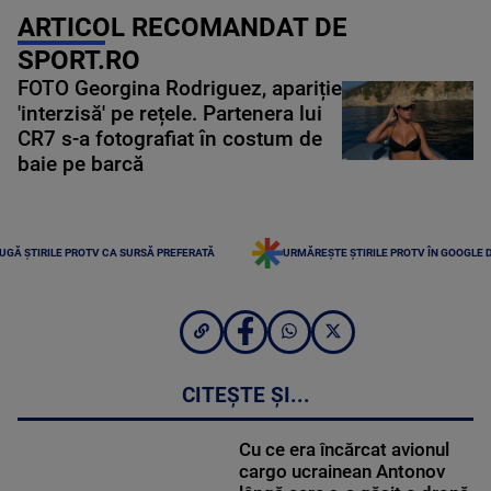
ARTICOL RECOMANDAT DE
SPORT.RO
FOTO Georgina Rodriguez, apariție
'interzisă' pe rețele. Partenera lui
CR7 s-a fotografiat în costum de
baie pe barcă
UGĂ ȘTIRILE PROTV CA SURSĂ PREFERATĂ
URMĂREȘTE ȘTIRILE PROTV ÎN GOOGLE 
CITEȘTE ȘI...
Cu ce era încărcat avionul
cargo ucrainean Antonov