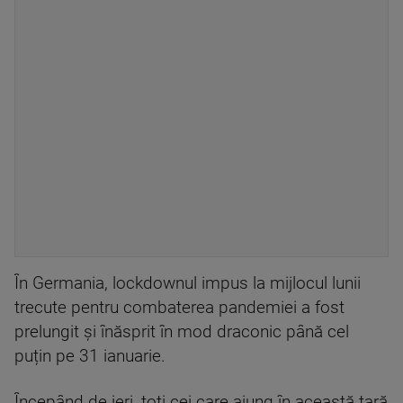
În Germania, lockdownul impus la mijlocul lunii
trecute pentru combaterea pandemiei a fost
prelungit și înăsprit în mod draconic până cel
puțin pe 31 ianuarie.
Începând de ieri, toţi cei care ajung în această ţară