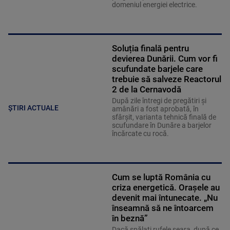
domeniul energiei electrice.
Soluția finală pentru
devierea Dunării. Cum vor fi
scufundate barjele care
trebuie să salveze Reactorul
2 de la Cernavodă
După zile întregi de pregătiri și
ȘTIRI ACTUALE
amânări a fost aprobată, în
sfârșit, varianta tehnică finală de
scufundare în Dunăre a barjelor
încărcate cu rocă.
Cum se luptă România cu
criza energetică. Orașele au
devenit mai întunecate. „Nu
înseamnă să ne întoarcem
în beznă”
Dacă spălați rufele seara, după ce