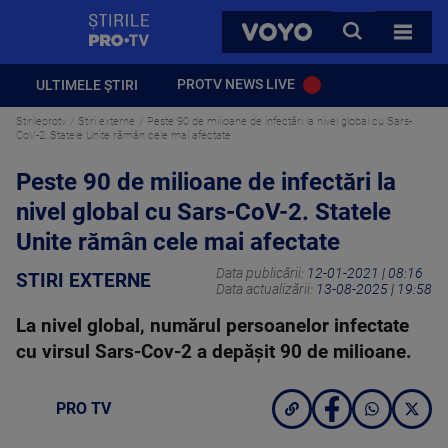
StirilePROTV
CAUTA
VOYO
TOATE 
PROTV NEWS LIVE
ULTIMELE ȘTIRI
Stirileprotv
Stiri externe
Peste 90 de milioane de infectări la nivel global cu Sars-
CoV-2. Statele Unite rămân cele mai afectate
Peste 90 de milioane de infectări la
nivel global cu Sars-CoV-2. Statele
Unite rămân cele mai afectate
Data publicării:
12-01-2021 | 08:16
STIRI EXTERNE
Data actualizării:
13-08-2025 | 19:58
La nivel global, numărul persoanelor infectate
cu virsul Sars-Cov-2 a depăşit 90 de milioane.
PRO TV