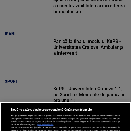
să crești vizibilitatea și încrederea
brandului tău
IBANI
Panică la finalul meciului KuPS -
Universitatea Craiova! Ambulanța
a intervenit
SPORT
KuPS - Universitatea Craiova 1-1,
pe Sport.ro. Momente de panică în
prelungiri!
Nouă ne pasă ca datele tale personale să rămână confidențiale
Noi și partenerii noștri
201
stocăm și/sau accesăm informații pe dispozitivul dvs., precum identificatorii cookie
unici pentru prelucrarea datelor cu caracter personal. Puteți accepta sau gestiona alegerile dvs. făcând clic mai jos
sau în orice moment, pe pagina cu politica de confidențialitate. Aceste alegeri vor fi raportate partenerilor noștri și
nu vă vor afecta navigarea.
Mai multe detalii
Noi si partenerii nostri (retelele de socializare si agentiile de publicitate partenere, precum si furnizorii nostri de
SPORT
servicii de date analitice) prelucram date pentru a permite website-ului sa functioneze, pentru a personaliza