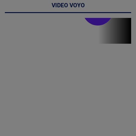
VIDEO VOYO
Stirile PRO TV
Stirile PRO
TV # 17.00 -
06 August
2026
MAI
MULTE
DETALII