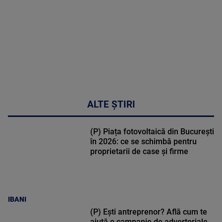
53:57
ALTE ȘTIRI
(P) Piața fotovoltaică din București
în 2026: ce se schimbă pentru
proprietarii de case și firme
IBANI
(P) Ești antreprenor? Află cum te
ajută o campanie de advertoriale