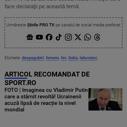
face declaraţii pe această temă.
Urmărește
Știrile PRO TV
pe canalul de social media preferat:
Etichete:
despagubiri
,
femeie
,
hiv
,
italia
,
laborator
,
ARTICOL RECOMANDAT DE
SPORT.RO
FOTO | Imaginea cu Vladimir Putin
care a stârnit revoltă! Ucrainenii
acuză lipsă de reacție la nivel
mondial