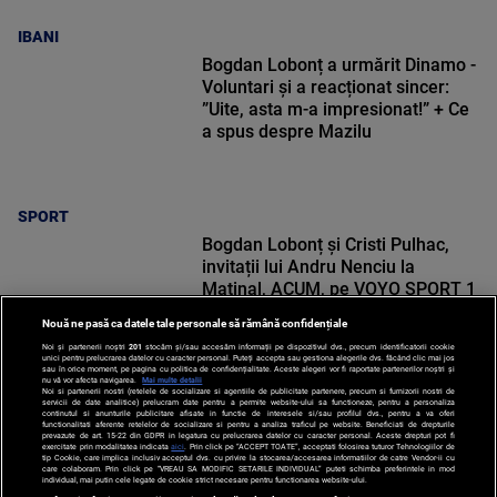
IBANI
Bogdan Lobonț a urmărit Dinamo -
Voluntari și a reacționat sincer:
”Uite, asta m-a impresionat!” + Ce
a spus despre Mazilu
SPORT
Bogdan Lobonț și Cristi Pulhac,
invitații lui Andru Nenciu la
Matinal, ACUM, pe VOYO SPORT 1
Nouă ne pasă ca datele tale personale să rămână confidențiale
Noi și partenerii noștri
201
stocăm și/sau accesăm informații pe dispozitivul dvs., precum identificatorii cookie
unici pentru prelucrarea datelor cu caracter personal. Puteți accepta sau gestiona alegerile dvs. făcând clic mai jos
sau în orice moment, pe pagina cu politica de confidențialitate. Aceste alegeri vor fi raportate partenerilor noștri și
nu vă vor afecta navigarea.
Mai multe detalii
Noi si partenerii nostri (retelele de socializare si agentiile de publicitate partenere, precum si furnizorii nostri de
SPORT
servicii de date analitice) prelucram date pentru a permite website-ului sa functioneze, pentru a personaliza
continutul si anunturile publicitare afisate in functie de interesele si/sau profilul dvs., pentru a va oferi
functionalitati aferente retelelor de socializare si pentru a analiza traficul pe website. Beneficiati de drepturile
prevazute de art. 15-22 din GDPR in legatura cu prelucrarea datelor cu caracter personal. Aceste drepturi pot fi
exercitate prin modalitatea indicata
aici
. Prin click pe “ACCEPT TOATE”, acceptati folosirea tuturor Tehnologiilor de
tip Cookie, care implica inclusiv acceptul dvs. cu privire la stocarea/accesarea informatiilor de catre Vendor-ii cu
care colaboram. Prin click pe “VREAU SA MODIFIC SETARILE INDIVIDUAL” puteti schimba preferintele in mod
individual, mai putin cele legate de cookie strict necesare pentru functionarea website-ului.