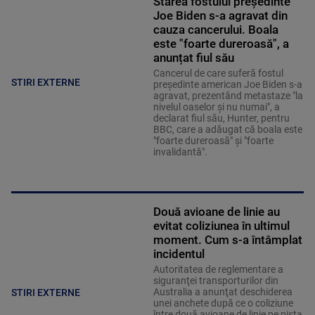
Starea fostului președinte
Joe Biden s-a agravat din
cauza cancerului. Boala
este "foarte dureroasă", a
anunțat fiul său
Cancerul de care suferă fostul
STIRI EXTERNE
preşedinte american Joe Biden s-a
agravat, prezentând metastaze "la
nivelul oaselor şi nu numai", a
declarat fiul său, Hunter, pentru
BBC, care a adăugat că boala este
"foarte dureroasă" şi "foarte
invalidantă".
Două avioane de linie au
evitat coliziunea în ultimul
moment. Cum s-a întâmplat
incidentul
Autoritatea de reglementare a
siguranţei transporturilor din
Australia a anunţat deschiderea
STIRI EXTERNE
unei anchete după ce o coliziune
între două avioane de linie pe pista