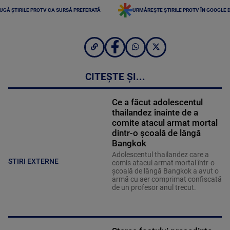
UGĂ ȘTIRILE PROTV CA SURSĂ PREFERATĂ
URMĂREȘTE ȘTIRILE PROTV ÎN GOOGLE 
CITEȘTE ȘI...
Ce a făcut adolescentul
thailandez înainte de a
comite atacul armat mortal
dintr-o școală de lângă
Bangkok
Adolescentul thailandez care a
STIRI EXTERNE
comis atacul armat mortal într-o
şcoală de lângă Bangkok a avut o
armă cu aer comprimat confiscată
de un profesor anul trecut.