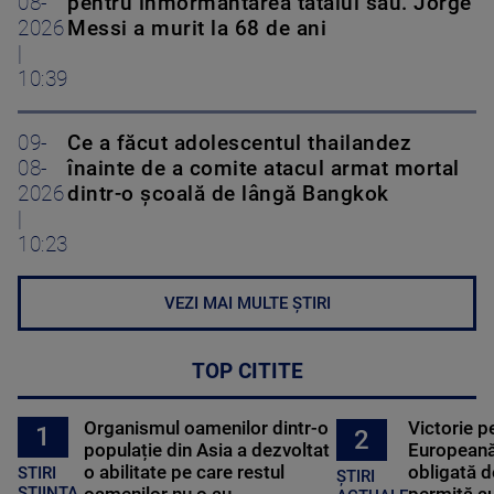
08-
pentru înmormântarea tatălui său. Jorge
2026
Messi a murit la 68 de ani
|
10:39
09-
Ce a făcut adolescentul thailandez
08-
înainte de a comite atacul armat mortal
2026
dintr-o școală de lângă Bangkok
|
10:23
VEZI MAI MULTE ȘTIRI
TOP CITITE
Organismul oamenilor dintr-o
Victorie p
1
2
populație din Asia a dezvoltat
Europeană
o abilitate pe care restul
obligată d
STIRI
ȘTIRI
oamenilor nu o au
permită au
STIINTA