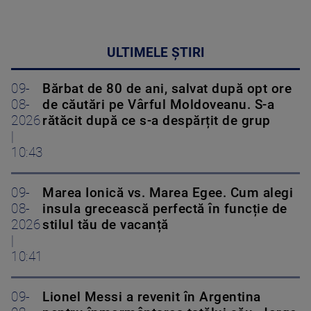
ULTIMELE ȘTIRI
09-
Bărbat de 80 de ani, salvat după opt ore
08-
de căutări pe Vârful Moldoveanu. S-a
2026
rătăcit după ce s-a despărțit de grup
|
10:43
09-
Marea Ionică vs. Marea Egee. Cum alegi
08-
insula grecească perfectă în funcție de
2026
stilul tău de vacanță
|
10:41
09-
Lionel Messi a revenit în Argentina