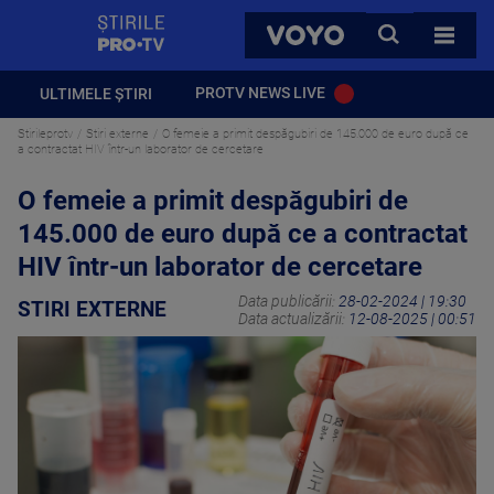
StirilePROTV
CAUTA
VOYO
TOATE 
PROTV NEWS LIVE
ULTIMELE ȘTIRI
Stirileprotv
Stiri externe
O femeie a primit despăgubiri de 145.000 de euro după ce
a contractat HIV într-un laborator de cercetare
O femeie a primit despăgubiri de
145.000 de euro după ce a contractat
HIV într-un laborator de cercetare
Data publicării:
28-02-2024 | 19:30
STIRI EXTERNE
Data actualizării:
12-08-2025 | 00:51