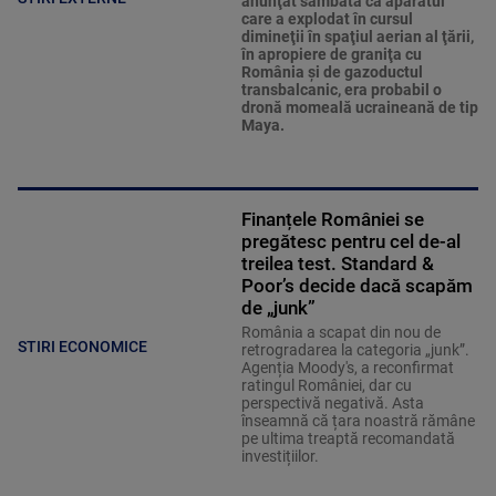
anunţat sâmbătă că aparatul
care a explodat în cursul
dimineţii în spaţiul aerian al ţării,
în apropiere de graniţa cu
România şi de gazoductul
transbalcanic, era probabil o
dronă momeală ucraineană de tip
Maya.
Finanțele României se
pregătesc pentru cel de-al
treilea test. Standard &
Poor’s decide dacă scapăm
de „junk”
România a scapat din nou de
STIRI ECONOMICE
retrogradarea la categoria „junk”.
Agenția Moody's, a reconfirmat
ratingul României, dar cu
perspectivă negativă. Asta
înseamnă că țara noastră rămâne
pe ultima treaptă recomandată
investițiilor.