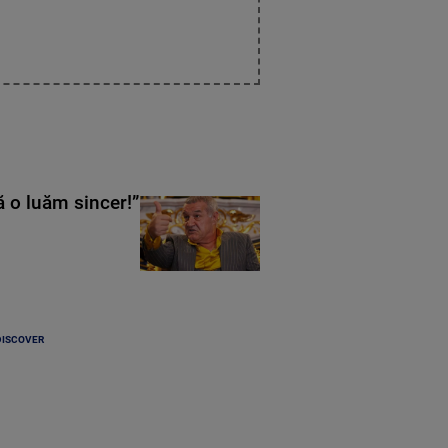
ă o luăm sincer!”
DISCOVER