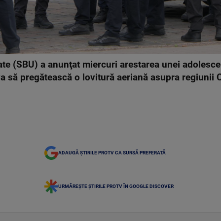
ate (SBU) a anunţat miercuri arestarea unei adolesce
 să pregătească o lovitură aeriană asupra regiunii 
ADAUGĂ ȘTIRILE PROTV CA SURSĂ PREFERATĂ
URMĂREȘTE ȘTIRILE PROTV ÎN GOOGLE DISCOVER