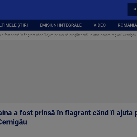
P
LTIMELE ȘTIRI
EMISIUNI INTEGRALE
VIDEO
ROMÂNIA,
a a fost prinsă în flagrant când îi ajuta pe ruși să pregătească un atac asupra regiunii Cernigău
ina a fost prinsă în flagrant când îi ajuta
 Cernigău