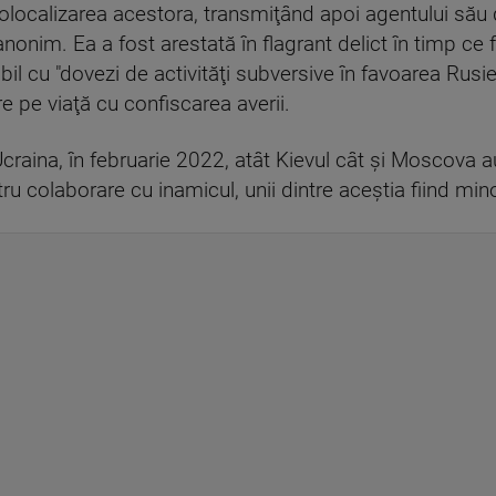
geolocalizarea acestora, transmiţând apoi agentului său 
onim. Ea a fost arestată în flagrant delict în timp ce fo
il cu "dovezi de activităţi subversive în favoarea Rusi
are pe viaţă cu confiscarea averii.
 Ucraina, în februarie 2022, atât Kievul cât şi Moscova 
u colaborare cu inamicul, unii dintre aceştia fiind mino