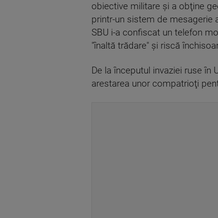
obiective militare şi a obţine 
printr-un sistem de mesagerie an
SBU i-a confiscat un telefon mob
"înaltă trădare" şi riscă închiso
De la începutul invaziei ruse în
arestarea unor compatrioţi pentr