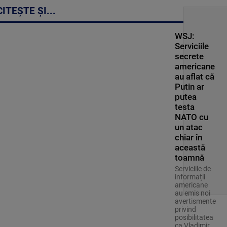
CITEȘTE ȘI...
WSJ:
Serviciile
secrete
americane
au aflat că
Putin ar
putea
testa
NATO cu
un atac
chiar în
această
toamnă
Serviciile de
informații
americane
au emis noi
avertismente
privind
posibilitatea
ca Vladimir