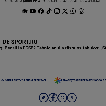
Urmărește
Știrile PRO TV
pe canalul de social media preferat:
 DE SPORT.RO
gi Becali la FCSB? Tehnicianul a răspuns fabulos: „S
UGĂ ȘTIRILE PROTV CA SURSĂ PREFERATĂ
URMĂREȘTE ȘTIRILE PROTV ÎN GOOGLE 