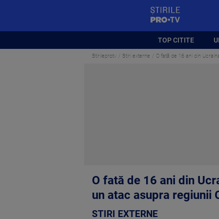
StirilePROTV
TOP CITITE
U
Stirileprotv
Stiri externe
O fată de 16 ani din Ucrain
O fată de 16 ani din Ucra
un atac asupra regiunii
STIRI EXTERNE