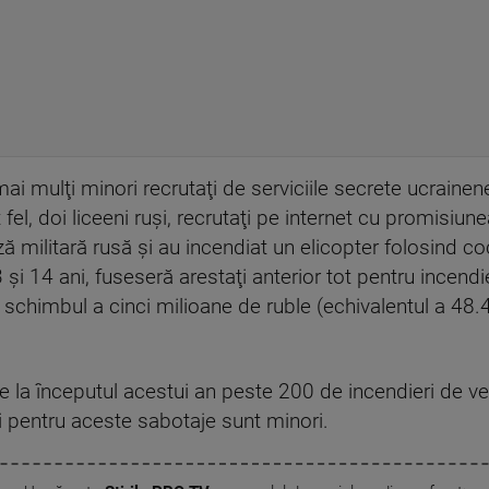
 mai mulţi minori recrutaţi de serviciile secrete ucrain
 fel, doi liceeni ruşi, recrutaţi pe internet cu promisiu
ă militară rusă şi au incendiat un elicopter folosind coc
 şi 14 ani, fuseseră arestaţi anterior tot pentru incend
n schimbul a cinci milioane de ruble (echivalentul a 48.
de la începutul acestui an peste 200 de incendieri de ve
ţi pentru aceste sabotaje sunt minori.