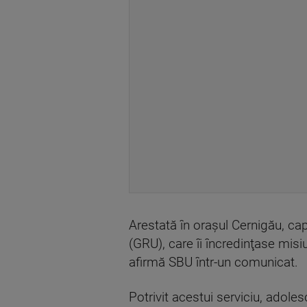
Arestată în oraşul Cernigău, cap
(GRU), care îi încredinţase mis
afirmă SBU într-un comunicat.
Potrivit acestui serviciu, adole