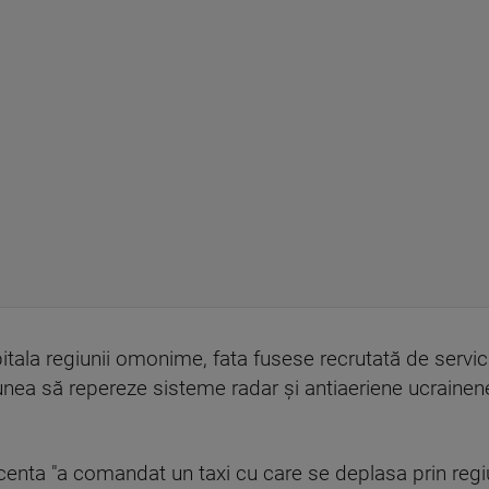
itala regiunii omonime, fata fusese recrutată de serviciu
iunea să repereze sisteme radar şi antiaeriene ucrainen
scenta "a comandat un taxi cu care se deplasa prin regi