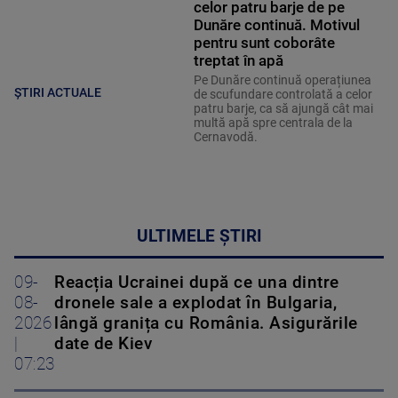
celor patru barje de pe
Dunăre continuă. Motivul
pentru sunt coborâte
treptat în apă
Pe Dunăre continuă operațiunea
ȘTIRI ACTUALE
de scufundare controlată a celor
patru barje, ca să ajungă cât mai
multă apă spre centrala de la
Cernavodă.
ULTIMELE ȘTIRI
09-
Reacția Ucrainei după ce una dintre
08-
dronele sale a explodat în Bulgaria,
2026
lângă granița cu România. Asigurările
|
date de Kiev
07:23