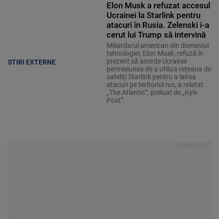
Elon Musk a refuzat accesul
Ucrainei la Starlink pentru
atacuri în Rusia. Zelenski i-a
cerut lui Trump să intervină
Miliardarul american din domeniul
tehnologiei, Elon Musk, refuză în
prezent să acorde Ucrainei
STIRI EXTERNE
permisiunea de a utiliza reţeaua de
sateliţi Starlink pentru a lansa
atacuri pe teritoriul rus, a relatat
„The Atlantic”, preluat de „Kyiv
Post”.