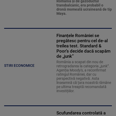
România şi de gazoductul
transbalcanic, era probabil o
dronă momeală ucraineană de tip
Maya.
Finanțele României se
pregătesc pentru cel de-al
treilea test. Standard &
Poor’s decide dacă scapăm
de „junk”
România a scapat din nou de
STIRI ECONOMICE
retrogradarea la categoria „junk”.
Agenția Moody's, a reconfirmat
ratingul României, dar cu
perspectivă negativă. Asta
înseamnă că țara noastră rămâne
pe ultima treaptă recomandată
investițiilor.
Scufundarea controlată a