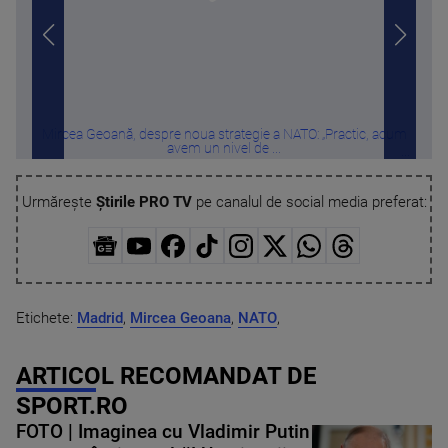
Mircea Geoană, despre noua strategie a NATO: „Practic, acum
Român
avem un nivel de ...
Urmărește
Știrile PRO TV
pe canalul de social media preferat:
Etichete:
Madrid
,
Mircea Geoana
,
NATO
,
ARTICOL RECOMANDAT DE
SPORT.RO
FOTO | Imaginea cu Vladimir Putin