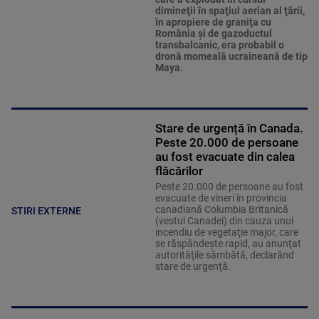
dimineţii în spaţiul aerian al ţării,
în apropiere de graniţa cu
România şi de gazoductul
transbalcanic, era probabil o
dronă momeală ucraineană de tip
Maya.
Stare de urgență în Canada.
Peste 20.000 de persoane
au fost evacuate din calea
flăcărilor
Peste 20.000 de persoane au fost
evacuate de vineri în provincia
canadiană Columbia Britanică
STIRI EXTERNE
(vestul Canadei) din cauza unui
incendiu de vegetaţie major, care
se răspândeşte rapid, au anunţat
autorităţile sâmbătă, declarând
stare de urgenţă.