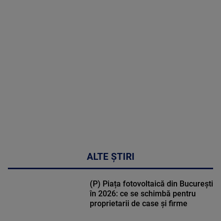
MAI
MULTE
DETALII
30:33
ALTE ȘTIRI
(P) Piața fotovoltaică din București
în 2026: ce se schimbă pentru
proprietarii de case și firme