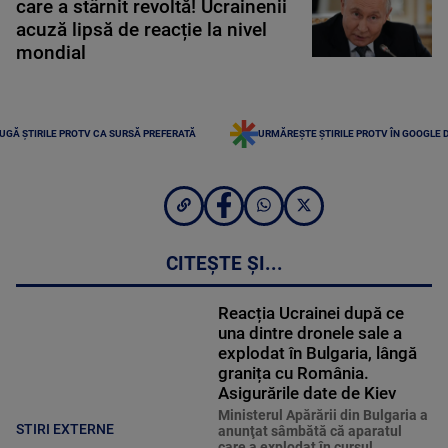
care a stârnit revoltă! Ucrainenii
acuză lipsă de reacție la nivel
mondial
UGĂ ȘTIRILE PROTV CA SURSĂ PREFERATĂ
URMĂREȘTE ȘTIRILE PROTV ÎN GOOGLE 
CITEȘTE ȘI...
Reacția Ucrainei după ce
una dintre dronele sale a
explodat în Bulgaria, lângă
granița cu România.
Asigurările date de Kiev
Ministerul Apărării din Bulgaria a
STIRI EXTERNE
anunţat sâmbătă că aparatul
care a explodat în cursul