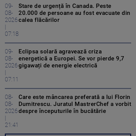
09-
Stare de urgență în Canada. Peste
08-
20.000 de persoane au fost evacuate din
2026
calea flăcărilor
|
07:18
09-
Eclipsa solară agravează criza
08-
energetică a Europei. Se vor pierde 9,7
2026
gigawați de energie electrică
|
07:11
08-
Care este mâncarea preferată a lui Florin
08-
Dumitrescu. Juratul MastrerChef a vorbit
2026
despre începuturile în bucătărie
|
21:41