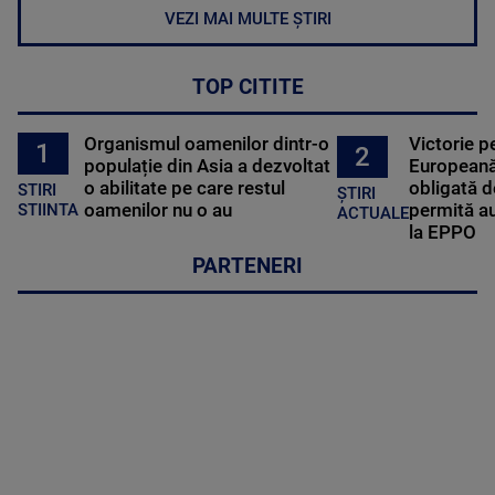
VEZI MAI MULTE ȘTIRI
TOP CITITE
Organismul oamenilor dintr-o
Victorie p
1
2
populație din Asia a dezvoltat
Europeană
o abilitate pe care restul
obligată d
STIRI
ȘTIRI
oamenilor nu o au
permită au
STIINTA
ACTUALE
la EPPO
PARTENERI