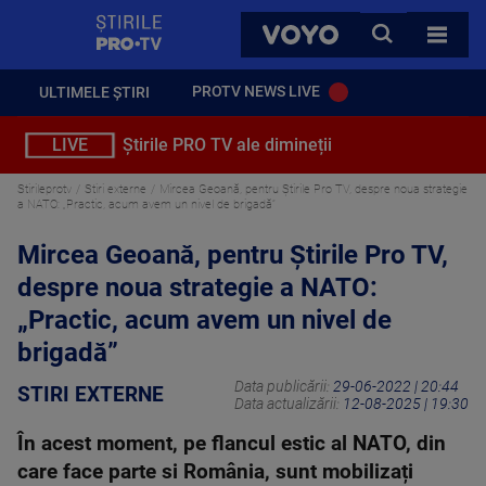
StirilePROTV
CAUTA
VOYO
TOATE 
PROTV NEWS LIVE
ULTIMELE ȘTIRI
LIVE
Știrile PRO TV ale dimineții
Stirileprotv
Stiri externe
Mircea Geoană, pentru Știrile Pro TV, despre noua strategie
a NATO: „Practic, acum avem un nivel de brigadă”
Mircea Geoană, pentru Știrile Pro TV,
despre noua strategie a NATO:
„Practic, acum avem un nivel de
brigadă”
Data publicării:
29-06-2022 | 20:44
STIRI EXTERNE
Data actualizării:
12-08-2025 | 19:30
În acest moment, pe flancul estic al NATO, din
care face parte si România, sunt mobilizați