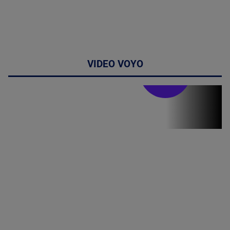
VIDEO VOYO
Stirile PRO TV
Stirile PRO
TV # 19.00 -
8 August
2026