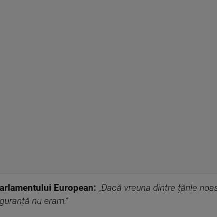
Parlamentului European:
„
Dacă vreuna dintre țările noa
iguranță nu eram.”