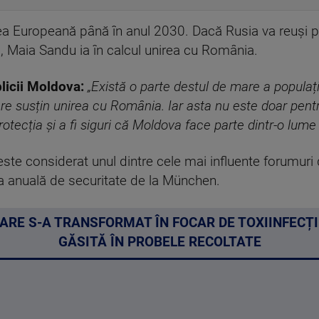
nea Europeană până în anul 2030. Dacă Rusia va reuși p
, Maia Sandu ia în calcul unirea cu România.
licii Moldova:
„Există o parte destul de mare a populaț
re susțin unirea cu România. Iar asta nu este doar pent
rotecția și a fi siguri că Moldova face parte dintr-o lume 
este considerat unul dintre cele mai influente forumuri 
 anuală de securitate de la München.
RE S-A TRANSFORMAT ÎN FOCAR DE TOXIINFECȚI
GĂSITĂ ÎN PROBELE RECOLTATE