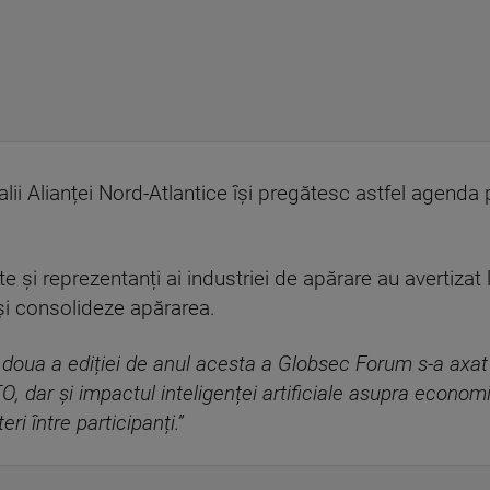
icialii Alianței Nord-Atlantice își pregătesc astfel agen
itate și reprezentanți ai industriei de apărare au avertiza
își consolideze apărarea.
 doua a ediției de anul acesta a Globsec Forum s-a axa
O, dar și impactul inteligenței artificiale asupra econom
i între participanți.”