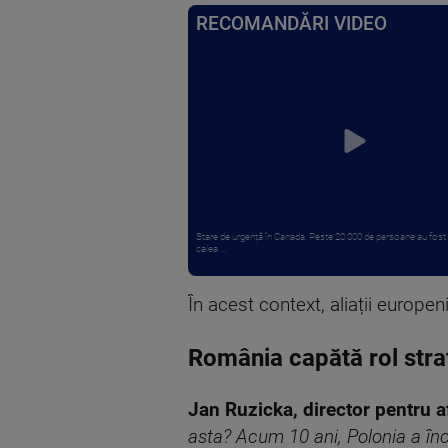
RECOMANDĂRI VIDEO
Stare de urgență în Canada. Peste 20.000 de persoane au fost
calea ...
În acest context, aliații europen
România capătă rol stra
Jan Ruzicka, director pentru a
asta? Acum 10 ani, Polonia a în