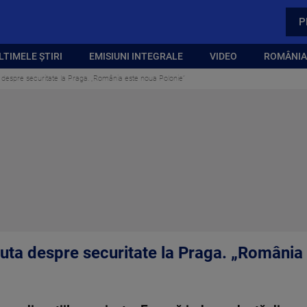
P
LTIMELE ȘTIRI
EMISIUNI INTEGRALE
VIDEO
ROMÂNIA,
a despre securitate la Praga. „România este noua Polonie”
cuta despre securitate la Praga. „România