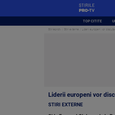
StirilePROTV
TOP CITITE
U
Stirileprotv
Stiri externe
Liderii europeni vor discut
Liderii europeni vor dis
STIRI EXTERNE