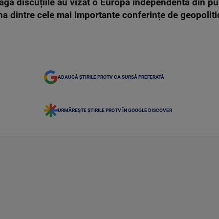
aga discuțiile au vizat o Europă independentă din pu
una dintre cele mai importante conferințe de geopoliti
ADAUGĂ ȘTIRILE PROTV CA SURSĂ PREFERATĂ
URMĂREȘTE ȘTIRILE PROTV ÎN GOOGLE DISCOVER