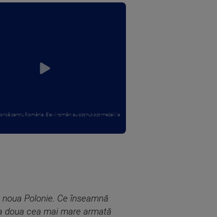
orică pentru România. Elevii români au obținut opt medalii la
 noua Polonie. Ce înseamnă
, a doua cea mai mare armată