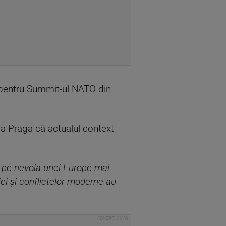
da pentru Summit-ul NATO din
t la Praga că actualul context
t pe nevoia unei Europe mai
iei și conflictelor moderne au