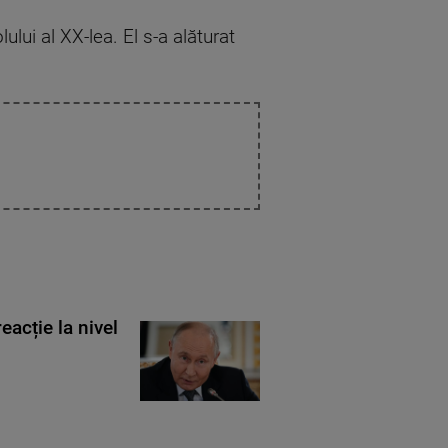
ului al XX-lea. El s-a alăturat
eacție la nivel