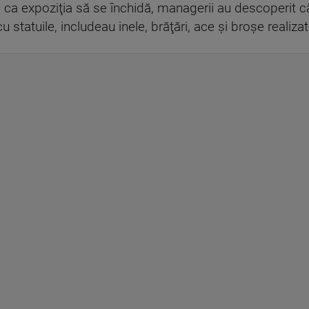
te ca expoziţia să se închidă, managerii au descoperit c
cu statuile, includeau inele, brăţări, ace şi broşe realiz