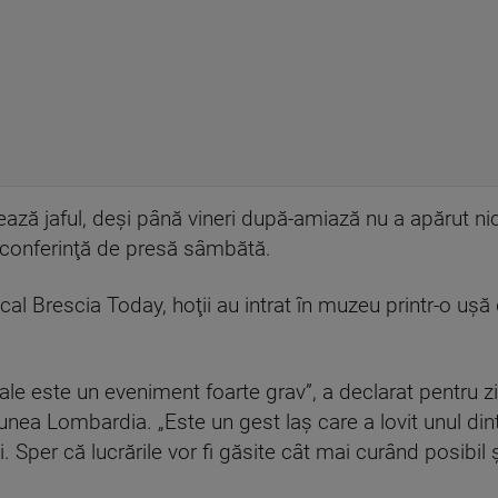
ghează jaful, deşi până vineri după-amiază nu a apărut ni
 o conferinţă de presă sâmbătă.
 local Brescia Today, hoţii au intrat în muzeu printr-o uşă
iale este un eveniment foarte grav”, a declarat pentru 
giunea Lombardia. „Este un gest laş care a lovit unul di
 Sper că lucrările vor fi găsite cât mai curând posibil ş