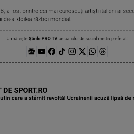
 a fost printre cei mai cunoscuţi artişti italieni ai secol
lui de-al doilea război mondial.
Urmărește
Știrile PRO TV
pe canalul de social media preferat:
 DE SPORT.RO
in care a stârnit revoltă! Ucrainenii acuză lipsă de r