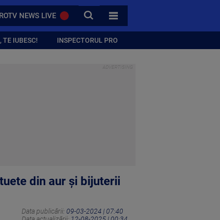
CAUTA
ROTV NEWS LIVE
TOATE CATEGORIILE
 TE IUBESC!
INSPECTORUL PRO
uete din aur şi bijuterii
Data publicării:
09-03-2024 | 07:40
Data actualizării:
12-08-2025 | 00:34