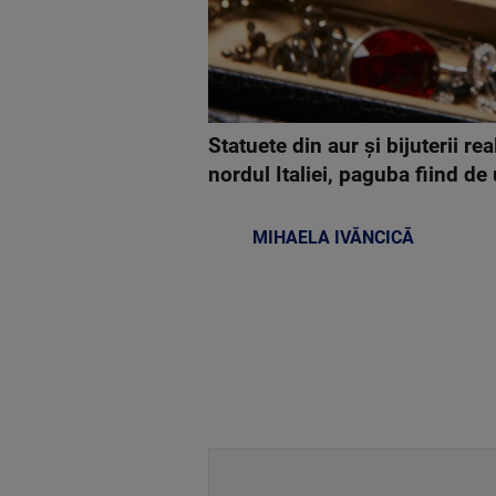
Statuete din aur şi bijuterii r
nordul Italiei, paguba fiind de
MIHAELA IVĂNCICĂ