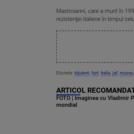
Mastroianni, care a murit în 1998,
rezistenţei italiene în timpul ce
Etichete:
bijuterii
,
furt
,
italia
,
jaf
,
muzeu
,
ARTICOL RECOMANDAT
FOTO | Imaginea cu Vladimir Put
mondial