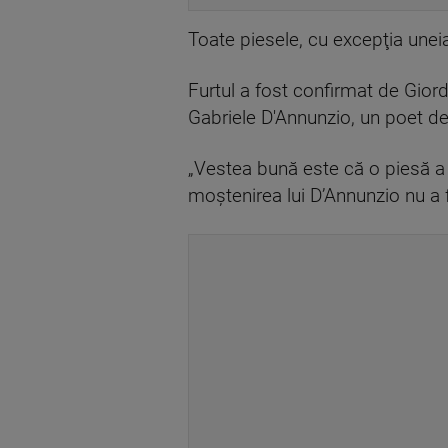
Toate piesele, cu excepţia uneia
Furtul a fost confirmat de Giorda
Gabriele D'Annunzio, un poet des
„Vestea bună este că o piesă a f
moştenirea lui D’Annunzio nu a 