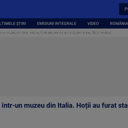
P
LTIMELE ȘTIRI
EMISIUNI INTEGRALE
VIDEO
ROMÂNIA,
-un muzeu din Italia. Hoții au furat statuete din aur şi bijuterii și s-au făcut nevăzuți
într-un muzeu din Italia. Hoții au furat stat