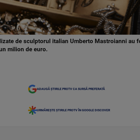
ealizate de sculptorul italian Umberto Mastroianni au f
 un milion de euro.
ADAUGĂ ȘTIRILE PROTV CA SURSĂ PREFERATĂ
URMĂREȘTE ȘTIRILE PROTV ÎN GOOGLE DISCOVER