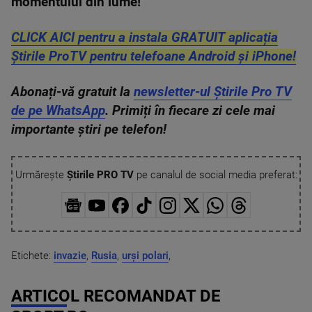
momentului din lume!
CLICK AICI pentru a instala GRATUIT aplicația
Știrile ProTV pentru telefoane Android și iPhone!
Abonați-vă gratuit la
newsletter-ul Știrile Pro TV
de pe WhatsApp
. Primiți în fiecare zi cele mai
importante știri pe telefon!
Urmărește
Știrile PRO TV
pe canalul de social media preferat:
Etichete:
invazie
,
Rusia
,
urși polari
,
ARTICOL RECOMANDAT DE