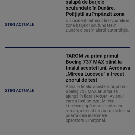
șalupă de barjele
scufundate în Dunăre.
Polițiștii au împânzit zona
Un incident petrecut la Izvoarele în
ȘTIRI ACTUALE
zona barjelor scufundate în
Dunăre a pus în alertă autoritățile.
TAROM va primi primul
Boeing 737 MAX până la
finalul acestei luni. Aeronava
„Mircea Lucescu” a trecut
zborul de test
Până la finalul acestei luni, primul
ȘTIRI ACTUALE
Boeing 737 MAX ar urma să
ajungă în flota TAROM. Avionul
care a fost botezat Mircea
Lucescu după marele antrenor
român, a trecut de zborul de test și
poartă deja însemnele
operatorului național.