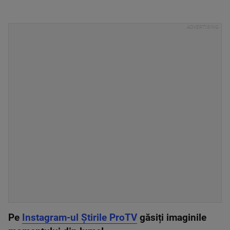
Pe
Instagram-ul Știrile ProTV
găsiți imaginile