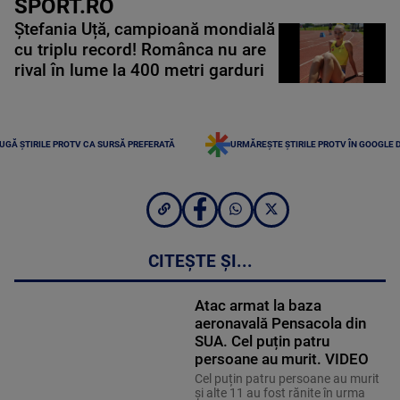
SPORT.RO
Ștefania Uță, campioană mondială
cu triplu record! Românca nu are
rival în lume la 400 metri garduri
UGĂ ȘTIRILE PROTV CA SURSĂ PREFERATĂ
URMĂREȘTE ȘTIRILE PROTV ÎN GOOGLE 
CITEȘTE ȘI...
Atac armat la baza
aeronavală Pensacola din
SUA. Cel puțin patru
persoane au murit. VIDEO
Cel puțin patru persoane au murit
și alte 11 au fost rănite în urma