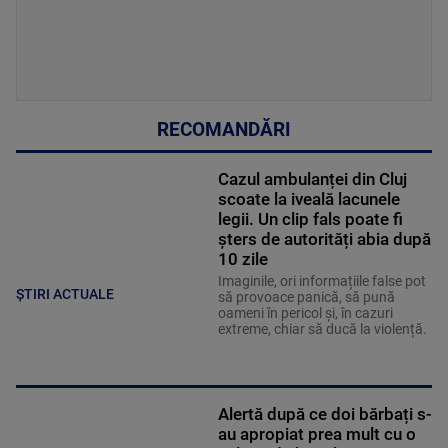
RECOMANDĂRI
Cazul ambulanței din Cluj
scoate la iveală lacunele
legii. Un clip fals poate fi
șters de autorități abia după
10 zile
Imaginile, ori informațiile false pot
ȘTIRI ACTUALE
să provoace panică, să pună
oameni în pericol și, în cazuri
extreme, chiar să ducă la violență.
Alertă după ce doi bărbați s-
au apropiat prea mult cu o