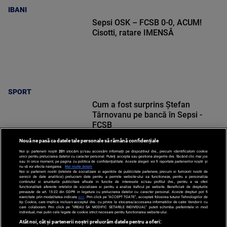
IBANI
Sepsi OSK – FCSB 0-0, ACUM!
Cisotti, ratare IMENSĂ
SPORT
Cum a fost surprins Ștefan
Târnovanu pe bancă în Sepsi -
FCSB
Nouă ne pasă ca datele tale personale să rămână confidențiale
Noi și partenerii noștri
201
stocăm și/sau accesăm informații pe dispozitivul dvs., precum identificatorii cookie
unici pentru prelucrarea datelor cu caracter personal. Puteți accepta sau gestiona alegerile dvs. făcând clic mai jos
sau în orice moment, pe pagina cu politica de confidențialitate. Aceste alegeri vor fi raportate partenerilor noștri și
nu vă vor afecta navigarea.
Mai multe detalii
Noi si partenerii nostri (retelele de socializare si agentiile de publicitate partenere, precum si furnizorii nostri de
SPORT
servicii de date analitice) prelucram date pentru a permite website-ului sa functioneze, pentru a personaliza
continutul si anunturile publicitare afisate in functie de interesele si/sau profilul dvs., pentru a va oferi
functionalitati aferente retelelor de socializare si pentru a analiza traficul pe website. Beneficiati de drepturile
prevazute de art. 15-22 din GDPR in legatura cu prelucrarea datelor cu caracter personal. Aceste drepturi pot fi
exercitate prin modalitatea indicata
aici
. Prin click pe “ACCEPT TOATE”, acceptati folosirea tuturor Tehnologiilor de
tip Cookie, care implica inclusiv acceptul dvs. cu privire la stocarea/accesarea informatiilor de catre Vendor-ii cu
care colaboram. Prin click pe “VREAU SA MODIFIC SETARILE INDIVIDUAL” puteti schimba preferintele in mod
individual, mai putin cele legate de cookie strict necesare pentru functionarea website-ului.
Atât noi, cât și partenerii noștri prelucrăm datele pentru a oferi: