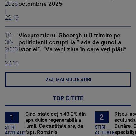
2026
octombrie 2025
|
22:19
10-
Vicepremierul Gheorghiu îi trimite pe
08-
politicienii corupți la ”lada de gunoi a
2026
istoriei”. ”Va veni ziua în care veți plăti”
|
22:13
VEZI MAI MULTE ȘTIRI
TOP CITITE
Cinci state dețin 43,2% din
Riscul a
2
1
apa dulce regenerabilă a
scufundar
lumii. Ce cantitate are, de
Dunăre. C
ȘTIRI
ȘTIRI
fapt, România
specialișt
ACTUALE
ACTUALE