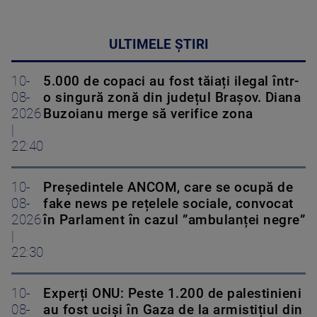
ULTIMELE ȘTIRI
10-
5.000 de copaci au fost tăiați ilegal într-
08-
o singură zonă din județul Brașov. Diana
2026
Buzoianu merge să verifice zona
|
22:40
10-
Președintele ANCOM, care se ocupă de
08-
fake news pe rețelele sociale, convocat
2026
în Parlament în cazul ”ambulanței negre”
|
22:30
10-
Experți ONU: Peste 1.200 de palestinieni
08-
au fost uciși în Gaza de la armistițiul din