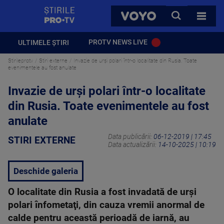
StirilePROTV
CAUTA
VOYO
TOATE 
PROTV NEWS LIVE
ULTIMELE ȘTIRI
Stirileprotv
Stiri externe
Invazie de urși polari într-o localitate din Rusia. Toate
evenimentele au fost anulate
Invazie de urși polari într-o localitate
din Rusia. Toate evenimentele au fost
anulate
Data publicării:
06-12-2019 | 17:45
STIRI EXTERNE
Data actualizării:
14-10-2025 | 10:19
Deschide galeria
O localitate din Rusia a fost invadată de urşi
polari înfometaţi, din cauza vremii anormal de
calde pentru această perioadă de iarnă, au