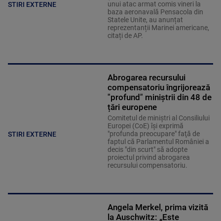
unui atac armat comis vineri la
STIRI EXTERNE
baza aeronavală Pensacola din
Statele Unite, au anunțat
reprezentanții Marinei americane,
citați de AP.
Abrogarea recursului
compensatoriu îngrijorează
"profund" miniștrii din 48 de
țări europene
Comitetul de miniştri al Consiliului
Europei (CoE) îşi exprimă
"profunda preocupare" faţă de
STIRI EXTERNE
faptul că Parlamentul României a
decis "din scurt" să adopte
proiectul privind abrogarea
recursului compensatoriu.
Angela Merkel, prima vizită
la Auschwitz: „Este